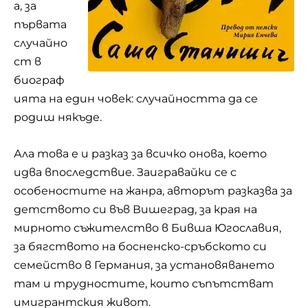
а, за
първата
случайно
ст в
биограф
ията на един човек: случайността да се
родиш някъде.
Ала това е и разказ за всичко онова, което
идва впоследствие. Заигравайки се с
особеностите на жанра, авторът разказва за
детството си във Вишеград, за края на
мирното съжителство в Бивша Югославия,
за бягството на босненско-сръбското си
семейство в Германия, за установяването
там и трудностите, които съпътстват
имигрантския живот.