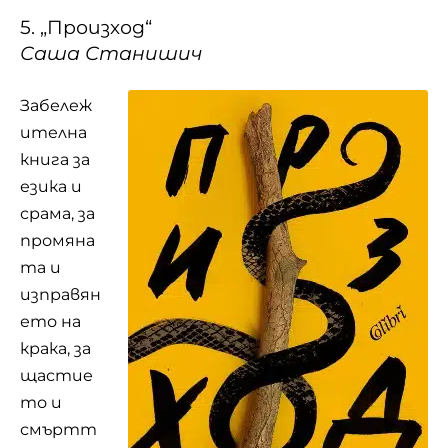
5. „Произход“
Саша Станишич
Забележ
ителна
книга за
езика и
срама, за
промяна
та и
изправян
ето на
крака, за
щастие
то и
смъртт