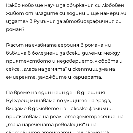
Какво ново ще научи за объркания си любовен
живот от младите си години и ще намери ли
издател в Румъния за автобиографичния си
роман?
Гласът на главната героиня в романа ни
въвлича в болезнени за всеки дилеми: между
приятелството и недоверието, любовта и
секса, „гласа на земята“ и скептицизма на
емигранта, заложбите и кариерата.
По време на един неин ден в днешния
Букурещ минаваме по улиците на града,
влизаме в домовете на няколко фамилии,
присъстваме на реалното земетресение, на
„така наречената революция“ и на
световните атентати, научаваме как