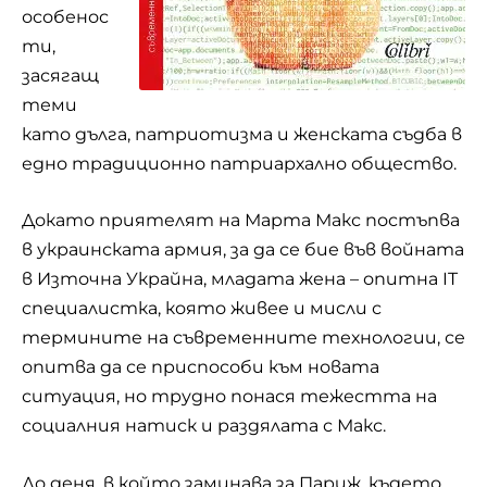
особенос
ти,
засягащ
теми
като дълга, патриотизма и женската съдба в
едно традиционно патриархално общество.
Докато приятелят на Марта Макс постъпва
в украинската армия, за да се бие във войната
в Източна Украйна, младата жена – опитна IT
специалистка, която живее и мисли с
термините на съвременните
технологии
, се
опитва да се приспособи към новата
ситуация, но трудно понася тежестта на
социалния натиск и раздялата с Макс.
До деня, в който заминава за Париж, където