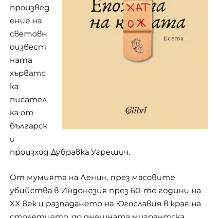
произвед
ение на
световн
оизвест
ната
хърватс
ка
писател
ка от
българск
и
произход Дубравка Угрешич.
От мумията на Ленин, през масовите
убийства в Индонезия през 60-те години на
XX век и разпадането на Югославия в края на
столетието, до днешната мигрантска