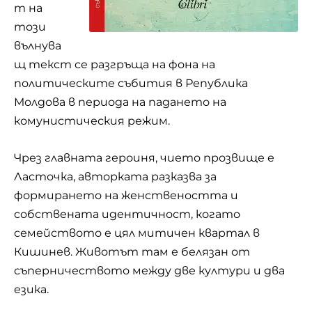
т на
този
вълнува
щ текст се разгръща на фона на
политическите събития в Република
Молдова в периода на падането на
комунистическия режим.
Чрез главната героиня, чието прозвище е
Ласточка, авторката разказва за
формирането на женствеността и
собствената идентичност, когато
семейството е цял митичен квартал в
Кишинев. Животът там е белязан от
съперничеството между две култури и два
езика.