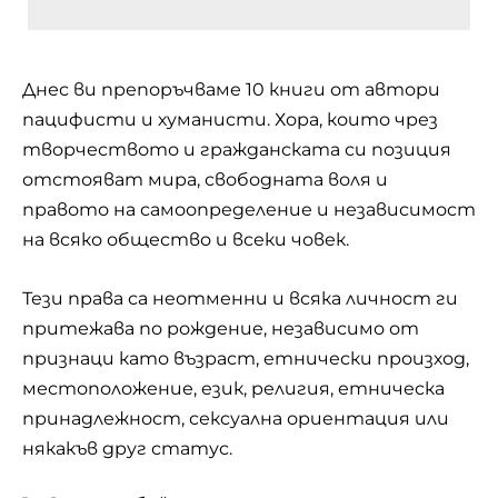
Днес ви препоръчваме 10 книги от автори
пацифисти и хуманисти. Хора, които чрез
творчеството и гражданската си позиция
отстояват мира, свободната воля и
правото на самоопределение и независимост
на всяко общество и всеки човек.
Тези права са неотменни и всяка личност ги
притежава по рождение, независимо от
признаци като възраст, етнически произход,
местоположение, език, религия, етническа
принадлежност, сексуална ориентация или
някакъв друг статус.