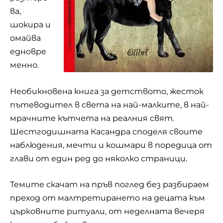
ва,
шокира и
омайва
едновре
менно.
Необикновена книга за детството, жесток
пътеводител в света на най-малките, в най-
мрачните кътчета на реалния свят.
Шестгодишната Касандра споделя своите
наблюдения, мечти и кошмари в поредица от
глави от един ред до няколко страници.
Темите скачат на пръв поглед без разбираем
преход от малтретирането на
децата
към
църковните ритуали, от неделната вечеря