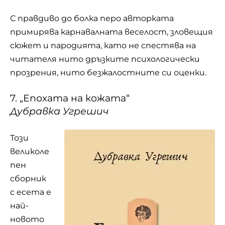
С правдиво до болка перо авторката
примирява карнавалната веселост, зловещия
сюжет и пародията, като не спестява на
читателя нито дръзките психологически
прозрения, нито безжалостните си оценки.
7. „Епохата на кожата“
Дубравка Угрешич
Този
великоле
пен
сборник
с есета е
най-
новото