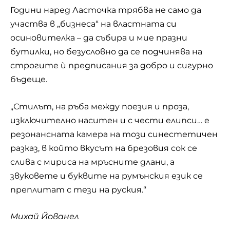
Години наред Ласточка трябва не само да
участва в „бизнеса“ на властната си
осиновителка – да събира и мие празни
бутилки, но безусловно да се подчинява на
строгите ѝ предписания за добро и сигурно
бъдеще.
„Стилът, на ръба между поезия и проза,
изключително наситен и с чести елипси… е
резонансната камера на този синестетичен
разказ, в който вкусът на брезовия сок се
слива с мириса на мръсните длани, а
звуковете и буквите на румънския език се
преплитат с тези на руския.“
Михай Йованел