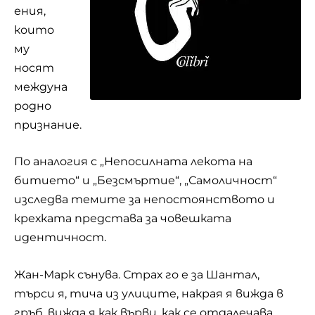
ения,
които
му
носят
междуна
родно
признание.
По аналогия с „Непосилната лекота на
битието“ и „Безсмъртие“, „Самоличност“
изследва темите за непостоянството и
крехката представа за човешката
идентичност.
Жан-Марк сънува. Страх го е за Шантал,
търси я, тича из улиците, накрая я вижда в
гръб, вижда я как върви, как се отдалечава.