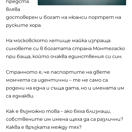
предста
влява
достоверен и богат на нюанси портрет на
руските хора.
На московското летище майка изпраща
синовете си в богатата страна Монтегаско
при баща, който очаква единствения си син.
Странното е, че паспортите на двете
момчета са идентични – те не само са
родени на една и съща дата, но и имената им
са еднакви.
Как е възможно това – ако бяха близнаци,
собствените им имена щяха да са различни?
Каква е връзката между тях?