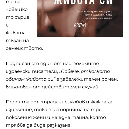
те на
човешко
то сърце
и
живата
тъкан на
семейството.
Подписан от един от най-големите
израелски писатели,
„Повече, отколкото
обичам живота си“
е забележителен роман,
вдъхновен от действителен случай.
Пропита от страдание, любов и жажда за
изцеление, това е историята на три
поколения жени и на една тайна, която
трябва да бъде разказана.