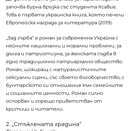
започва бурна връзка със студента Ксавие.
Това е първата украинска книга, която печели
Европейска награда за литература (2019).
„Зад гърба“ е роман за съвременна Украйна с
нейните национални и морални проблеми, за
дълга и патриотизма, за женската съдба в
едно традиционно патриархално общество.
Роман, шокиращ с натуралистичните
сексуални сцени, със своето богоборчество, с
бунтарското си отношение към семейните
и социалните ценности. Роман силно
оспорван и горещо приветстван от
критици и читатели.
2. „Стъклената градина“