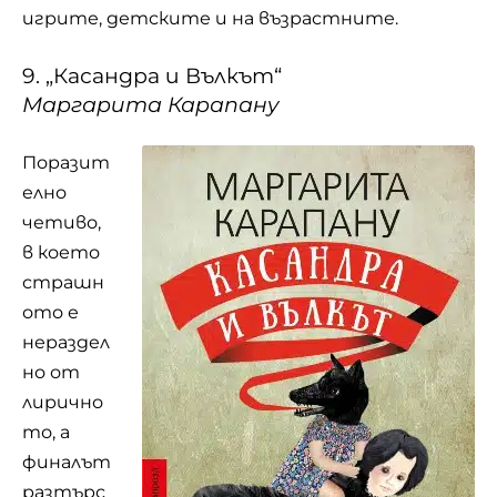
игрите, детските и на възрастните.
9. „Касандра и Вълкът“
Маргарита Карапану
Поразит
елно
четиво,
в което
страшн
ото е
нераздел
но от
лирично
то, а
финалът
разтърс