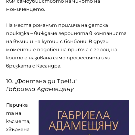
към самоубийството на чичото на
момиченцето.
На места романът прилича на детска
приказка – виждаме героинята в компанията
на вълци и на кутии с бонбони. В други
моменти е подобен на притча с герои, на
които е назована само професията или
връзката с Касандра.
10. „Фонтана ди Треви“
Габриела Адамещяну
Паричка
та на
късмета,
хвърлена