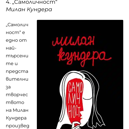
4. „Самоличност“
Милан Кундера
„Самолич
ност“ е
едно от
най-
търсени
те и
предста
вителни
за
творчес
твото
на Милан
Кундера
произвед