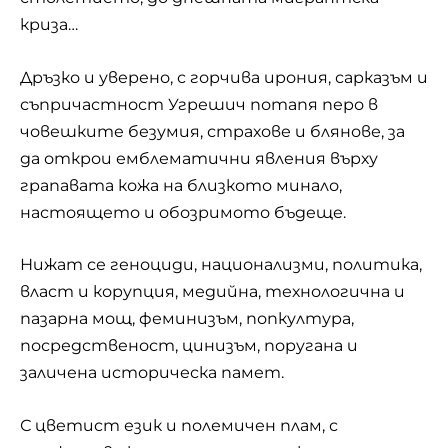
криза…
Дръзко и уверено, с горчива ирония, сарказъм и
съпричастност Угрешич потапя перо в
човешките безумия, страхове и блянове, за
да открои емблематични явления върху
грапавата кожа на близкото минало,
настоящето и обозримото бъдеще.
Нижат се геноциди, национализми, политика,
власт и корупция, медийна, технологична и
пазарна мощ, феминизъм, попкултура,
посредственост, цинизъм, поругана и
заличена историческа памет.
С цветист език и полемичен плам, с