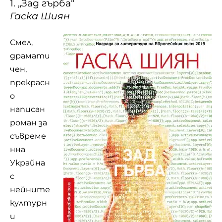
1. „Зад гърба“
Гаска Шиян
Смел,
драмати
чен,
прекрасн
о
написан
роман за
съвреме
нна
Украйна
с
нейните
културн
и