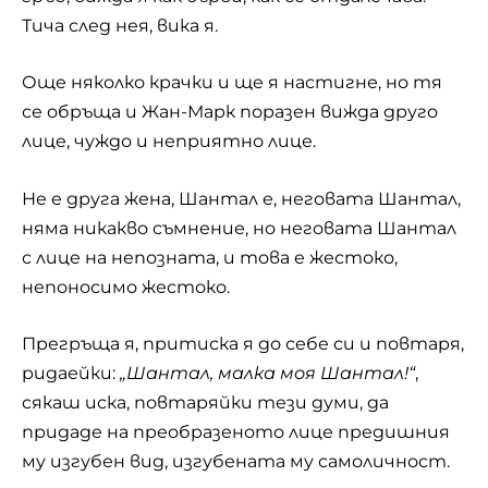
Тича след нея, вика я.
Още няколко крачки и ще я настигне, но тя
се обръща и Жан-Марк поразен вижда друго
лице, чуждо и неприятно лице.
Не е друга жена, Шантал е, неговата Шантал,
няма никакво съмнение, но неговата Шантал
с лице на непозната, и това е жестоко,
непоносимо жестоко.
Прегръща я, притиска я до себе си и повтаря,
ридаейки:
„Шантал, малка моя Шантал!“
,
сякаш иска, повтаряйки тези думи, да
придаде на преобразеното лице предишния
му изгубен вид, изгубената му самоличност.