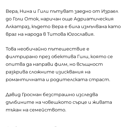
Вера, Нина и Гили пътуват заедно от Израел
до Голи Оток, наричан още Адриатическия
Алкатраз, където Вера е била измъчвана като
враг на народа в Титова Югославия.
Това необичайно пътешествие е
филтрирано през обектива Гили, която се
опитва да направи филм, но всъщност
разкрива сложните изисквания на
романтичната и родителската страст.
Давид Гросман безстрашно изследва
дълбините на човешкото сърце и живата
тъкан на семейството.