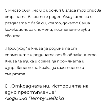
С много обич, но и с ирония в гласа той описва
страната, в която е роден, близките си и
раздялата с баба си, която, докато Саша
колекционира спомени, постепенно губи
своите.
„Произход“ е книга за родината от
спомените и родината от въображението.
Книга за езика и срама, за промяната и
изправянето на крака, за щастието и
смъртта.
6. „Откраднаха ни. Историята на
едно престъпление“
Людмила Петрушевска