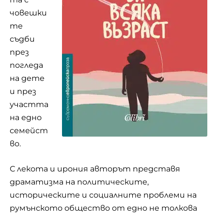
човешки
те
съдби
през
погледа
на дете
и през
участта
на едно
семейст
во.
С лекота и ирония авторът представя
драматизма на политическите,
историческите и социалните проблеми на
румънското общество от едно не толкова