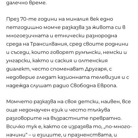
далечно време.
През 70-те години на миналия век едно
петгодишно момче разказва за живота си в
многоезичната и етнически разнородна
среда на Трансилвания, сред своите роднини
и съседи, които говорят румънски, немски и
унгарски, както и саския и олтенския
диалект, често споменават Другаря, с
недоверие гледат казионната телевизия и с
надежда слушат радио Свободна Европа.
Момчето разказва на своя детски, наивен, все
още недонаучен език и често тълкува
разговорите на възрастните превратно.
Всичко тук е, както се изразява то, „по-много-
начини“ – и езиците, и празненствата, и