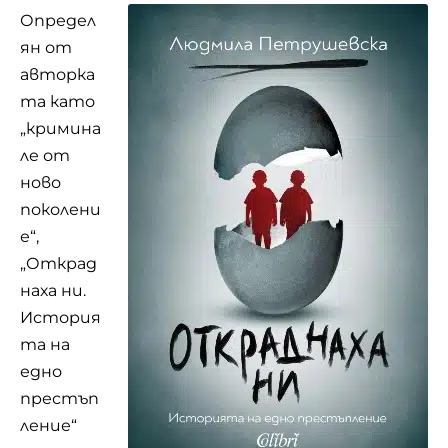
Определ
ян от
авторка
та като
„кримина
ле от
ново
поколени
е“,
„Открад
наха ни.
История
та на
едно
престъп
ление“