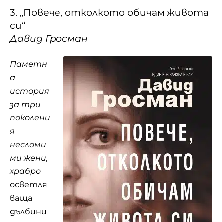
3. „Повече, отколкото обичам живота
си“
Давид Гросман
Паметн
а
история
за три
поколени
я
несломи
ми жени,
храбро
осветля
ваща
дълбини