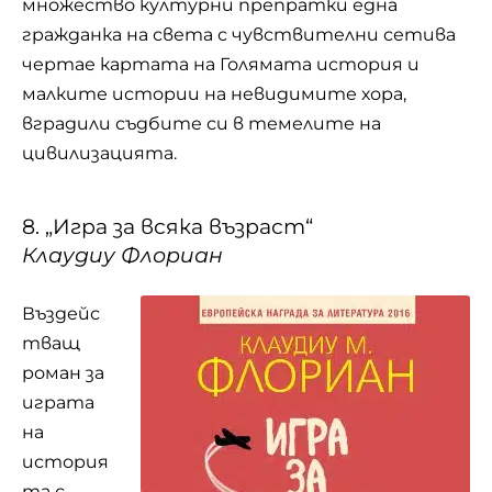
множество културни препратки една
гражданка на света с чувствителни сетива
чертае картата на Голямата история и
малките истории на невидимите хора,
вградили съдбите си в темелите на
цивилизацията.
8. „Игра за всяка възраст“
Клаудиу Флориан
Въздейс
тващ
роман за
играта
на
история
та с