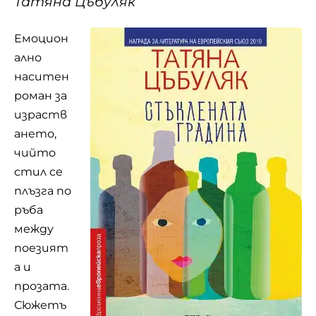
Татяна Цъбуляк
Емоцион
ално
наситен
роман за
израств
ането,
чийто
стил се
плъзга по
ръба
между
поезият
а и
прозата.
Сюжетъ