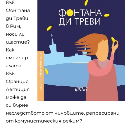
във
Фонтана
ди Треви
в Рим,
носи ли
щастие?
Как
емигрир
алата
във
Франция
Летиция
може да
си върне
наследството от чичовците, репресирани
от комунистическия режим?