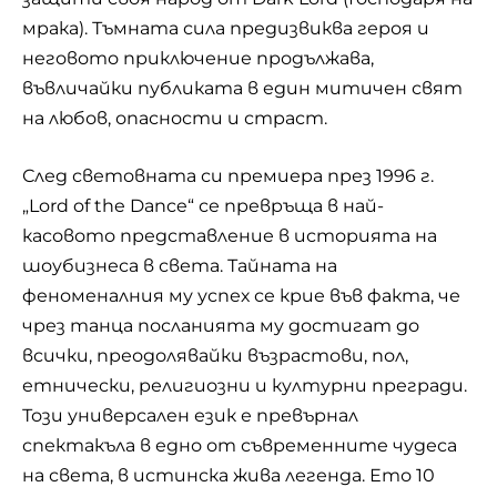
мрака). Тъмната сила предизвиква героя и
неговото приключение продължава,
въвличайки публиката в един митичен свят
на любов, опасности и страст.
След световната си премиера през 1996 г.
„Lord of the Dance“ се превръща в най-
касовото представление в историята на
шоубизнеса в света. Тайната на
феноменалния му успех се крие във факта, че
чрез танца посланията му достигат до
всички, преодолявайки възрастови, пол,
етнически, религиозни и културни прегради.
Този универсален език е превърнал
спектакъла в едно от съвременните чудеса
на света, в истинска жива легенда. Ето 10