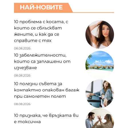
НАЙ-НОВИТЕ
10 проблема с косата, с
които се сблъскват
жените, и как да се
справите с тях
08.08.2026
10 забележителности,
които са заплашени от
изчезване
08.08.2026
10 полезни съвета за
компактно опакован багаж
при самолетен полет
08.08.2026
10 признака, че връзката ви
е токсична