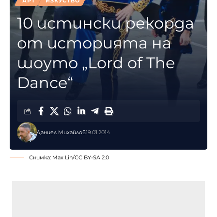
АРТ
ИЗКУСТВО
10 истински рекорда
от историята на
шоуто „Lord of The
Dance“
Даниел Михайлов
19.01.2014
Снимка:
Max Lin
/
CC BY-SA 2.0