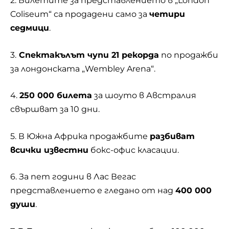
2. Билетите за представлението в „London
Coliseum“ са продадени само за
четири
седмици
.
3.
Спектакълът чупи 21 рекорда
по продажби
за лондонската „Wembley Arena“.
4.
250 000 билета
за шоуто в Австралия
свършват за 10 дни.
5. В Южна Африка продажбите
разбиват
всички известни
бокс-офис класации.
6. За пет години в Лас Вегас
представлението е гледано от над
400 000
души
.