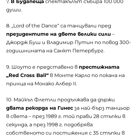
7.
В Будапеща
спектакълът събира 100 000
души.
8. „Lord of the Dance“ са танцували пред
президентите на двете велики сили
–
Джордж Буш и Владимир Путин по повод 300-
годишнината на Санкт Петербург.
9. Шоуто е представено в
престижната
„Red Cross Ball“
в Монте Карло по покана на
принца на Монако Албер ІІ.
10. Майкъл Флетли продължава да държи
двата рекорда на Гинес
за най-бърз танцьор
в света – през 1989 г. той прави 28 стъпки в
секунда, а през 1998 г. подобрява
собственото си постижения с 35 стъпки в