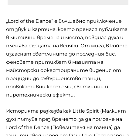
„Lord of the Dance“ е вълшебно приключение
от звук и картина, което пренася публиката
в митични времена и места, повдига духа и
пленява сърцата на всички. От мига, в който
изгаснат светлините до последния бис,
феновете притихват в магията на
майсторски оркестрираните видения от
прецизни до съвършенство танци,
провокативни костюми, светлинни и
пиротехнически ефекти.
Историята разказва как Little Spirit (Малкият
дух) пътува през времето, за да помогне на
Lord of the Dance (Повелителя на танца) да
защити своя народ от Dark Lord (Господаря на