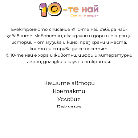
Електронното списание © 10-те най събира най-
забавните, любопитни, скандални и дори шокиращи
истории – от музика и кино, през храни и места,
които си струва да се посетят.
© 10-те най е хора и животни, цифри и литературни
герои, догадки и научни открития.
Нашите автори
Контакти
Условия
Реклама
Партньори
СЛЕД 5 • ТВОЕТО ВРЕМЕ, ТВОИТЕ ПРАВИЛА