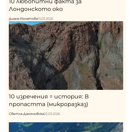
10 любопитни факта за
Лондонското око
Диана Игнатова
13.03.2026
10 изречения = история: В
пропастта (микроразказ)
Светла Дамяновска
22.03.2026