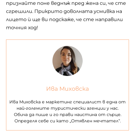
признайте поне веднъж пред жена си, че сте
сгрешили. Прикрито доволната усмивка на
лицето ѝ ще ви подскаже, че сте направили
точния ход!
Ива Миховска
Ива Миховска е маркетинг специалист в една от
най-големите туристически агенции у нас.
Обича да пише и го прави наистина от сърце.
Определя себе си като „Отявлен мечтател“.