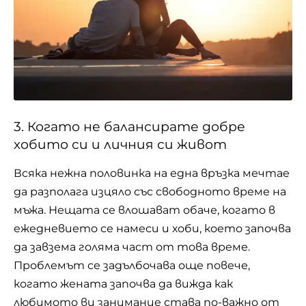
3. Когато не балансирате добре
хобито си и личния си живот
Всяка нежна половинка на една връзка мечтае
да разполага изцяло със свободното време на
мъжа
. Нещата се влошават обаче, когато в
ежедневието се намеси и хоби, което започва
да завзема голяма част от това време.
Проблемът се задълбочава още повече,
когато жената започва да вижда как
любимото ви занимание става по-важно от