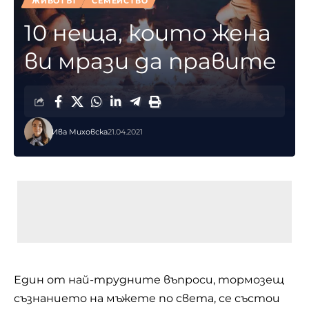
ЖИВОТЪТ
СЕМЕЙСТВО
10 неща, които жена
ви мрази да правите
Ива Миховска
21.04.2021
Един от най-трудните въпроси, тормозещ
съзнанието на мъжете по света, се състои