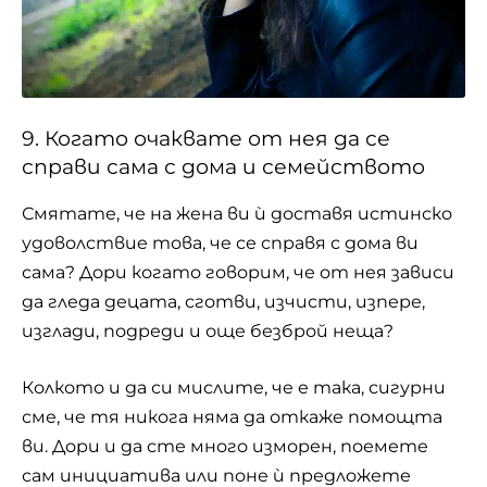
9. Когато очаквате от нея да се
справи сама с дома и семейството
Смятате, че на жена ви ѝ доставя истинско
удоволствие това, че се справя с дома ви
сама? Дори когато говорим, че от нея зависи
да гледа децата, сготви, изчисти, изпере,
изглади, подреди и още безброй неща?
Колкото и да си мислите, че е така, сигурни
сме, че тя никога няма да откаже помощта
ви. Дори и да сте много изморен, поемете
сам инициатива или поне ѝ предложете