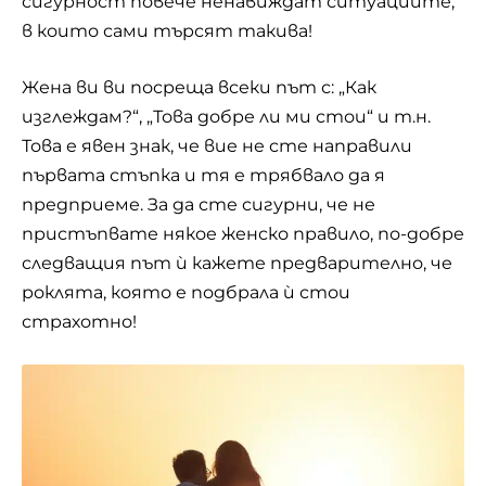
сигурност повече ненавиждат ситуациите,
в които сами търсят такива!
Жена ви ви посреща всеки път с: „Как
изглеждам?“, „Това добре ли ми стои“ и т.н.
Това е явен знак, че вие не сте направили
първата стъпка и тя е трябвало да я
предприеме. За да сте сигурни, че не
пристъпвате някое женско правило, по-добре
следващия път ѝ кажете предварително, че
роклята, която е подбрала ѝ стои
страхотно!