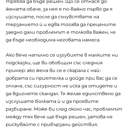
трябва да бъде решен. Що се отнася до
жената обаче, за нея е по-важно първо да я
изслушате, после да съчувствате на
терзанието ѝ и едва тогава да прецените
заедно дали проблемът е толкова важен, че
да бъде необходима неговата намеса.
Ако вече напълно се изгубихте в малките ни
подсказки, ще ви обобщим със следния
пример: ако жена ви се е скарала с най-
добрата си приятелка и дойде при вас да се
оплаче, със сигурност не иска да отидете и
да вдигнете скандал. Тя желае единствено да
изслушате болката ѝ и да проявите
разбиране. Може би след около час, проблемът
между тях вече ще бъде решен, затова не
рискувайте с прибързани действия.