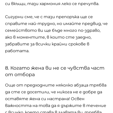
си вкъщи, тази хармония леко се пречупва.
Сигурни сме, че с тази препоръка ще се
справите най-трудно, но имайте предвид, че
семейството ви ще бъде много по-здраво,
ако в моментите, в които сте заедно,
забравите за всички крайни срокове в
работата.
8. Когато жена ви не се чувства част
от отбора
Още от предходните няколко абзаца трябва
да сте се досетили, че никога не е добре да
оставяте жена си настрана! Освен
важността на това да я държите в течение
с всичко, което става в главата ви, трябва