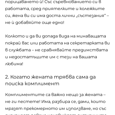
порицаването ѝ! Със съревнованието си в
работата, сред приятелките и колежките
си, жена ви си има доста лични „състезания“ –
не ѝ добавяйте още едно!
Колкото и да ви допада вида на минаващата
покрай вас или работата на секретарката ви
в службата – не сравнявайте предимствата
и недостатъците им с тези на вашата
любима!
2. Когато жената трябва сама да
поиска комплимент
Комплиментите са важно нещо за жената –
не ги пестете! Има, разбира се, дами, които
мразят прекомерното им използване, но със