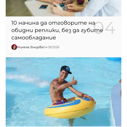
10 начина да отговорите на
обидни реплики, без да губите
самообладание
Милена Зънзова
04.08.2026