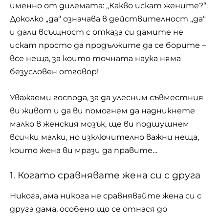
именно от дилемата: „Какво искат жените?“.
Доколко „да“ означава в действителност „да“
и дали всъщност с отказа си дамите не
искат просто да продължите да се борите –
все неща, за които точната наука няма
безусловен отговор!
Уважаеми господа, за да улесним съвместния
ви живот и да ви помогнем да надникнете
малко в женския мозък, ще ви подшушнем
всички малки, но изключително важни неща,
които жена ви мрази да правите…
1. Когато сравнявате жена си с друга
Никога, ама никога не сравнявайте жена си с
друга дама, особено що се отнася до