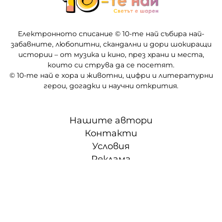
Електронното списание © 10-те най събира най-
забавните, любопитни, скандални и дори шокиращи
истории – от музика и кино, през храни и места,
които си струва да се посетят.
© 10-те най е хора и животни, цифри и литературни
герои, догадки и научни открития.
Нашите автори
Контакти
Условия
Реклама
Партньори
СЛЕД 5 • ТВОЕТО ВРЕМЕ, ТВОИТЕ ПРАВИЛА
© "Меломан БГ" ЕООД