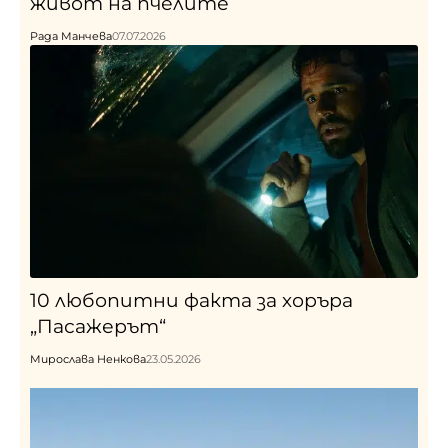
живот на пчелите
Рада Манчева
07.07.2026
10 любопитни факта за хоръра
„Пасажерът“
Мирослава Ненкова
23.05.2026