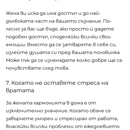
Жена ви иска да има достъп и до най-
дълбоката част на вашето съзнание. По-
лесно за вас ще бъде, ако просто ѝ дадете
подобен достъп, споделяйки всички свои
емоции. Вместо да се затваряте в себе си,
излейте душата си пред вашата половинка.
Може пък да се изненадате колко добре ще се
почувствате след това.
7. Когато не оставяте стреса на
вратата
За жената хармонията в дома е от
изключително значение. Когато обаче се
завърнете уморен и
стресиран
от работа,
внасяйки всички проблеми от ежедневието