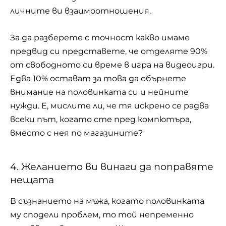
личните ви взаимоотношения.
За да разберете с точност какво имаме
предвид си представете, че отделяте 90%
от свободното си време в игра на видеоигри.
Едва 10% остават за това да обърнете
внимание на половинката си и нейните
нужди. Е, мислите ли, че тя искрено се радва
всеки път, когато сте пред компютъра,
вместо с нея по магазините?
4. Желанието ви винаги да поправяте
нещата
В съзнанието на мъжа, когато половинката
му сподели проблем, то той непременно