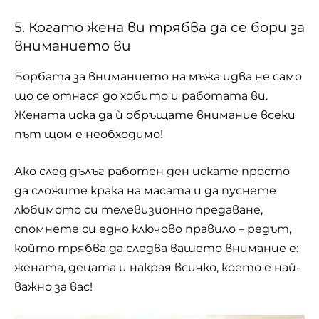
5. Когато жена ви трябва да се бори за
вниманието ви
Борбата за вниманието на мъжа идва не само
що се отнася до хобито и работата ви.
Жената иска да ѝ обръщате внимание всеки
път щом е необходимо!
Ако след дълъг работен ден искате просто
да сложите крака на масата и да пуснете
любимото си телевизионно предаване,
спомнете си едно ключово правило – редът,
който трябва да следва вашето внимание е:
жената, децата и накрая всичко, което е най-
важно за вас!