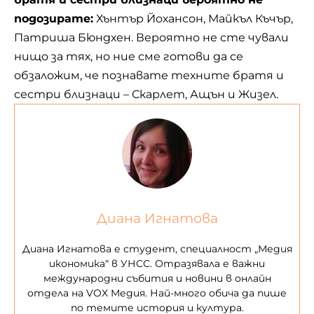
подозирате:
Хънтър Йохансон, Майкъл Къчър,
Патриша Бюндхен. Вероятно не сте чували
нищо за тях, но ние сме готови да се
обзаложим, че познавате техните братя и
сестри близнаци – Скарлет, Ащън и
Жизел
.
Диана Игнатова
Диана Игнатова е студент, специалност „Медия
икономика“ в УНСС. Отразявала е важни
международни събития и новини в онлайн
отдела на VOX Медия. Най-много обича да пише
по темите история и култура.