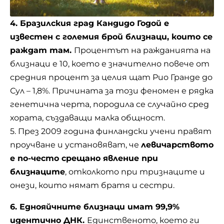
4. Бразилския град Кандидо Годой е
известен с големия брой близнаци, които се
раждат там.
Процентът на ражданията на
близнаци е 10, което е значително повече от
средния процент за целия щат Рио Гранде до
Сул – 1,8%. Причината за този феномен е рядка
генетична черта, породила се случайно сред
хората, създаващи малка общност.
5. През 2009 година финландски учени правят
проучване и установяват, че
левичарството
е по-често срещано явление при
близнаците
, отколкото при тризнаците и
онези, които нямат братя и сестри.
6. Еднояйчните близнаци имат 99,9%
идентично ДНК.
Единственото, което ги