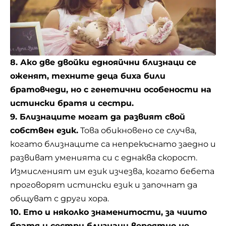
8. Ако две двойки еднояйчни близнаци се
оженят, техните деца биха били
братовчеди, но с генетични особености на
истински братя и сестри.
9. Близнаците могат да развият свой
собствен език.
Това обикновено се случва,
когато близнаците са непрекъснато заедно и
развиват уменията си с еднаква скорост.
Измисленият им език изчезва, когато бебета
проговорят истински език и започнат да
общуват с други хора.
10. Ето и няколко знаменитости, за чиито
братя и сестри близнаци вероятно не