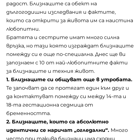
радост. Близнаците са обект на
дългогодишни изследвания и фактите,
които са открити за живота им са наистина
любопитни.
Братята и сестрите имат много силна
връзка, но тази която изграждат близнаците
помежду си е още по-специална. Днес ще ви
запознаем с 10 от най-любопитните факти
за близнаците и техния живот.
1. Близнаците си общуват още в утробата.
Те започват да се протягат един към друг и
да контактуват помежду си между 14-та и
18-та гестационна седмица от
бременността
.
2. Близнаците, които са абсолютно
идентични се наричат „огледални“.
Много
често при такива близнаци има сходни