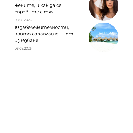
жените, и как да се
справите с тях
08.08.2026
10 забележителности,
които са заплашени от
изчезване
08.08.2026