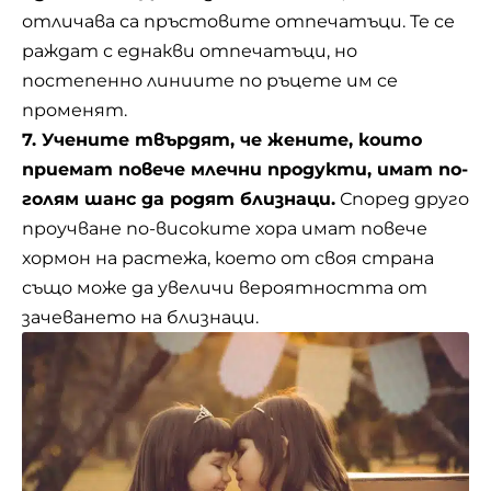
отличава са пръстовите отпечатъци. Те се
раждат с еднакви отпечатъци, но
постепенно линиите по ръцете им се
променят.
7. Учените твърдят, че жените, които
приемат повече млечни продукти, имат по-
голям шанс да родят близнаци.
Според друго
проучване по-високите хора имат повече
хормон на растежа, което от своя страна
също може да увеличи вероятността от
зачеването на близнаци.