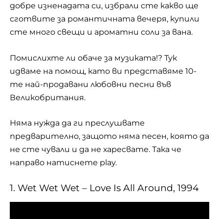
добре
изненадата
си, избрали сте какво ще
сготвите за романтичната вечеря, купили
сте много свещи и ароматни соли за вана.
Помислихте ли обаче за музиката!? Тук
идваме на помощ, като ви представяме 10-
те най-продавани любовни песни във
Великобритания.
Няма нужда да ги преслушвате
предварително, защото няма песен, която да
не сте чували и да не харесвате. Така че
направо натиснете play.
1. Wet Wet Wet – Love Is All Around, 1994