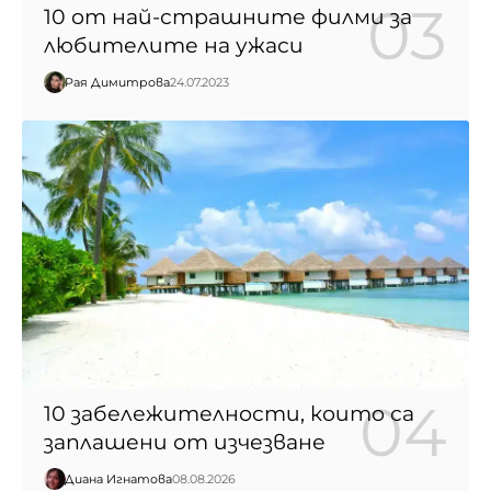
10 от най-страшните филми за
любителите на ужаси
Рая Димитрова
24.07.2023
10 забележителности, които са
заплашени от изчезване
Диана Игнатова
08.08.2026