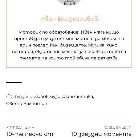
Иван Владиславов
Историк по образование, Иван няма нищо
против да излиза от миналото и да хвърля по
един поглед към бъдещето. Музика, кино,
история, екзотични места за почивка… това са
темите, за които той обича да разказва.
Свързани:
любов
музика
романтика
Свети Валентин
ПРЕДИШНА
СЛЕДВАЩА
10-те песни от
10 звездни момента