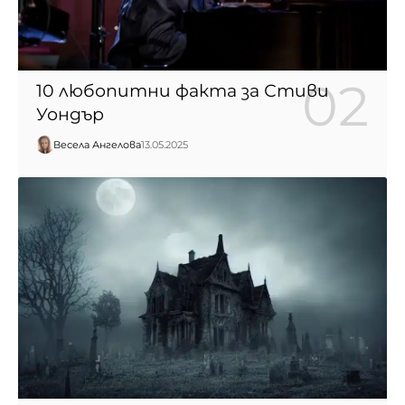
10 любопитни факта за Стиви
Уондър
Весела Ангелова
13.05.2025