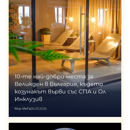
10-те най-добри места за
Великден в България, където
козунакът върви със СПА и Ол
Инклузив
Мис ИнГа
26.03.2026