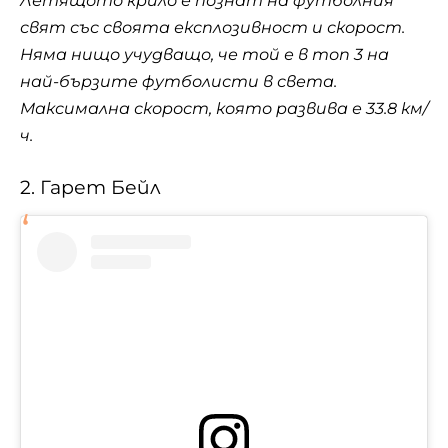
Летящото крило е познат на футболния
свят със своята експлозивност и скорост.
Няма нищо учудващо, че той е в топ 3 на
най-бързите футболисти в света.
Максимална скорост, която развива е 33.8 км/
ч.
2. Гарет Бейл