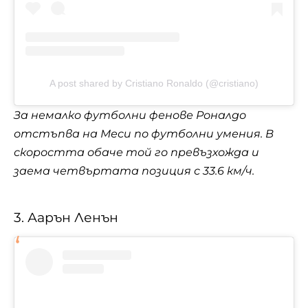
A post shared by Cristiano Ronaldo (@cristiano)
За немалко футболни фенове Роналдо
отстъпва на Меси по футболни умения. В
скоростта обаче той го превъзхожда и
заема четвъртата позиция с 33.6 км/ч.
3. Аарън Ленън