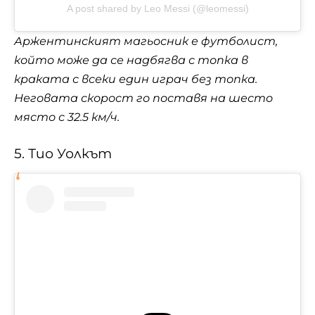
A post shared by Leo Messi (@leomessi)
Аржентинският магьосник е футболист,
който може да се надбягва с топка в
краката с всеки един играч без топка.
Неговата скорост го поставя на шесто
място с 32.5 км/ч.
5. Тио Уолкът