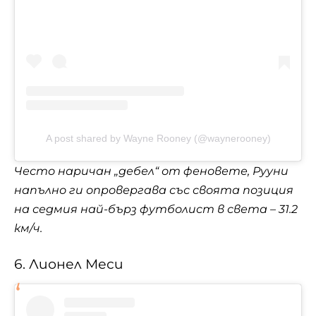
A post shared by Wayne Rooney (@waynerooney)
Често наричан „дебел“ от феновете, Рууни
напълно ги опровергава със своята позиция
на седмия най-бърз футболист в света – 31.2
км/ч.
6. Лионел Меси