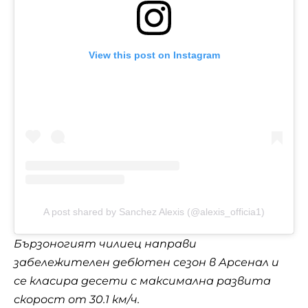
View this post on Instagram
A post shared by Sanchez Alexis (@alexis_officia1)
Бързоногият чилиец направи
забележителен
дебютен сезон
в Арсенал и
се класира десети с максимална развита
скорост от 30.1 км/ч.