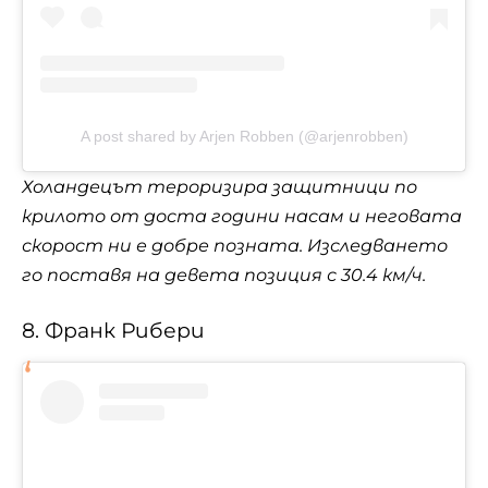
A post shared by Arjen Robben (@arjenrobben)
Холандецът тероризира защитници по
крилото от доста години насам и неговата
скорост ни е добре позната. Изследването
го поставя на девета позиция с 30.4 км/ч.
8. Франк Рибери