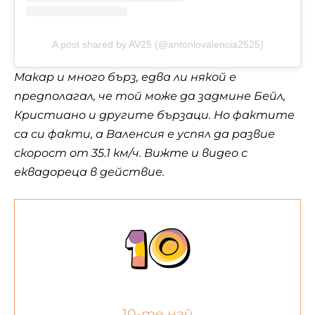
A post shared by AV25 (@antoniovalencia2525)
Макар и много бърз, едва ли някой е
предполагал, че той може да задмине Бейл,
Кристиано и другите бързаци. Но фактите
са си факти, а Валенсия е успял да развие
скорост от 35.1 км/ч. Вижте и
видео
с
еквадореца в действие.
10-те най