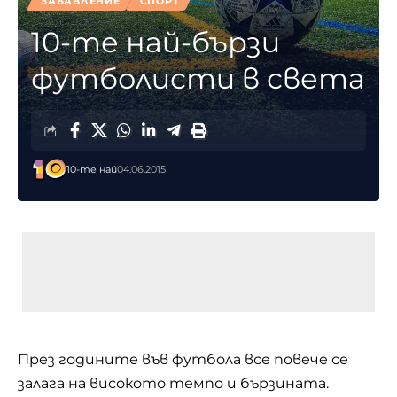
ЗАБАВЛЕНИЕ
СПОРТ
10-те най-бързи
футболисти в света
10-те най
04.06.2015
През годините във футбола все повече се
залага на високото темпо и бързината.