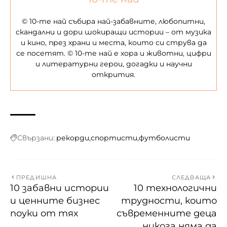
© 10-те най събира най-забавните, любопитни,
скандални и дори шокиращи истории – от музика
и кино, през храни и места, които си струва да
се посетят. © 10-те най е хора и животни, цифри
и литературни герои, догадки и научни
открития.
Свързани:
рекорди
спортисти
футболисти
ПРЕДИШНА
СЛЕДВАЩА
10 забавни истории
10 технологични
и ценните бизнес
трудности, които
поуки от тях
съвременните деца
никога няма да