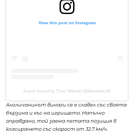
View this post on Instagram
A post shared by Theo Walcott (@theowalcott)
Англичанинът винаги се е славел със своята
бързина и хъс на игрището. Напълно
оправдано, той заема петата позиция в
класирането със скорост от 32.7 км/ч.