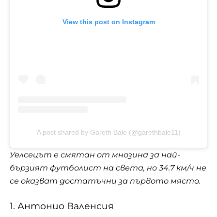
View this post on Instagram
A post shared by Gareth Bale (@garethbale11)
Уелсецът е смятан от мнозина за най-
бързият футболист на света, но 34.7 км/ч не
се оказват достатъчни за първото място.
1. Антонио Валенсия