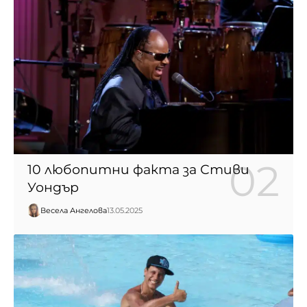
10 любопитни факта за Стиви
Уондър
Весела Ангелова
13.05.2025