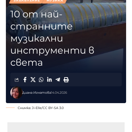
ЗАБАВЛЕНИЕ
МУЗИКА
10 от най-
странните
музикални
инструменти в
света
Диана Игнатова
14.04.2026
Снимка:
Ji-Elle
/
CC BY-SA 3.0