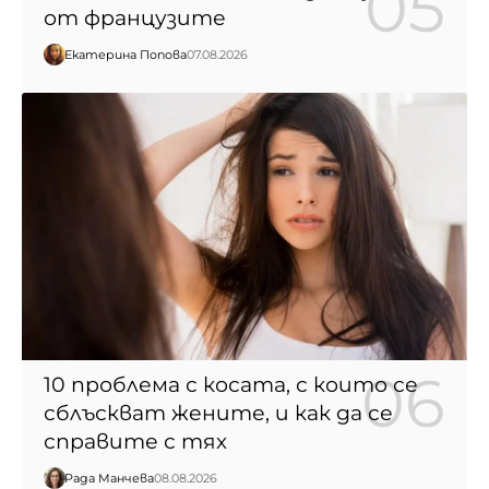
от французите
Екатерина Попова
07.08.2026
10 проблема с косата, с които се
сблъскват жените, и как да се
справите с тях
Рада Манчева
08.08.2026