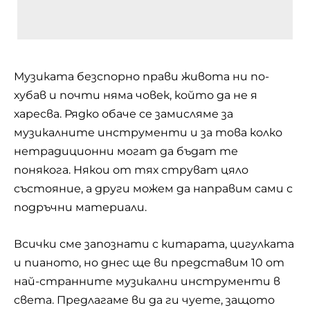
Музиката безспорно прави живота ни по-
хубав и почти няма човек, който да не я
харесва. Рядко обаче се замисляме за
музикалните инструменти и за това колко
нетрадиционни могат да бъдат те
понякога. Някои от тях струват цяло
състояние, а други можем да направим сами с
подръчни материали.
Всички сме запознати с китарата, цигулката
и пианото, но днес ще ви представим 10 от
най-странните музикални инструменти в
света. Предлагаме ви да ги чуете, защото