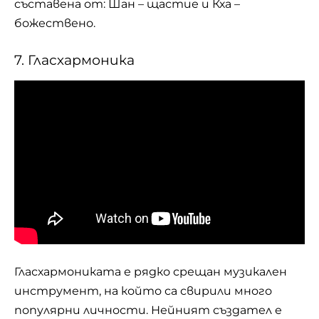
съставена от: Шан – щастие и Кха –
божествено.
7. Гласхармоника
Гласхармониката е рядко срещан
музикален
инструмент, на който са свирили много
популярни личности. Нейният създател е