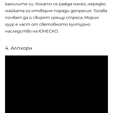
камилите си. Когато се ражда малко, нерядко
майката го отхвърля поради депресия. Тогава
почват да ù свирят срещу стреса. Морин
хуур е част от световното културно
наследство на ЮНЕСКО.
4. Алпхорн