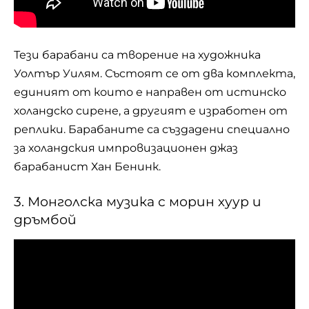
Тези
барабани
са творение на художника
Уолтър Уилям. Състоят се от два комплекта,
единият от които е направен от истинско
холандско сирене, а другият е изработен от
реплики. Барабаните са създадени специално
за холандския импровизационен джаз
барабанист Хан Бенинк.
3. Монголска музика с морин хуур и
дръмбой