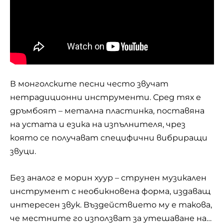
В монголските песни често звучат
нетрадиционни инструменти. Сред тях е
дръмбоят – метална пластинка, поставяна
на устата и езика на изпълнителя, чрез
която се получават специфични вибриращи
звуци.
Без аналог е морин хуур – струнен музикален
инструмент с необикновена форма, издаващ
интересен звук. Въздействието му е такова,
че местните го използват за утешаване на…