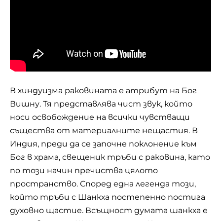
В хиндуизма раковината е атрибут на Бог
Вишну. Тя представлява чист звук, който
носи освобождение на всички чувстващи
същества от материалните нещастия. В
Индия, преди да се започне поклонение към
Бог в храма, свещеник тръби с раковина, като
по този начин пречиства цялото
пространство. Според една легенда този,
който тръби с Шанкха постепенно постига
духовно щастие. Всъщност думата шанкха е