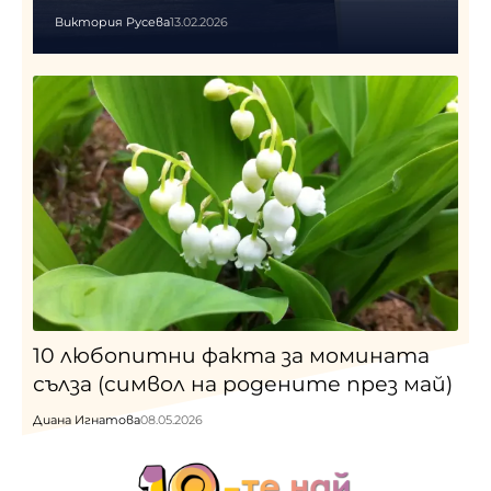
Виктория Русева
13.02.2026
10 любопитни факта за момината
сълза (символ на родените през май)
Диана Игнатова
08.05.2026