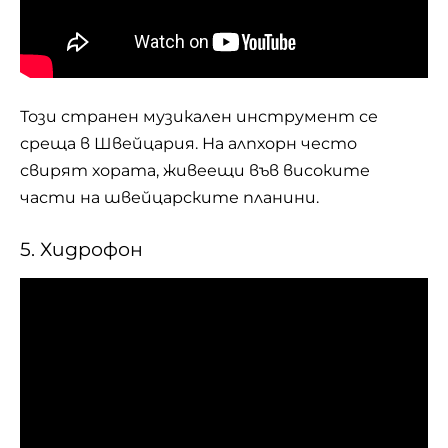
Този странен музикален инструмент се
среща в Швейцария. На алпхорн често
свирят хората, живеещи във високите
части на швейцарските планини.
5. Хидрофон