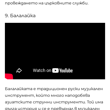
провеждането на църковните служби.
9. Балалайка
Балалайката е традиционен руски музикален
инструмент, който много наподобява
азиатските струнни инструменти. Той има
дълга история и се е превърнал в музикален