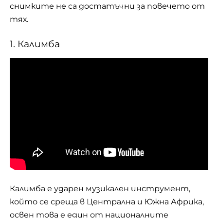
снимките не са достатъчни за повечето от
тях.
1. Калимба
Калимба е ударен музикален инструмент,
който се среща в Централна и Южна Африка,
освен това е един от националните