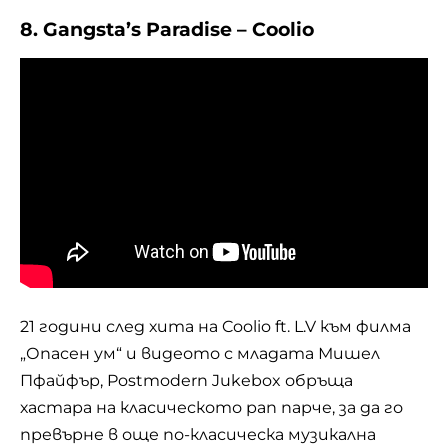
8. Gangsta’s Paradise – Coolio
21 години след хита на Coolio ft. L.V към филма
„Опасен ум“ и видеото с младата Мишел
Пфайфър, Postmodern Jukebox обръща
хастара на класическото рап парче, за да го
превърне в още по-класическа музикална