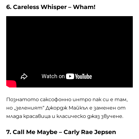
6. Careless Whisper – Wham!
Познатото саксофонно интро пак си е там,
но „зеленият“ Джордж Майкъл е заменен от
млада красавица и класическо джаз звучене.
7. Call Me Maybe – Carly Rae Jepsen