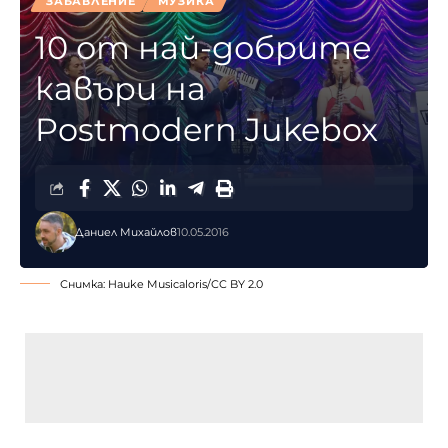
ЗАБАВЛЕНИЕ
МУЗИКА
10 от най-добрите
кавъри на
Postmodern Jukebox
Даниел Михайлов
10.05.2016
Снимка:
Hauke Musicaloris
/
CC BY 2.0