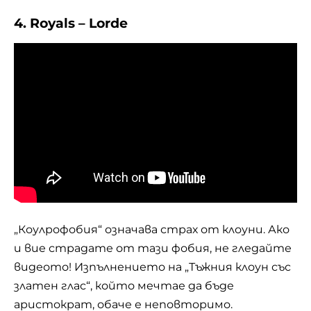
4. Royals – Lorde
„Коулрофобия“ означава страх от клоуни. Ако
и вие страдате от тази фобия, не гледайте
видеото! Изпълнението на „Тъжния клоун със
златен глас“, който мечтае да бъде
аристократ, обаче е неповторимо.