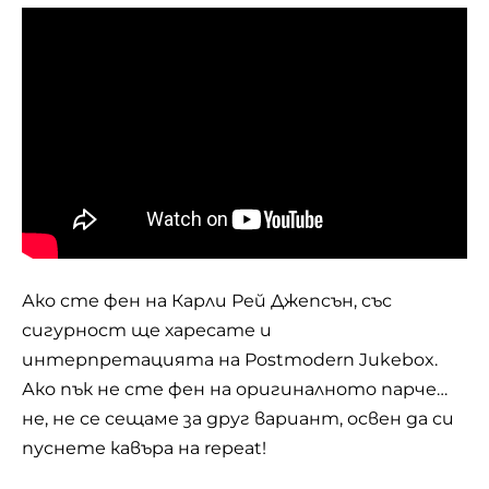
Ако сте фен на Карли Рей Джепсън, със
сигурност ще харесате и
интерпретацията на Postmodern Jukebox.
Ако пък не сте фен на оригиналното парче…
не, не се сещаме за друг вариант, освен да си
пуснете кавъра на repeat!