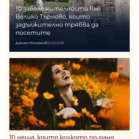
10 забележителности във
Велико Търново, които
задължително трябва да
посетите
Даниел Михайлов
22.03.2026
10 неща, които колкото по-рано