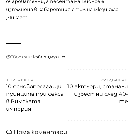
очарователни, а песента на Бионсе е
изпълнена в кабаретния стил на мюзикъла
„Чикаго“.
Свързани:
кавъри
музика
ПРЕДИШНА
СЛЕДВАЩА
10 основополагащи
10 актьори, станали
принципа при секса
известни след 40-
в Римската
те
империя
Няма коментари