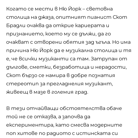
Когато се мести в Ню Йорк – световна
столица на джаза, опитният пианист Скот
Брадли очаква да открие кариерата и
признанието, което му се дължи, да го
очакват с отворени обятия зад ъгъла. Но има
причина Ню Йорк да е музикална столица и тя
е, че всички музиканти са там. Затрупан от
дългове, сметки, безработица и нерадости,
Скот бързо се намира в добре познатия
стереотип за прегладнелия музикант,
живеещ в мазе в големия град.
В тези отчайващи обстоятелства обаче
той не се отказва, а започва да
експериментира, като смесва модерните
поп хитове по радиото с истинската си