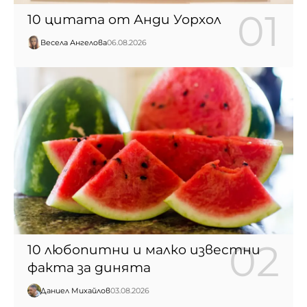
10 цитата от Анди Уорхол
Весела Ангелова
06.08.2026
10 любопитни и малко известни
факта за динята
Даниел Михайлов
03.08.2026