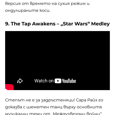
версия от времето на сухия режим и
ондулираните коси.
9. The Tap Awakens – „Star Wars“ Medley
Степът не е за задръстеняци! Сара Райх го
доказва с шеметен танц върху основните
музикални теми от „Междузвездни войни“.