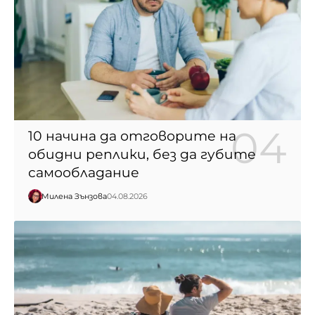
10 начина да отговорите на
обидни реплики, без да губите
самообладание
Милена Зънзова
04.08.2026