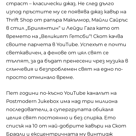
страст – класически джаз. Не след дълго
изпод пръстите му се появява джаз кавър на
Thrift Shop от рапъра Макълмор, Майли Сайръс
в стил „Брилянтин“ и
Лейди Гага
като от
времето на „Великият Гетсби“! Скот качва
своите парчета в YouTube. Успехът е почти
светкавичен, а фенове от цял свят се
тълпят, за да бъдат пренесени чрез музика в
слънчевия и безпроблемен свят на едно по-
просто отминало време.
Пет години по-късно YouTube каналът на
Postmodern Jukebox има над три милиона
последователи, а супергрупата обикаля
целия свят постоянно и без спирка. Ето
списък на 10 от най-добрите кавъри на Скот
Брадли и ексцентричната му винтидж