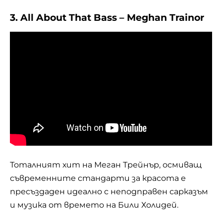
3. All About That Bass – Meghan Trainor
Тоталният хит на Меган Трейнър, осмиващ
съвременните стандарти за красота е
пресъздаден идеално с неподправен сарказъм
и музика от времето на Били Холидей.