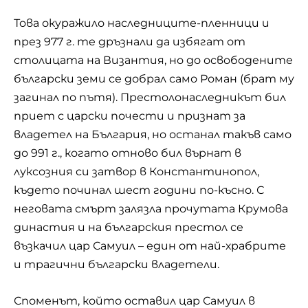
Това окуражило наследниците-пленници и
през 977 г. те дръзнали да избягат от
столицата на Византия, но до освободените
български земи се добрал само Роман (брат му
загинал по пътя). Престолонаследникът бил
приет с царски почести и признат за
владетел на България, но останал такъв само
до 991 г., когато отново бил върнат в
луксозния си затвор в Константинопол,
където починал шест години по-късно. С
неговата смърт залязла прочутата Крумова
династия и на българския престол се
възкачил цар Самуил – един от най-храбрите
и трагични български владетели.
Споменът, който оставил цар Самуил в