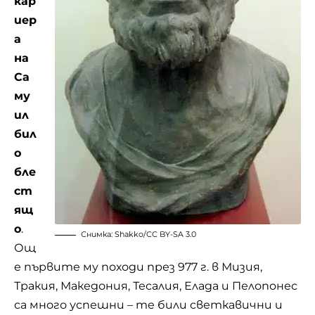
кар
иер
а
на
Са
му
ил
бил
о
бле
ст
ящ
о
.
Снимка:
Shakko
/
CC BY-SA 3.0
Ощ
е първите му походи през 977 г. в Мизия,
Тракия, Македония, Тесалия, Елада и Пелопонес
са много успешни – те били светкавични и