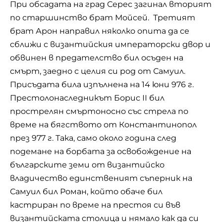
При обсадата на град Серес загинал вторият
по старшинство брат Мойсей. Третият
брат Арон направил няколко опита да се
сближи с византийския императорски двор и
обвинен в предателство бил осъден на
смърт, заедно с целия си род от Самуил.
Присъдата била изпълнена на 14 юни 976 г.
Престолонаследникът Борис ІІ бил
прострелян смъртоносно със стрела по
време на бягството от Константинопол
през 977 г. Така, само около година след
подемане на борбата за освобождение на
българските земи от византийско
владичество единственият съперник на
Самуил бил Роман, който обаче бил
кастриран по време на престоя си във
византийската столица и нямало как да си