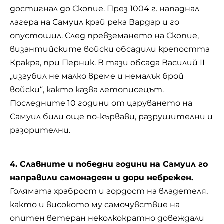
достигнал до Скопие. През 1004 г. нападнал
лагера на Самуил край река Вардар и го
опустошил. След превземането на Скопие,
византийските войски обсадили крепостта
Кракра, при Перник. В тази обсада Василий ІІ
„изгубил не малко време и немалък брой
войски“, както казва летописецът.
Последните 10 години от царуването на
Самуил били още по-кървави, разрушителни и
разорителни.
4. Славните и победни години на Самуил го
направили самонадеян и дори небрежен.
Голямата храброст и гордост на владетеля,
както и високото му самочувствие на
опитен ветеран неколкократно довеждали