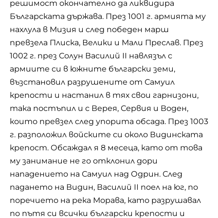
решимост окончателно да ликвидира
Българската държава. През 1001 г. армията му
нахлула в Мизия и след победен марш
превзела Плиска, Велики и Мали Преслав. През
1002 г. през Солун Василий ІІ навлязъл с
армиите си в южните български земи,
възстановил разрушените от Самуил
крепости и настанил в тях свои гарнизони,
така постъпил и с Верея, Сервия и Воден,
които превзел след упорита обсада. През 1003
г. разположил войските си около Видинската
крепост. Обсаждал я 8 месеца, като от това
му занимание не го отклонил дори
нападението на Самуил над Одрин. След
падането на Видин, Василий ІІ поел на юг, по
поречието на река Морава, като разрушавал
по пътя си всички български крепости и