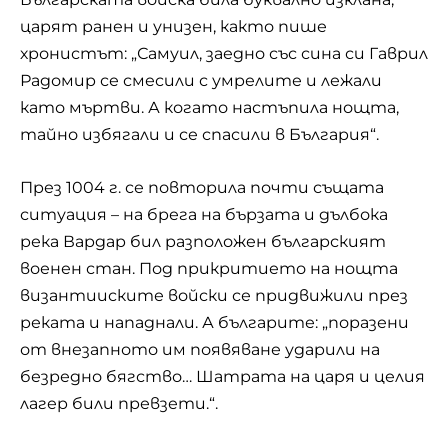
царят ранен и унизен, както пише
хронистът: „Самуил, заедно със сина си Гаврил
Радомир се смесили с умрелите и лежали
като мъртви. А когато настъпила нощта,
тайно избягали и се спасили в България“.
През 1004 г. се повторила почти същата
ситуация – на брега на бързата и дълбока
река Вардар бил разположен българският
военен стан. Под прикритието на нощта
византииските войски се придвижили през
реката и нападнали. А българите: „поразени
от внезапното им появяване ударили на
безредно бягство… Шатрата на царя и целия
лагер били превзети.“.