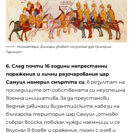
Миниатюра „Българи убиват солунския дук Григорий
Таронит“
6. След почти 16 години непрестанни
поражения и лични разочарования цар
Самуил намерил смъртта си
, в резултат на
последиците от собствената си неуспешна
военна инициатива. За да преустанови
веднъж завинаги византийските набези на
българска територия цар Самуил „отново
събрал войска, повикал чужди наемници и се
впуснал в боеве и сражения, пълен с гняв и