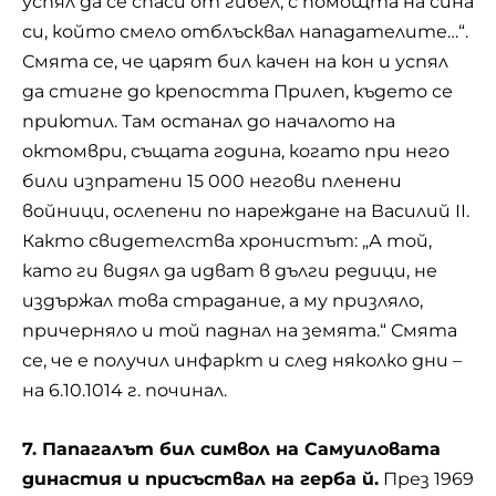
успял да се спаси от гибел, с помощта на сина
си, който смело отблъсквал нападателите…“.
Смята се, че царят бил качен на кон и успял
да стигне до крепостта Прилеп, където се
приютил. Там останал до началото на
октомври, същата година, когато при него
били изпратени 15 000 негови пленени
войници, ослепени по нареждане на Василий ІІ.
Както свидетелства хронистът: „А той,
като ги видял да идват в дълги редици, не
издържал това страдание, а му призляло,
причерняло и той паднал на земята.“ Смята
се, че е получил инфаркт и след няколко дни –
на 6.10.1014 г. починал.
7. Папагалът бил символ на Самуиловата
династия и присъствал на герба й.
През 1969