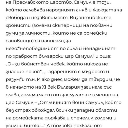
на Преславското царство, Самуил е този,
който оглавява народният гняв и жаждата за
свобода и независимост. Византийските
хронисти (големи скъперници на похвални
думи за личности, които не са ромейски
сановници) са написали, за
него:“непобедимият по сила и ненадминат
по храброст български цар Самуил“ и още:
„Онзи войнствен човек, който никога не
знаеше покой“, „надареният с мъдрост и
разум“и т.н. И ако днес можем да твърдим, че
в началото на ХІ век България загинала със
слава, голяма част от заслугата е именно на
цар Самуил – „Отличният воин Самуил, който
без страх обхождал всички западни области
на ромейската държава и спечелил големи и
усилни битки…“ А толкова похвали от