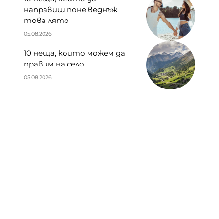
направиш поне веднъж
това лято
05.08.2026
10 неща, които можем да
правим на село
05.08.2026