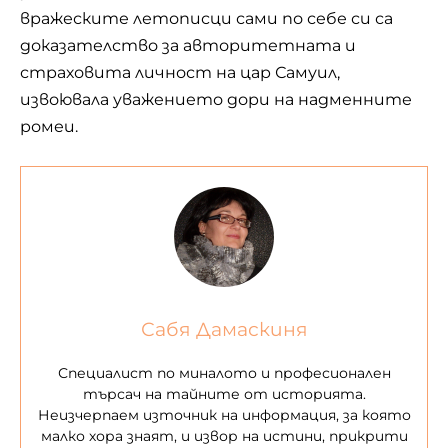
вражеските летописци сами по себе си са
доказателство за авторитетната и
страховита личност на цар Самуил,
извоювала уважението дори на надменните
ромеи.
Сабя Дамаскиня
Специалист по миналото и професионален
търсач на тайните от историята.
Неизчерпаем източник на информация, за която
малко хора знаят, и извор на истини, прикрити