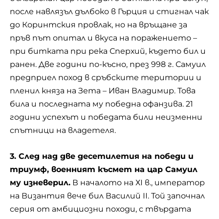
после навлязъл дълбоко в Гърция и стигнал чак
до Коринтския провлак, но на връщане за
пръв път опитал и вкуса на поражението –
при битката при река Сперхий, където бил и
ранен. Две години по-късно, през 998 г. Самуил
предприел поход в сръбските територии и
пленил княза на Зета – Иван Владимир. Това
била и последната му победна офанзива. 21
години успехът и победата били неизменни
спътници на владетеля.
3. След над две десетилетия на победи и
триумф, военният късмет на цар Самуил
му изневерил.
В началото на ХІ в., император
на Византия вече бил Василий ІІ. Той започнал
серия от амбициозни походи, с твърдата