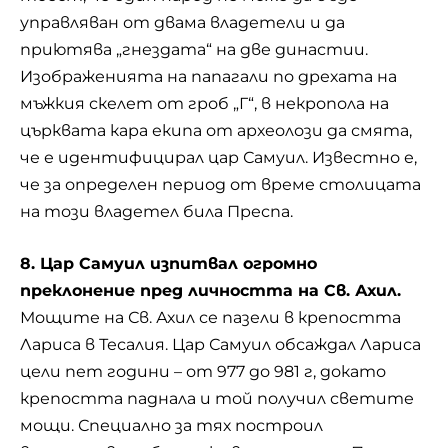
управляван от двама владетели и да
приютява „гнездата“ на две династии.
Изображенията на папагали по дрехата на
мъжкия скелет от гроб „Г“, в некропола на
църквата кара екипа от археолози да смята,
че е идентифицирал цар Самуил. Известно е,
че за определен период от време столицата
на този владетел била Преспа.
8. Цар Самуил изпитвал огромно
преклонение пред личността на Св. Ахил.
Мощите на Св. Ахил се пазели в крепостта
Лариса в Тесалия. Цар Самуил обсаждал Лариса
цели пет години – от 977 до 981 г, докато
крепостта паднала и той получил светите
мощи. Специално за тях построил