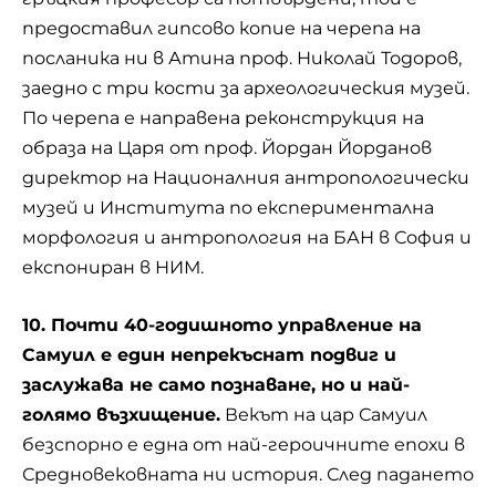
предоставил гипсово копие на черепа на
посланика ни в Атина проф. Николай Тодоров,
заедно с три кости за археологическия музей.
По черепа е направена реконструкция на
образа на Царя от проф. Йордан Йорданов
директор на Националния антропологически
музей и Института по експериментална
морфология и антропология на БАН в София и
експониран в НИМ.
10. Почти 40-годишното управление на
Самуил е един непрекъснат подвиг и
заслужава не само познаване, но и най-
голямо възхищение.
Векът на цар Самуил
безспорно е една от най-героичните епохи в
Средновековната ни история. След падането