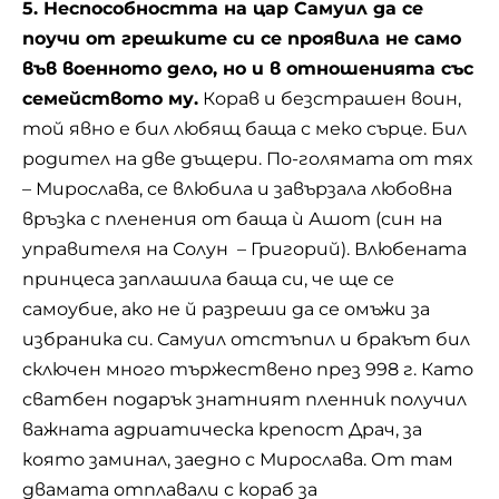
5. Неспособността на цар Самуил да се
поучи от грешките си се проявила не само
във военното дело, но и в отношенията със
семейството му.
Корав и безстрашен воин,
той явно е бил любящ баща с меко сърце. Бил
родител на две дъщери. По-голямата от тях
– Мирослава, се влюбила и завързала любовна
връзка с пленения от баща ѝ Ашот (син на
управителя на Солун – Григорий). Влюбената
принцеса заплашила баща си, че ще се
самоубие, ако не й разреши да се омъжи за
избраника си. Самуил отстъпил и бракът бил
сключен много тържествено през 998 г. Като
сватбен подарък знатният пленник получил
важната адриатическа крепост Драч, за
която заминал, заедно с Мирослава. От там
двамата отплавали с кораб за