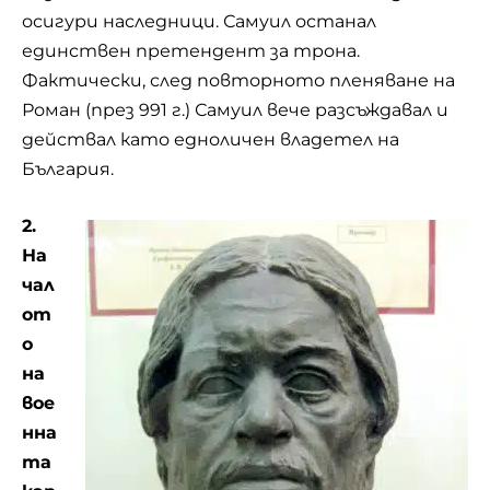
осигури наследници. Самуил останал
единствен претендент за трона.
Фактически, след повторното пленяване на
Роман (през 991 г.) Самуил вече разсъждавал и
действал като едноличен владетел на
България.
2.
На
чал
от
о
на
вое
нна
та