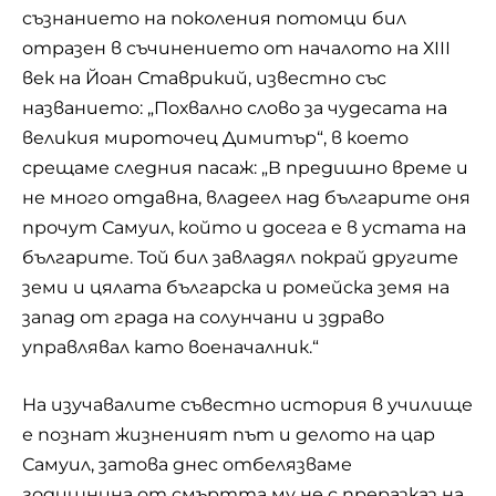
съзнанието на поколения потомци бил
отразен в съчинението от началото на ХІІІ
век на Йоан Ставрикий, известно със
названието: „Похвално слово за чудесата на
великия мироточец Димитър“, в което
срещаме следния пасаж: „В предишно време и
не много отдавна, владеел над българите оня
прочут Самуил, който и досега е в устата на
българите. Той бил завладял покрай другите
земи и цялата българска и ромейска земя на
запад от града на солунчани и здраво
управлявал като военачалник.“
На изучавалите съвестно история в училище
е познат жизненият път и делото на цар
Самуил, затова днес отбелязваме
годишнина от смъртта му не с преразказ на