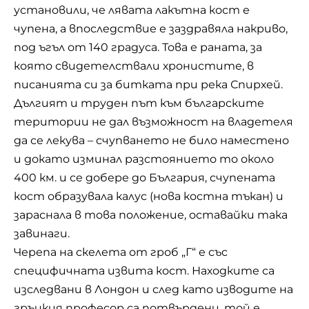
установили, че лявата лакътна кост е
чупена, а впоследствие е заздравяла накриво,
под ъгъл от 140 градуса. Това е раната, за
която свидетелствали хронистите, в
писанията си за битката при река Спирхей.
Дългият и труден път към българските
територии не дал възможност на владетеля
да се лекува – счупването не било наместено
и докато изминал разстоянието то около
400 км. и се добере до България, счупената
кост образувала калус (нова костна тъкан) и
зараснала в това положение, оставайки така
завинаги.
Черепа на скелета от гроб „Г“ е със
специфичната извита кост. Находките са
изследвани в Лондон и след като изводите на
гръцкия професор са потвърдени, той е