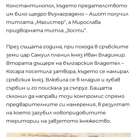
Константинопол, където предателството
им било щедро възнаградено – Ашот получил
титлата „Магистер“, а Мирослава
придворната титла „Зости“.
През същата година, при похода в сръбските
земи цар Самуил пленил княз Иван Владимир.
Втората дъщеря на българския владетел –
Косара посетила затвора, където се намирал
сръбския княз. Влюбила се в младия и хубав
сърбин и го поискала за съпруг. Бащата
склонил да направи този компромис спрямо
предварителните си намерения, в резултат
на което загубил новопридобитите
територии на завзетото княжество.