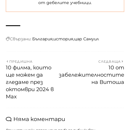
от дебелите учебници.
Свързани:
България
история
цар Самуил
ПРЕДИШНА
СЛЕДВАЩА
10 филма, които
10 от
ще можем да
забележителностите
гледаме през
на Витоша
октомври 2024 в
Max
Няма коментари