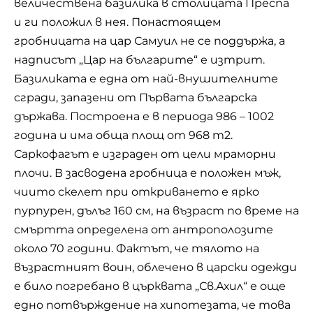
величествена базилика в столицата Преспа
и ги положил в нея. Понастоящем
гробницата на цар Самуил не се поддържа, а
надписът „Цар на българите“ е изтрит.
Базиликата е една от най-внушителните
сгради, запазени от Първата българска
държава. Построена е в периода 986 – 1002
година и има обща площ от 968 m2.
Саркофагът е изграден от цели мраморни
плочи. В засводена гробница е положен мъж,
чиито скелет при откриването е ярко
пурпурен, дълъг 160 см, на възраст по време на
смъртта определена от антрополозите
около 70 години. Фактът, че тялото на
възрастният воин, облечено в царски одежди
е било погребано в църквата „Св.Ахил“ е още
едно потвърждение на хипотезата, че това