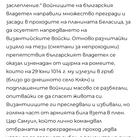
заслепление.“ Войниците на българския
владетел направили множество прегради и
засади в проходите на планината Беласица, за
да осуетят напредването на
византийските войски. Отново разчитайки
изцяло на тези (смятани за непроходими)
препятствия българският владетел се
оказал изненадан от щурма на ромеите,
които на 29 юни 1014 г. му излезли в гръб
(близо до днешното село Ключ) и
подплашените войници масово се разбягали,
опитвайки се да спасят живота си.
Византииците ги преследвали и избивали, но
голяма част от армията била взета в плен.
Цар Самуил, който лично командвал
отбраната на преградения проход „едва