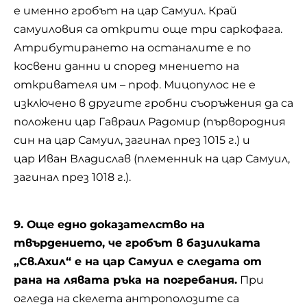
е именно гробът на цар Самуил. Край
самуиловия са открити още три саркофага.
Атрибутирането на останалите е по
косвени данни и според мнението на
откривателя им – проф. Мицопулос не е
изключено в другите гробни съоръжения да са
положени цар Гавраил Радомир (първородния
син на цар Самуил, загинал през 1015 г.) и
цар Иван Владислав (племенник на цар Самуил,
загинал през 1018 г.).
9. Още едно доказателство на
твърдението, че гробът в базиликата
„Св.Ахил“ е на цар Самуил е следата от
рана на лявата ръка на погребания.
При
огледа на скелета антрополозите са