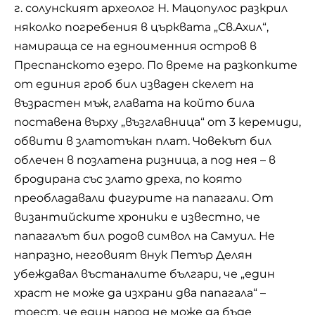
г. солунският археолог Н. Мацопулос разкрил
няколко погребения в църквата „Св.Ахил“,
намираща се на едноименния остров в
Преспанското езеро. По време на разкопките
от единия гроб бил изваден скелет на
възрастен мъж, главата на който била
поставена върху „възглавница“ от 3 керемиди,
обвити в златотъкан плат. Човекът бил
облечен в позлатена ризница, а под нея – в
бродирана със злато дреха, по която
преобладавали фигурите на папагали. От
византийските хроники е известно, че
папагалът бил родов символ на Самуил. Не
напразно, неговият внук Петър Делян
убеждавал въстаналите българи, че „един
храст не може да изхрани два папагала“ –
тоест, че един народ не може да бъде