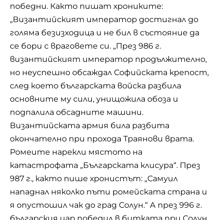
победни.
Както пишат хрониките:
„Византийският император достигнал до
голяма безизходица и не бил в състояние да
се бори с враговете си. „През 986 г.
византийският император продължително,
но неуспешно обсаждал Софийската крепост,
след което българската войска разбила
основните му сили, унищожила обоза и
подпалила обсадните машини.
Византийската армия била разбита
окончателно при прохода Траянови врата.
Ромеите нарекли мястото на
катастрофата „Българската клисура“. През
987 г., както пише хронистът: „Самуил
нападнал няколко пъти ромейската страна и
я опустошил чак до град Солун.“ А през 996 г.
българския цар победил в битката при Солун,