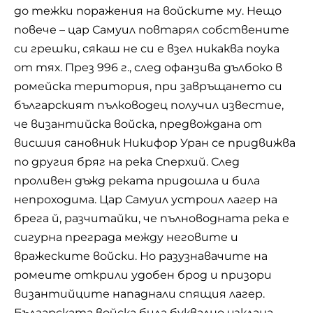
до тежки поражения на войските му. Нещо
повече – цар Самуил повтарял собствените
си грешки, сякаш не си е взел никаква поука
от тях. През 996 г., след офанзива дълбоко в
ромейска територия, при завръщането си
българският пълководец получил известие,
че византийска войска, предвождана от
висшия сановник Никифор Уран се придвижва
по другия бряг на река Сперхий. След
проливен дъжд реката придошла и била
непроходима. Цар Самуил устроил лагер на
брега й, разчитайки, че пълноводната река е
сигурна преграда между неговите и
вражеските войски. Но разузнавачите на
ромеите открили удобен брод и призори
византийците нападнали спящия лагер.
Българската войска била буквално изклана,