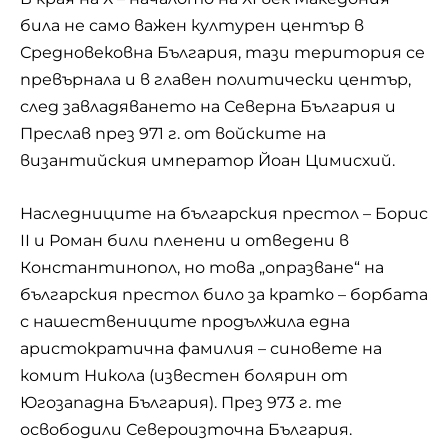
била не само важен културен център в
Средновековна България, тази територия се
превърнала и в главен политически център,
след завладяването на Северна България и
Преслав през 971 г. от войските на
византийския император Йоан Цимисхий.
Наследниците на българския престол – Борис
ІІ и Роман били пленени и отведени в
Константинопол, но това „опразване“ на
българския престол било за кратко – борбата
с нашествениците продължила една
аристократична фамилия – синовете на
комит Никола (известен болярин от
Югозападна България). През 973 г. те
освободили Североизточна България.