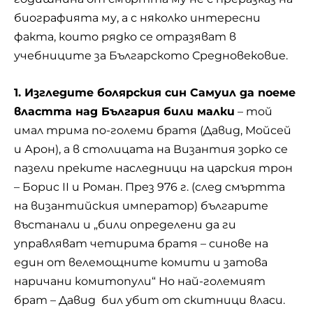
биографията му, а с няколко интересни
факта, които рядко се отразяват в
учебниците за Българското Средновековие.
1. Изгледите болярския син Самуил да поеме
властта над България били малки
– той
имал трима по-големи братя (Давид, Мойсей
и Арон), а в столицата на Византия зорко се
пазели преките наследници на царския трон
– Борис ІІ и Роман. През 976 г. (след смъртта
на византийския император) българите
въстанали и „били определени да ги
управляват четирима братя – синове на
един от велемощните комити и затова
наричани комитопули“ Но най-големият
брат – Давид бил убит от скитници власи.