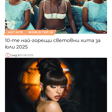
HOT HITS
WORLD ТОП 10
10-те най-горещи световни хита за
юли 2025
След 5
03.08.2025