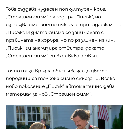
Това създава чудесен попкултурен кръг.
„Страшен филм“ пародира „Писък“, но
използва име, което някога е принадлежало на
„Писък“. И двата филма се занимават с
правилата на хоръра, но по различен начин.
„Писък“ ги анализира отвътре, докато
„Страшен филм“ ги взривява отвън.
Точно тази връзка обяснява защо двете
поредици са толкова силно свързани. Всяко
ново поколение „Писък“ автоматично дава
материал за нов „Страшен филм“.