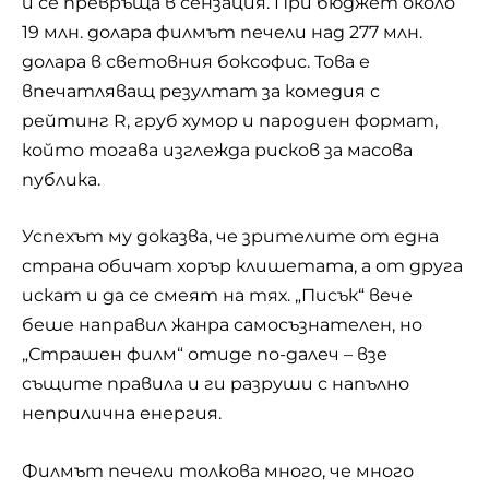
и се превръща в сензация. При бюджет около
19 млн. долара филмът печели над 277 млн.
долара в световния боксофис. Това е
впечатляващ резултат за комедия с
рейтинг R, груб хумор и пародиен формат,
който тогава изглежда рисков за масова
публика.
Успехът му доказва, че зрителите от една
страна обичат хорър клишетата, а от друга
искат и да се смеят на тях. „Писък“ вече
беше направил жанра самосъзнателен, но
„Страшен филм“ отиде по-далеч – взе
същите правила и ги разруши с напълно
неприлична енергия.
Филмът печели толкова много, че много