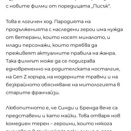
с новите филми от поредицата „Писък“.
Това е логичен ход. Пародията на
продълженията с наследени герои има нужда
от ветерани, които носят миналото, и
млади персонажи, които трябва да
преживеят актуалните правила на жанра.
Така филмът може да се подиграва
едновременно на родителската носталгия,
на Gen Z хоръра, на модерните травми и на
безкрайното обясняване на митологията в
старите франчайзи.
Любопитното е, че Синди и Бренда вече са
представени и като майки. Това отваря нов
комедиен терен – героини, които някога