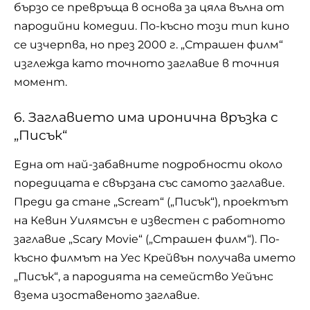
бързо се превръща в основа за цяла вълна от
пародийни комедии. По-късно този тип кино
се изчерпва, но през 2000 г. „Страшен филм“
изглежда като точното заглавие в точния
момент.
6. Заглавието има иронична връзка с
„Писък“
Една от най-забавните подробности около
поредицата е свързана със самото заглавие.
Преди да стане „Scream“ („Писък“), проектът
на Кевин Уилямсън е известен с работното
заглавие „Scary Movie“ („Страшен филм“). По-
късно филмът на Уес Крейвън получава името
„Писък“, а пародията на семейство Уейънс
взема изоставеното заглавие.