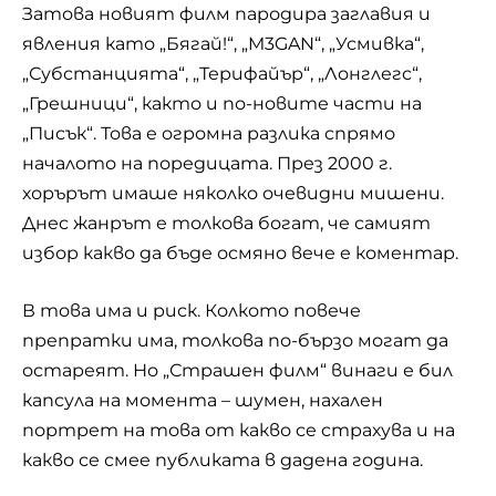
Затова новият филм пародира заглавия и
явления като „Бягай!“, „M3GAN“, „Усмивка“,
„Субстанцията“, „
Терифайър
“, „Лонглегс“,
„Грешници“, както и по-новите части на
„Писък“. Това е огромна разлика спрямо
началото на поредицата. През 2000 г.
хорърът имаше няколко очевидни мишени.
Днес жанрът е толкова богат, че самият
избор какво да бъде осмяно вече е коментар.
В това има и риск. Колкото повече
препратки има, толкова по-бързо могат да
остареят. Но „Страшен филм“ винаги е бил
капсула на момента – шумен, нахален
портрет на това от какво се страхува и на
какво се смее публиката в дадена година.