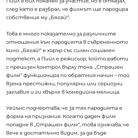
Пийл е бил поканен за участие, но е отказал,
след като е разбрал, че филмът ще пародира
собствения му „Бягай!“.
Това е много показателно за различните
отношения към пародията в съвременното
кино. „Бягай!“ е хорър със силен социален
подтекст, а Пийл е режисьор, който работи
с прецизен контрол върху тона. „Страшен
филм“ функционира по обратния начин – той
взема престижни, популярни или сериозни
заглавия и ги хвърля в комедийна мелница.
Уейънс подчертава, че за тях пародията е
форма на признание. Когато даден филм
попадне в „Страшен филм“, това означава, че
вече е достатъчно видим, за да бъде