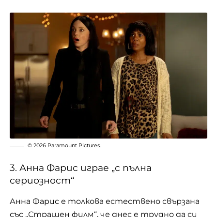
© 2026 Paramount Pictures.
3. Анна Фарис играе „с пълна
сериозност“
Анна Фарис е толкова естествено свързана
със „Страшен филм“, че днес е трудно да си