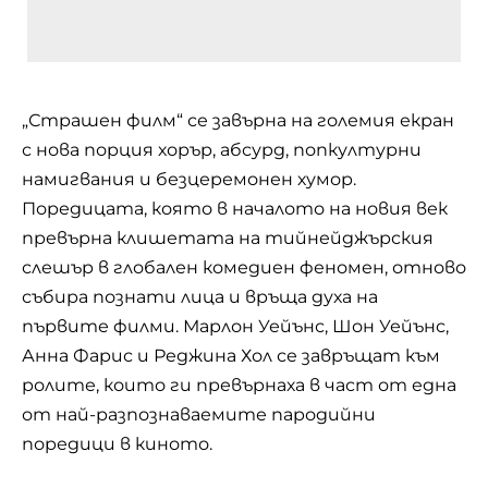
„Страшен филм“ се завърна на големия екран
с нова порция хорър, абсурд, попкултурни
намигвания и безцеремонен хумор.
Поредицата, която в началото на новия век
превърна клишетата на тийнейджърския
слешър в глобален комедиен феномен, отново
събира познати лица и връща духа на
първите филми. Марлон Уейънс, Шон Уейънс,
Анна Фарис и Реджина Хол се завръщат към
ролите, които ги превърнаха в част от една
от най-разпознаваемите пародийни
поредици в киното.