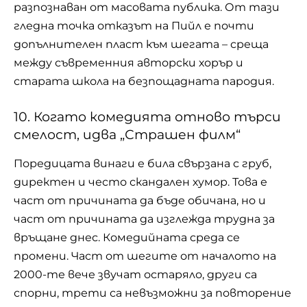
разпознаван от масовата публика. От тази
гледна точка отказът на Пийл е почти
допълнителен пласт към шегата – среща
между съвременния авторски хорър и
старата школа на безпощадната пародия.
10. Когато комедията отново търси
смелост, идва „Страшен филм“
Поредицата винаги е била свързана с груб,
директен и често скандален хумор. Това е
част от причината да бъде обичана, но и
част от причината да изглежда трудна за
връщане днес. Комедийната среда се
промени. Част от шегите от началото на
2000-те вече звучат остаряло, други са
спорни, трети са невъзможни за повторение