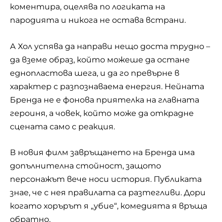
коментира, оцелява по логиката на
пародията и никога не остава встрани.
А Хол успява да направи нещо доста трудно –
да вземе образ, който можеше да остане
еднопластова шега, и да го превърне в
характер с разпознаваема енергия. Нейната
Бренда не е фонова приятелка на главната
героиня, а човек, който може да открадне
сцената само с реакция.
В новия филм завръщането на Бренда има
допълнителна стойност, защото
персонажът вече носи история. Публиката
знае, че с нея правилата са разтегливи. Дори
когато хорърът я „убие“, комедията я връща
обратно.