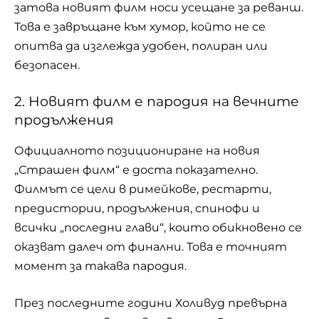
затова новият филм носи усещане за реванш.
Това е завръщане към хумор, който не се
опитва да изглежда удобен, полиран или
безопасен.
2. Новият филм е пародия на вечните
продължения
Официалното позициониране на новия
„Страшен филм“ е доста показателно.
Филмът се цели в римейкове, рестарти,
предистории, продължения, спинофи и
всички „последни глави“, които обикновено се
оказват далеч от финални. Това е точният
момент за такава пародия.
През последните години Холивуд превърна