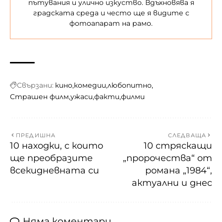
пътувания и улично изкуство. Вдъхновява я
градската среда и често ще я видите с
фотоапарат на рамо.
Свързани:
кино
комедии
любопитно
Страшен филм
ужаси
факти
филми
ПРЕДИШНА
СЛЕДВАЩА
10 находки, с които
10 стряскащи
ще преобразите
„пророчества“ от
всекидневната си
романа „1984“,
актуални и днес
Няма коментари