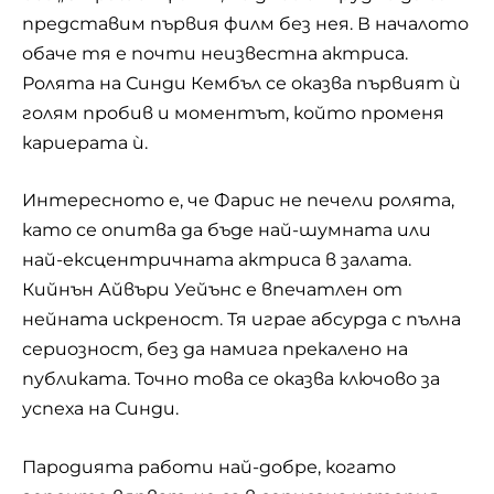
представим първия филм без нея. В началото
обаче тя е почти неизвестна актриса.
Ролята на Синди Кембъл се оказва първият ѝ
голям пробив и моментът, който променя
кариерата ѝ.
Интересното е, че Фарис не печели ролята,
като се опитва да бъде най-шумната или
най-ексцентричната актриса в залата.
Кийнън Айвъри Уейънс е впечатлен от
нейната искреност. Тя играе абсурда с пълна
сериозност, без да намига прекалено на
публиката. Точно това се оказва ключово за
успеха на Синди.
Пародията работи най-добре, когато