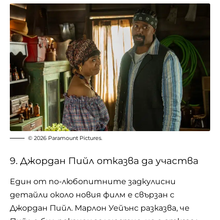
© 2026 Paramount Pictures.
9. Джордан Пийл отказва да участва
Един от по-любопитните задкулисни
детайли около новия филм е свързан с
Джордан Пийл. Марлон Уейънс разказва, че