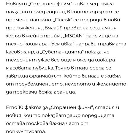
Новият „Страшен филм“ идва след дълга
пауза, но и след години, в които хорърът се
промени напълно. „
Писък
“ се прероди в нови
продължения, „
Бягай!
“ превърна социалния
хорър в мейнстрийм, „
M3GAN
“ даде лице на
техно-кошмара, „
Усмивка
“ направи травмата
касов жанр, а „
Субстанцията
“ показа, че
телесният ужас все още може да шокира
масовата публика. Точно в тази среда се
завръща франчайзът, който винаги е живял
от преувеличението, нелепото и желанието
да прекрачи всяка граница.
Ето 10 факта за „Страшен филм“, стария и
новия, които показват защо поредицата
остава толкова важна част от
попкултурата.