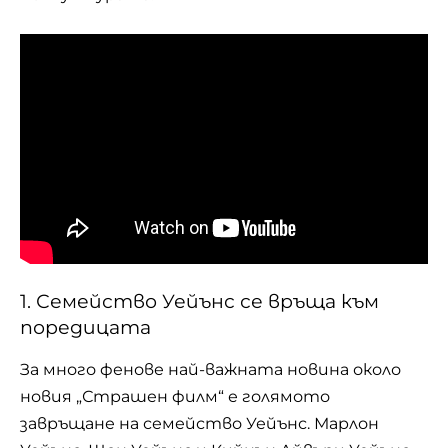
1. Семейство Уейънс се връща към
поредицата
За много фенове най-важната новина около
новия „Страшен филм“ е голямото
завръщане на семейство Уейънс. Марлон