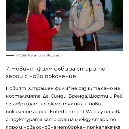
© 2026 Paramount Pictures.
7. Новият филм събира старите
герои с ново поколение
Новият „Страшен филм“ не разчита само на
носталгията. Да, Синди, Бренда, Шорти и Рей
се завръщат, но около тях има и ново
поколение герои. Entertainment Weekly описва
структурата като среща между старото
ядро и нова основна четворка – пряка закачка