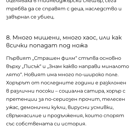
оцеляваха в тийнейджърски слешър, сега
трябва да се справят с деца, наследство и
завърнал се убиец.
8. Много мишени, много хаос, или как
всички попадат под ножа
Първият „Страшен филм“ стъпва основно
върху „Писък“ и „Знам какво направи миналото
лято“. Новият има много по-широко поле.
Хорърът от последните години е разклонен
в различни посоки – социална сатира, хорър с
претенции за по-сериозен прочит, телесен
ужас, демонични кукли, вирусни усмивки,
свръхнасилие и продължения, които спорят
със собствената си история.