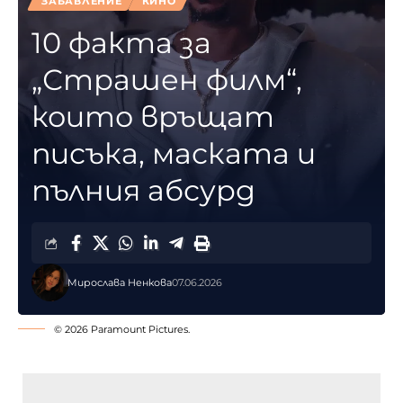
ЗАБАВЛЕНИЕ
КИНО
10 факта за
„Страшен филм“,
които връщат
писъка, маската и
пълния абсурд
Мирослава Ненкова
07.06.2026
© 2026 Paramount Pictures.