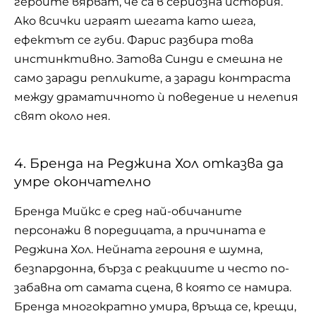
героите вярват, че са в сериозна история.
Ако всички играят шегата като шега,
ефектът се губи. Фарис разбира това
инстинктивно. Затова Синди е смешна не
само заради репликите, а заради контраста
между драматичното ѝ поведение и нелепия
свят около нея.
4. Бренда на Реджина Хол отказва да
умре окончателно
Бренда Мийкс е сред най-обичаните
персонажи в поредицата, а причината е
Реджина Хол. Нейната героиня е шумна,
безпардонна, бърза с реакциите и често по-
забавна от самата сцена, в която се намира.
Бренда многократно умира, връща се, крещи,