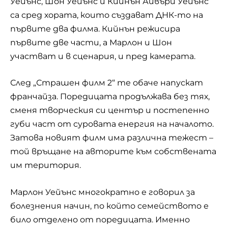
Уейънс, Шон Уейънс и Кийнън Айвъри Уейънс
са сред хората, които създават ДНК-то на
първите два филма. Кийнън режисира
първите две части, а Марлон и Шон
участват и в сценария, и пред камерата.
След „Страшен филм 2“ те обаче напускат
франчайза. Поредицата продължава без тях,
сменя творческия си център и постепенно
губи част от суровата енергия на началото.
Затова новият филм има различна тежест –
той връщане на авторите към собствената
им територия.
Марлон Уейънс многократно е говорил за
болезнения начин, по който семейството е
било отделено от поредицата. Именно