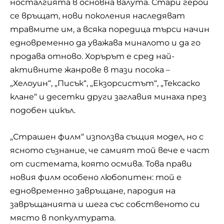
носталгията в основна валута. Стари герои
се връщат, нови поколения наследяват
травмите им, а всяка поредица търси начин
едновременно да уважава миналото и да го
продава отново. Хорърът е сред най-
активните жанрове в тази посока –
„Хелоуин“, „Писък“, „Екзорсистът“, „Тексаско
клане“ и десетки други заглавия минаха през
подобен цикъл.
„Страшен филм“ използва същия модел, но с
ясното съзнание, че самият той вече е част
от системата, която осмива. Това прави
новия филм особено любопитен: той е
едновременно завръщане, пародия на
завръщанията и шега със собственото си
място в попкултурата.