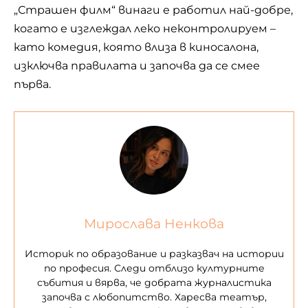
„Страшен филм“ винаги е работил най-добре,
когато е изглеждал леко неконтролируем –
като комедия, която влиза в киносалона,
изключва правилата и започва да се смее
първа.
Мирослава Ненкова
Историк по образование и разказвач на истории
по професия. Следи отблизо културните
събития и вярва, че добрата журналистика
започва с любопитство. Харесва театър,