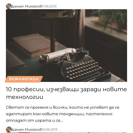
Даниел Михайлов
11.06.2013
БЕЗРАБОТИЦА
10 професии, изчезващи заради новите
технологии
Светът се променя и всички, които не успяват да се
адаптират към новите тенденции, постепенно
отпадат от играта и се…
Даниел Михайлов
10.06.2013