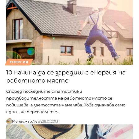
ЕНЕРГИЯ
10 начина да се заредиш с енергия на
работното място
Според последните статистики
производителността на работното място се
повишава, а заетостта намалява. Това означава само
едно – че персоналът е…
Мениджър.News
29.01.2013