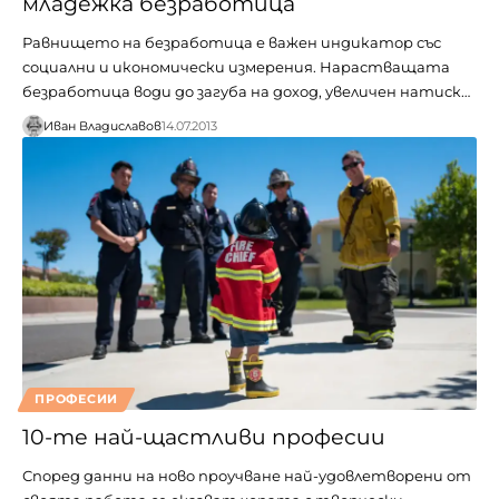
младежка безработица
Равнището на безработица е важен индикатор със
социални и икономически измерения. Нарастващата
безработица води до загуба на доход, увеличен натиск…
Иван Владиславов
14.07.2013
ПРОФЕСИИ
10-те най-щастливи професии
Според данни на ново проучване най-удовлетворени от