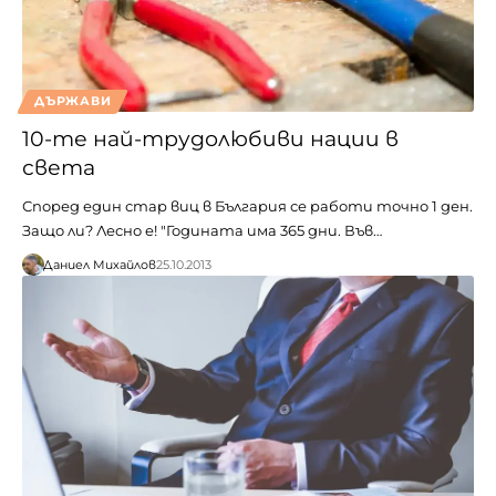
ДЪРЖАВИ
10-те най-трудолюбиви нации в
света
Според един стар виц в България се работи точно 1 ден.
Защо ли? Лесно е! "Годината има 365 дни. Във…
Даниел Михайлов
25.10.2013