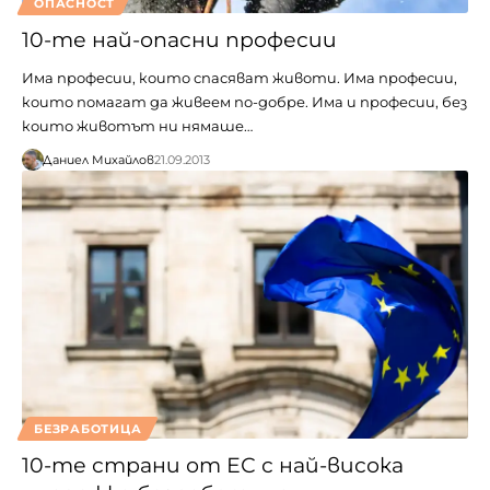
ОПАСНОСТ
10-те най-опасни професии
Има професии, които спасяват животи. Има професии,
които помагат да живеем по-добре. Има и професии, без
които животът ни нямаше…
Даниел Михайлов
21.09.2013
БЕЗРАБОТИЦА
10-те страни от ЕС с най-висока