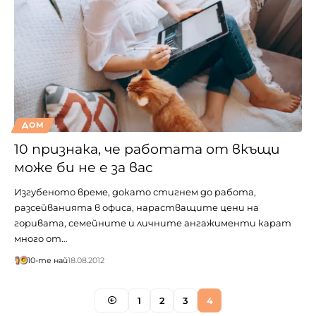
ДОМ
10 признака, че работата от вкъщи
може би не е за вас
Изгубеното време, докато стигнем до работа,
разсейванията в офиса, нарастващите цени на
горивата, семейните и личните ангажименти карат
много от…
10-те най
18.08.2012
1
2
3
4