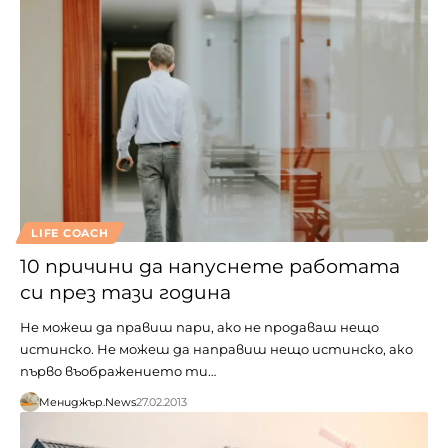
LIFE COACH
10 причини да напуснете работата
си през тази година
Не можеш да правиш пари, ако не продаваш нещо
истинско. Не можеш да направиш нещо истинско, ако
първо въображението ти…
Мениджър.News
27.02.2013