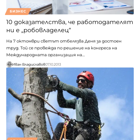
БИЗНЕС
10 доказателства, че работодателят
ни е „робовладелец“
На 7 октомври светът отбелязва Деня за достоен
труд. Той се провежда по решение на конгреса на
Международната организация на…
Иван Владиславов
07.10.2013