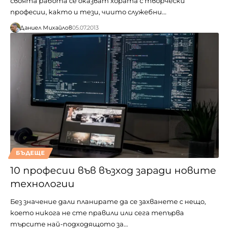
своята работа се оказват хората с творчески
професии, както и тези, чиито служебни…
Даниел Михайлов
05.07.2013
БЪДЕЩЕ
10 професии във възход заради новите
технологии
Без значение дали планирате да се захванете с нещо,
което никога не сте правили или сега тепърва
търсите най-подходящото за…