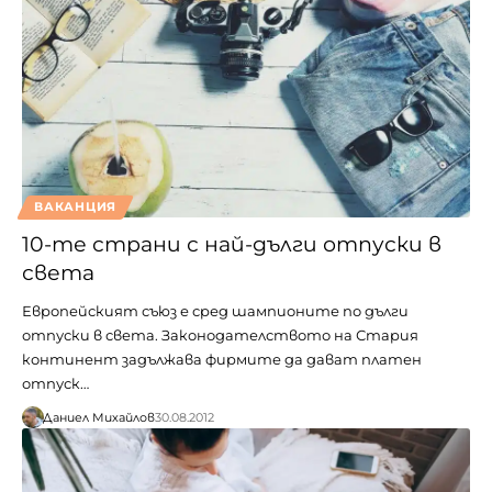
ВАКАНЦИЯ
10-те страни с най-дълги отпуски в
света
Европейският съюз е сред шампионите по дълги
отпуски в света. Законодателството на Стария
континент задължава фирмите да дават платен
отпуск…
Даниел Михайлов
30.08.2012