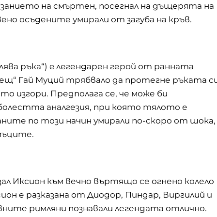
казанието на смъртен, посегнал на дъщерята на
но осъдените умирали от загуба на кръв.
— „лява ръка“) e легендарен герой от ранната
аещ“ Гай Муций трябвало да протегне ръката с
то изгори. Предполага се, че може би
болестта аналгезия, при която тялото е
ните по този начин умирали по-скоро от шока,
мъците.
ал Иксион към вечно въртящо се огнено колело
ион е разказана от Диодор, Пиндар, Виргилий и
вните римляни познавали легендата отлично.