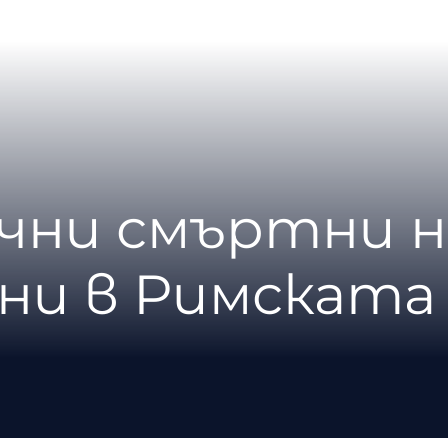
чни смъртни н
ни в Римската