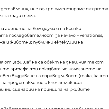
едставления, ние пък документираме смъртта
я на тази тема.
на арените на Колизеума и на всички
а последователност: за начало – venationes,
е и животни; публични екзекуции на
 от „афиша“ не са обект на днешния текст.
ните артефакти показват, че налагането на
свен въздаване на справедливост (така, както
ане на представление с впечатляваща
гични сценарии на принципа на „живите