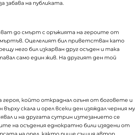
 забава на публиката.
жават до смърт с оръжията на героите от
л мъртъв. Оцелелият бил приветстван като
срещу него бил изкарван друг осъден и така
тавал само един жив. На другият ден той
за героя, който откраднал огъня от боговете и
н върху скала и орел всеки ден изяждал черния му
вявал и на другата сутрин изтезанието се
ите на осъдения еднократно били изядени от
ипсата на орел, както пише същия автор.