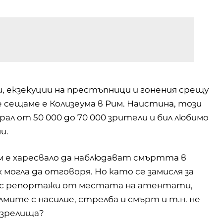
и, екзекуции на престъпници и гонения срещу
е сещаме е
Колизеума
в Рим. Наистина, този
л от 50 000 до 70 000 зрители и бил любимо
и.
им е харесвало да наблюдават смъртта в
могла да отговоря. Но като се замисля за
 с репортажи от местата на атентати,
мите с насилие, стрелба и смърт и т.н. не
 зрелища?