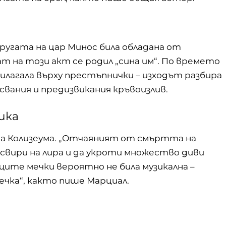
ругата на цар Минос била обладана от
т на този акт се родил „сина им“. По времето
илагала върху престъпнички – изходът разбира
свания и предизвикания кръвоизлив.
ика
на Колизеума. „Отчаяният от смъртта на
 свири на лира и да укроти множество диви
ите мечки вероятно не била музикална –
ечка“, както пише Марциал.