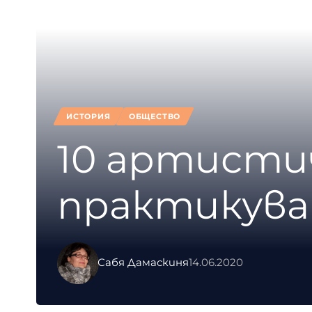
ИСТОРИЯ
ОБЩЕСТВО
10 артисти
практикува
Сабя Дамаскиня
14.06.2020