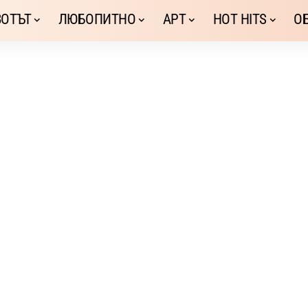
ОТЪТ
ЛЮБОПИТНО
АРТ
HOT HITS
О