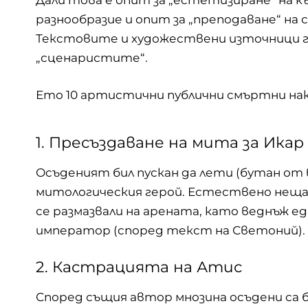
Дали това е опит за „естетизиране“ на к
разнообразие и опит за „преподаване“ на 
Текстовите и художествени източници г
„сценаристите“.
Ето 10 артистични публични смъртни на
1. Пресъздаване на мита за Икар
Осъденият бил пускан да лети (бутан от
митологическия герой. Естествено неща
се размазвали на арената, като веднъж е
император (според текст на Светоний).
2. Кастрацията на Атис
Според същия автор мнозина осъдени са 