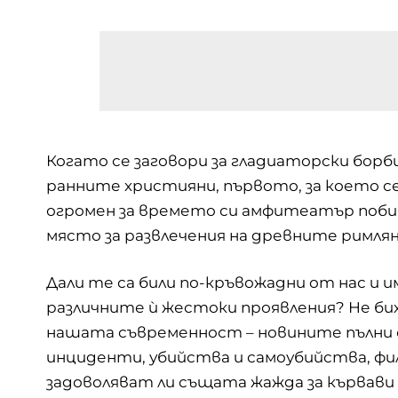
Когато се заговори за гладиаторски борб
ранните християни, първото, за което с
огромен за времето си амфитеатър побира
място за развлечения на древните римлян
Дали те са били по-кръвожадни от нас и 
различните ѝ жестоки проявления? Не бих 
нашата съвременност – новините пълни
инциденти, убийства и самоубийства, фил
задоволяват ли същата жажда за кървави