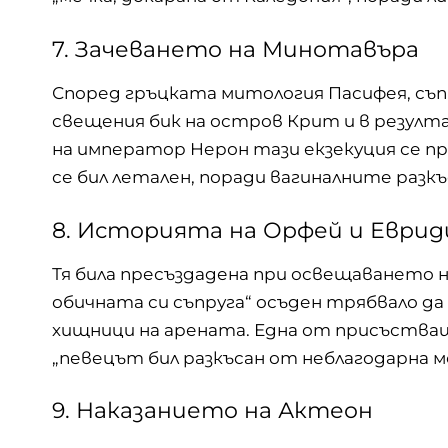
7. Зачеването на Минотавъра
Според гръцката митология Пасифея, съп
свещения бик на остров Крит и в резулта
на император Нерон тази екзекуция се пр
се бил летален, поради вагиналните разкъ
8. Историята на Орфей и Еврид
Тя била пресъздадена при освещаването 
обичната си съпруга“ осъден трябвало да
хищници на арената. Една от присъстващ
„певецът бил разкъсан от неблагодарна м
9. Наказанието на Актеон