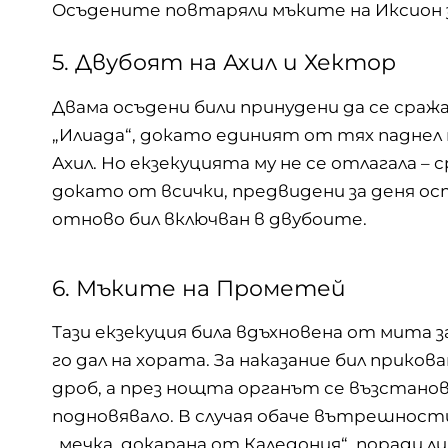
Осъдените повтаряли мъките на Иксион за
5. Двубоят на Ахил и Хектор
Двама осъдени били принудени да се сра
„Илиада“, докато единият от тях падне
Ахил. Но екзекуцията му не се отлагала – 
докато от всички, предвидени за деня ос
отново бил включван в двубоите.
6. Мъките на Прометей
Тази екзекуция била вдъхновена от мита 
го дал на хората. За наказание бил прикова
дроб, а през нощта органът се възстано
подновявало. В случая обаче вътрешност
„мечка, докарана от Каледония“, поради л