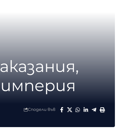
аказания,
 империя
Сподели във