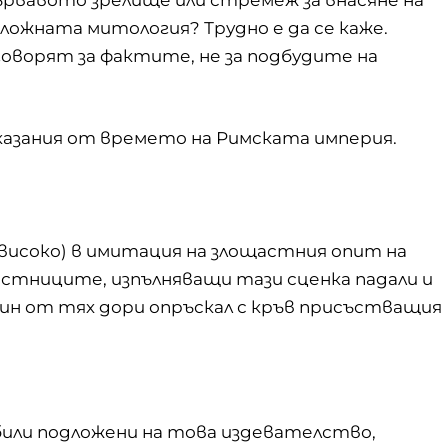
ървавото зрелище или стремеж за внасяне на
сложната митология? Трудно е да се каже.
оворят за фактите, не за подбудите на
казания от времето на Римската империя.
 високо) в имитация на злощастния опит на
стниците, изпълняващи тази сценка падали и
дин от тях дори опръскал с кръв присъстващия
били подложени на това издевателство,