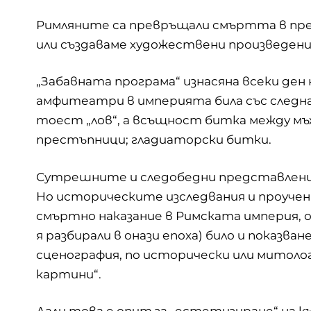
Римляните са превръщали смъртта в пр
или създаваме художествени произведени
„Забавната програма“ изнасяна всеки ден 
амфитеатри в империята била със следнат
тоест „лов“, а всъщност битка между мъж
престъпници; гладиаторски битки.
Сутрешните и следобедни представления
Но историческите изследвания и проуче
смъртно наказание в Римската империя, о
я разбирали в онази епоха) било и показв
сценография, по исторически или митоло
картини“.