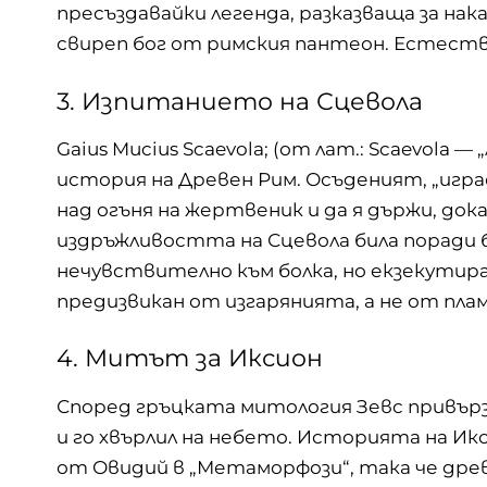
пресъздавайки легенда, разказваща за на
свиреп бог от римския пантеон. Естестве
3. Изпитанието на Сцевола
Gaius Mucius Scaevola; (от лат.: Scaevola 
история на Древен Рим. Осъденият, „игр
над огъня на жертвеник и да я държи, дока
издръжливостта на Сцевола била поради 
нечувствително към болка, но екзекутира
предизвикан от изгарянията, а не от пла
4. Митът за Иксион
Според гръцката митология Зевс привърз
и го хвърлил на небето. Историята на Икс
от Овидий в „Метаморфози“, така че дре