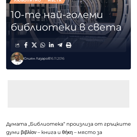
ЛЮБОПИТНО
МЕСТА
10-те най-големи
библиотеки в света
Юлиян Лазаров
16.11.2016
Думата „Библиотека“ произлиза от гръцките
думи βιβλίον – книга и θήκη – място за