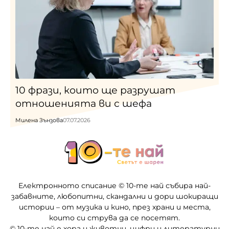
10 фрази, които ще разрушат
отношенията ви с шефа
Милена Зънзова
07.07.2026
Електронното списание © 10-те най събира най-
забавните, любопитни, скандални и дори шокиращи
истории – от музика и кино, през храни и места,
които си струва да се посетят.
© 10-те най е хора и животни, цифри и литературни