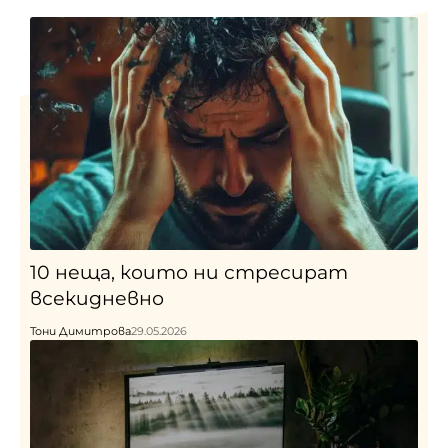
10 неща, които ни стресират
всекидневно
Тони Димитрова
29.05.2026