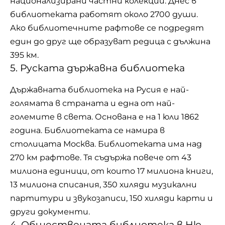
национализирани частни колекции. Днес в
библиотеката работят около 2700 души.
Ако библиотечните рафтове се подредят
един до друг ще образуват редица с дължина
395 км.
5. Руската държавна библиотека
Държавната библиотека на Русия е най-
голямата в страната и една от най-
големите в света. Основана е на 1 юли 1862
година. Библиотеката се намира в
столицата Москва. Библиотеката има над
270 км рафтове. Тя съдържа повече от 43
милиона единици, от които 17 милиона книги,
13 милиона списания, 350 хиляди музикални
партитури и звукозаписи, 150 хиляди карти и
други документи.
4. Обществената библиотека в Ню