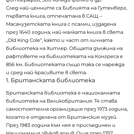
След най-ценните са Библията на Гутенберг,
първата книга, отпечатана в САЩ –
Масачузетската книга с псалми, издадена
през 1640 година, най-малката книга в света
„Old King Cole“, както и част от личната
библиотека на Хитлер. Общата дължина на
рафтовете на библиотеката на Конгреса е
856 км. Библиотеката също така се нарежда
и сред най-красивите в света.
1. Британската библиотека
Британската библиотека е националната
библиотека на Великобритания. Тя става
самостоятелна организация през 1973 година,
когато е отделена от Британския музей.
През 1983 година към нея е присъединен и
Националния звуков архив. Още през 1757