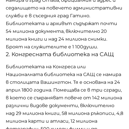
намира в град Отава, официалния ѝ адрес и
седалището на повечето административни
служби е в съседния град Гатино.
Библиотеката и архивът съдържат почти
54 милиона документа, включително 20
милиона книги и над 24 милиона снимки.
Броят на служителите е 1 100души.
2. Конгресната библиотека на САЩ
Библиотеката на Конгреса или
Националната библиотека на САЩ се намира
в столицата Вашингтон. Тя е основана на 24
април 1800 година. Помещава се в три сгради,
в което се съхраняват повече от 142 милиона
различни видове документи, включително
над 29 милиона книги, 58 милиона ръкописи, 4,8
милиона карти и атласи, 12 милиона
фотографии, 500 хиляди филми и др.