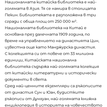
Националната китайска библиотека е най-
голямата в Азия. Тя се намира в столицата
Пекин. Библиотеката е разположена в три
сгради с обща площ от 250 000 м².
Националната библиотека на Китай е
основана през далечната 1909 година, по
време на управлението на династията Цин,
известна още като Манджурска династия.
С колекцията си от повече от 33 милиона
единици, Китайската национална
библиотека съдържа най-голямата колекция
от китайски литературни и исторически
документи в света.
Сред най-ценните екземпляри са ръкописите
от династия Сун и Юан,
будистките
ръкописи от Дунхуан, най-голямата книжна
енциклопедия в историята на човечеството