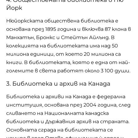
Йорк
Нюйоркската обществена библиотека е
основана през 1895 година и включва 87 клона в
Манхатън, Бронкс и Стейтън Айлънд. В
колекцията на библиотеката има над 50
милиона единици, от което 20 милиона са
книги. В библиотеката, която е една от най-
големите в света работят около 3 100 души.
3. Библиотека и архив на Канада
Библиотека и архиви на Канада е федерална
институция, основана през 2004 година, след
сливането на Националната канадска
библиотека и Държавния архив на страната.
Основната сграда на библиотеката се