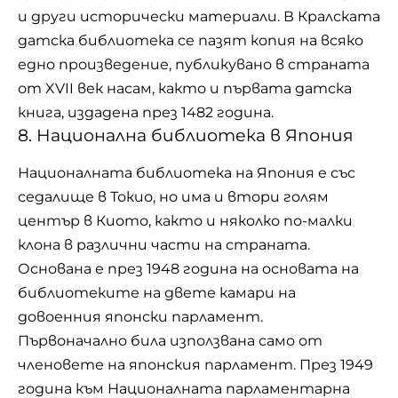
и други исторически материали. В Кралската
датска библиотека се пазят копия на всяко
едно произведение, публикувано в страната
от XVII век насам, както и първата датска
книга, издадена през 1482 година.
8. Национална библиотека в Япония
Националната библиотека на Япония е със
седалище в Токио, но има и втори голям
център в Киото, както и няколко по-малки
клона в различни части на страната.
Основана е през 1948 година на основата на
библиотеките на двете камари на
довоенния японски парламент.
Първоначално била използвана само от
членовете на японския парламент. През 1949
година към Националната парламентарна