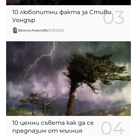
10 любопитни факта за Стиви
Уондър
Весела Ангелова
13.05.2025
10 ценни съвета как да се
предпазим от мълния