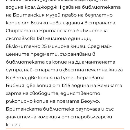
година крал Джордж II дава на библиотеката
на Британския музей право на безплатно
копие от всички нови издания в страната.
Сбирката на Британската библиотека
съставлява 150 милиона единици,
включително 25 милиона книги. Сред най-
ценните предмети, съхранявани в
библиотеката са копие на Диамантената
сутра, най-старата известна печатна книга
в света, две копия на Гутенберговата
Библия, две копия от 1215 година на Великата
харта на свободите, единственото
ръкописно копие на поемата Беоулф.
Британската библиотека разполага и със
значителна колекция от старобългарски
книги.