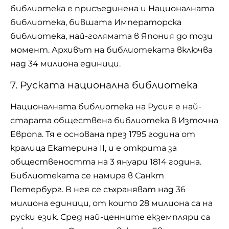
библиотека е присъединена и Националната
библиотека, бившата Императорска
библиотека, най-голямата в Япония до този
момент. Архивът на библиотеката включва
над 34 милиона единици.
7. Руската национална библиотека
Националната библиотека на Русия е най-
старата обществена библиотека в Източна
Европа. Тя е основана през 1795 година от
кралица Екатерина II, и е открита за
обществеността на 3 януари 1814 година.
Библиотеката се намира в Санкт
Петербург. В нея се съхраняват над 36
милиона единици, от които 28 милиона са на
руски език. Сред най-ценните екземпляри са