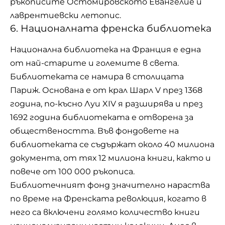
ръкописите Остомировското Евангелие и
лаврентиевски летопис.
6. Националната френска библиотека
Национална библиотека на Франция е една
от най-старите и големите в света.
Библиотеката се намира в столицата
Париж. Основана е от крал Шарл V през 1368
година, по-късно Луи XIV я разширява и през
1692 година библиотеката е отворена за
обществеността. Във фондовете на
библиотеката се съдържат около 40 милиона
документа, от тях 12 милиона книги, както и
повече от 100 000 ръкописа.
Библиотечният фонд значително нараства
по време на Френската революция, когато в
него са включени голямо количество книги