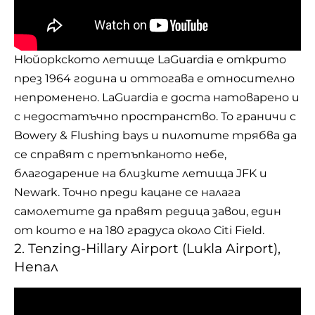
Нюйоркското летище LaGuardia е открито
през 1964 година и оттогава е относително
непроменено. LaGuardia е доста натоварено и
с недостатъчно пространство. То граничи с
Bowery & Flushing bays и пилотите трябва да
се справят с претъпканото небе,
благодарение на близките летища JFK и
Newark. Точно преди кацане се налага
самолетите да правят редица завои, един
от които е на 180 градуса около Citi Field.
2. Tenzing-Hillary Airport (Lukla Airport),
Непал