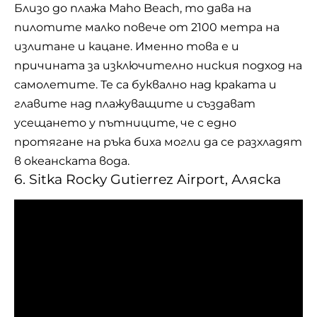
Близо до плажа Maho Beach, то дава на
пилотите малко повече от 2100 метра на
излитане и кацане. Именно това е и
причината за изключително ниския подход на
самолетите. Те са буквално над краката и
главите над плажуващите и създават
усещането у пътниците, че с едно
протягане на ръка биха могли да се разхладят
в океанската вода.
6. Sitka Rocky Gutierrez Airport, Аляска