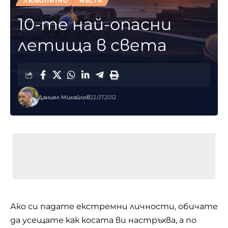
ЛЮБОПИТНО
МЕСТА
10-те най-опасни
летища в света
Даниел Михайлов
22.07.2012
Ако си падате екстремни личности, обичате
да усещате как косата ви настръхва, а по