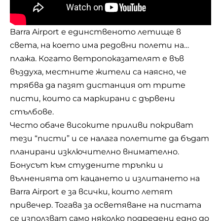
Barra Airport е единственото летище в
света, на което има редовни полети на…
плажа. Когато ветропоказателят е във
въздуха, местните жители са наясно, че
трябва да пазят дистанция от трите
писти, които са маркирани с дървени
стълбове.
Често обаче високите приливи покриват
тези “писти” и се налага полетите да бъдат
планирани изключително внимателно.
Бонусът към студените тръпки и
вълненията от кацането и излитането на
Barra Airport е за всички, които летят
привечер. Тогава за осветяване на пистата
се използват само няколко подредени едно до