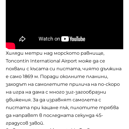
Хиляди метри над морското равнище,
Toncontín International Airport може да се
похвали с късата си пистата, чиято дължина
е само 1869 м. Поради околните планини,
заходът на самолетите прилича на по-скоро
на игра на дама с много зиг-загообразни
движения. За да изравнят самолета с
пистата при кацане пък, пилотите трябва
да направят в последната секунда 45-
градусов завой.