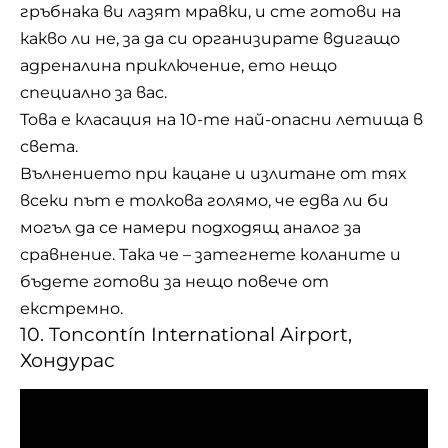
гръбнака ви лазят мравки, и сте готови на
какво ли не, за да си организирате вдигащо
адреналина приключение, ето нещо
специално за вас.
Това е класация на 10-те най-опасни летища в
света.
Вълнението при кацане и излитане от тях
всеки път е толкова голямо, че едва ли би
могъл да се намери подходящ аналог за
сравнение. Така че – затегнете коланите и
бъдете готови за нещо повече от
екстремно.
10. Toncontín International Airport,
Хондурас