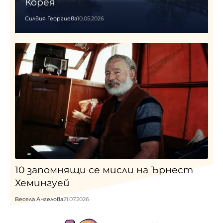
Корея
Силвия Георгиева
10.05.2026
10 запомнящи се мисли на Ърнест
Хемингуей
Весела Ангелова
21.07.2026