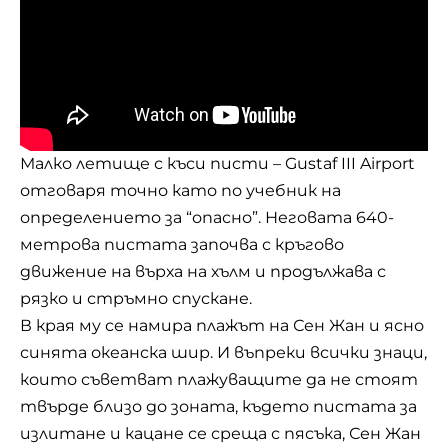
Малко летище с къси писти – Gustaf III Airport
отговаря точно като по учебник на
определението за “опасно”. Неговата 640-
метрова пистата започва с кръгово
движение на върха на хълм и продължава с
рязко и стръмно спускане.
В края му се намира плажът на Сен Жан и ясно
синята океанска шир. И въпреки всички знаци,
които съветват плажуващите да не стоят
твърде близо до зоната, където пистата за
излитане и кацане се среща с пясъка, Сен Жан