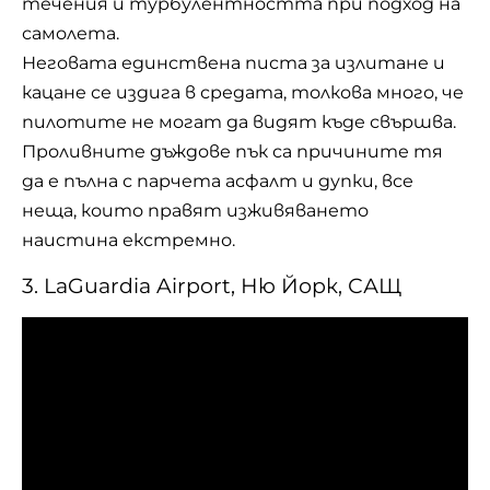
течения и турбулентността при подход на
самолета.
Неговата единствена писта за излитане и
кацане се издига в средата, толкова много, че
пилотите не могат да видят къде свършва.
Проливните дъждове пък са причините тя
да е пълна с парчета асфалт и дупки, все
неща, които правят изживяването
наистина екстремно.
3. LaGuardia Airport, Ню Йорк, САЩ