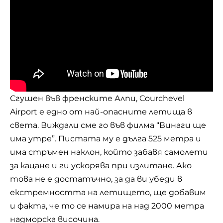
Сгушен във френските Алпи, Courchevel
Airport е едно от най-опасните летища в
света. Виждали сме го във филма “Винаги ще
има утре”. Пистата му е дълга 525 метра и
има стръмен наклон, който забавя самолети
за кацане и ги ускорява при излитане. Ако
това не е достатъчно, за да ви убеди в
екстремността на летището, ще добавим
и факта, че то се намира на над 2000 метра
надморска височина.