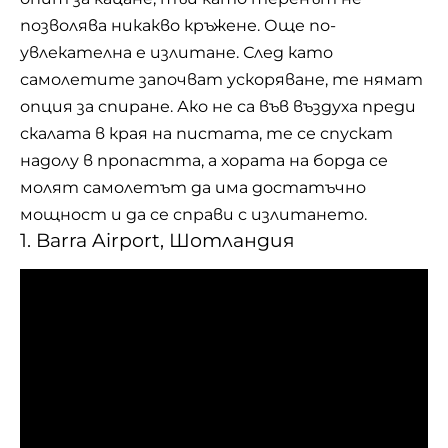
позволява никакво кръжене. Още по-
увлекателна е излитане. След като
самолетите започват ускоряване, те нямат
опция за спиране. Ако не са във въздуха преди
скалата в края на пистата, те се спускат
надолу в пропастта, а хората на борда се
молят самолетът да има достатъчно
мощност и да се справи с излитането.
1. Barra Airport, Шотландия