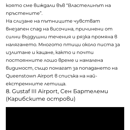
която сме виждали във “Властелинът на
пръстените”.
На слизане на пътниците чувстват
внезапен спад на височина, причинени от
силни въздушни течения и рязка промяна в
налягането. Многото птици около писта за
излитане и кацане, както и почти
постоянните лошо време и намалена
видимост, също помагат за попадането на
Queenstown Airport в списъка на най-
екстремните летища.
8. Gustaf III Airport, Сен Бартелеми
(Карибските острови)