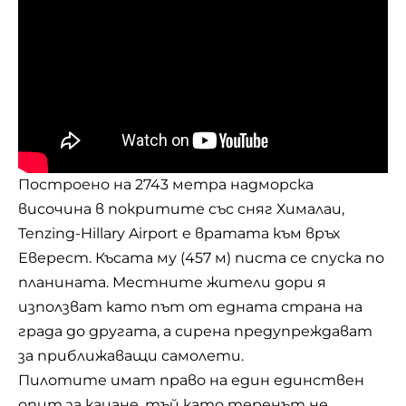
Построено на 2743 метра надморска
височина в покритите със сняг Хималаи,
Tenzing-Hillary Airport е вратата към връх
Еверест. Късата му (457 м) писта се спуска по
планината. Местните жители дори я
използват като път от едната страна на
града до другата, а сирена предупреждават
за приближаващи самолети.
Пилотите имат право на един единствен
опит за кацане, тъй като теренът не