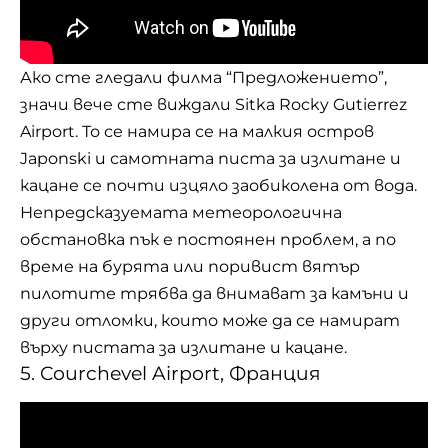
Ако сте гледали филма “Предложението”,
значи вече сте виждали Sitka Rocky Gutierrez
Airport. То се намира се на малкия остров
Japonski и самотната писта за излитане и
кацане се почти изцяло заобиколена от вода.
Непредсказуемата метеорологична
обстановка пък е постоянен проблем, а по
време на бурята или поривист вятър
пилотите трябва да внимават за камъни и
други отломки, които може да се намират
върху пистата за излитане и кацане.
5. Courchevel Airport, Франция