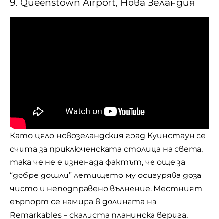
9. Queenstown Airport, Нова Зеландия
Като цяло новозеландския град Куинстаун се
счита за приключенската столица на света,
така че не е изненада фактът, че още за
“добре дошли” летището му осигурява доза
чисто и неподправено вълнение. Местният
еърпорт се намира в долината на
Remarkables – скалиста планинска верига,