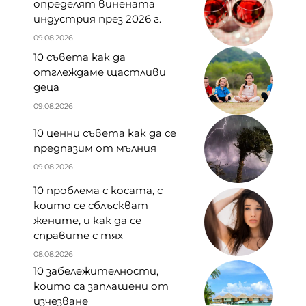
определят винената
индустрия през 2026 г.
09.08.2026
10 съвета как да
отглеждаме щастливи
деца
09.08.2026
10 ценни съвета как да се
предпазим от мълния
09.08.2026
10 проблема с косата, с
които се сблъскват
жените, и как да се
справите с тях
08.08.2026
10 забележителности,
които са заплашени от
изчезване