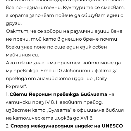
все по-незначителни. Културите се смесват,
а хората започват повече да общуват едни с
други.
Фактът, че се говори на различни езици вече
не пречи, тъй като в днешно време почти
всеки знае поне по още един език освен
майчиния си.
Ако пък не знае, има приятел, който може да
му превежда. Ето и 10 любопитни факта за
превода от английското издание „Daily
Express“.
1.
Свети Йероним превежда Библията
на
латински през IV в. Неговият превод,
известен като „Вулгата“ е официална библия
на католическата църква до XVI в.
2.
Според международния индекс на UNESCO