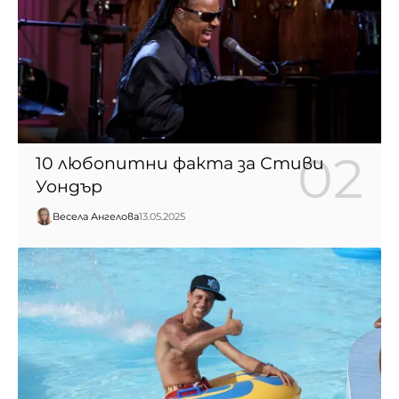
10 любопитни факта за Стиви
Уондър
Весела Ангелова
13.05.2025