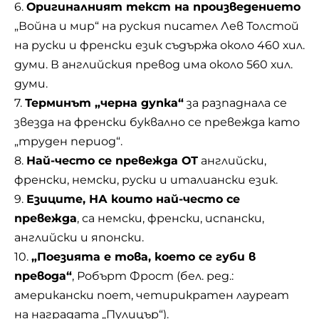
6.
Оригиналният текст на произведението
„Война и мир“ на руския писател Лев Толстой
на руски и френски език съдържа около 460 хил.
думи. В английския превод има около 560 хил.
думи.
7.
Терминът „черна дупка“
за разпаднала се
звезда на френски буквално се превежда като
„труден период“.
8.
Най-често се превежда ОТ
английски,
френски, немски, руски и италиански език.
9.
Езиците, НА които най-често се
превежда
, са немски, френски, испански,
английски и японски.
10.
„Поезията е това, което се губи в
превода“
, Робърт Фрост (бел. ред.:
американски поет, четирикратен лауреат
на наградата „Пулицър“).