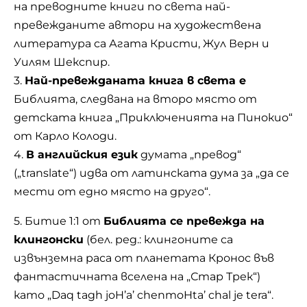
на преводните книги по света най-
превежданите автори на художествена
литература са Агата Кристи, Жул Верн и
Уилям Шекспир.
3.
Най-превежданата книга в света е
Библията, следвана на второ място от
детската книга „Приключенията на Пинокио“
от Карло Колоди.
4.
В английския език
думата „превод“
(„translate“) идва от латинската дума за „да се
мести от едно място на друго“.
5. Битие 1:1 от
Библията се превежда на
клингонски
(бел. ред.: клингоните са
извънземна раса от планетата Кронос във
фантастичната вселена на „Стар Трек“)
като „Daq tagh joH’a’ chenmoHta’ chal je tera“.