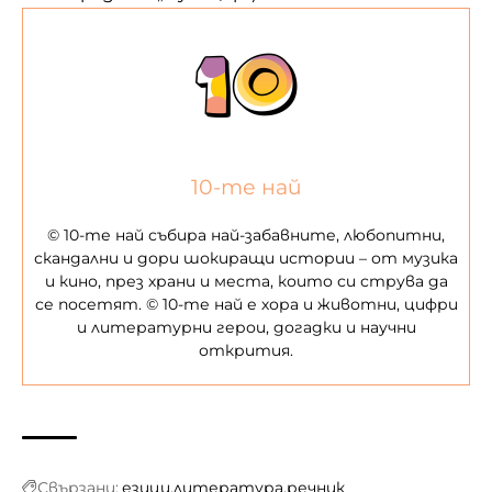
10-те най
© 10-те най събира най-забавните, любопитни,
скандални и дори шокиращи истории – от музика
и кино, през храни и места, които си струва да
се посетят. © 10-те най е хора и животни, цифри
и литературни герои, догадки и научни
открития.
Свързани:
езици
литература
речник