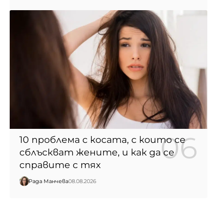
10 проблема с косата, с които се
сблъскват жените, и как да се
справите с тях
Рада Манчева
08.08.2026