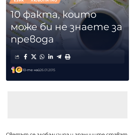
ЕЗИК
ЛЮБОПИТНО
10 факта, които
може би не знаете за
превода
10-те най
26.01.2015
Светът се глобализира и границите стават