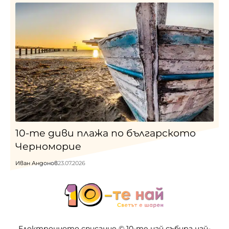
10-те диви плажа по българското
Черноморие
Иван Андонов
23.07.2026
Електронното списание © 10-те най събира най-