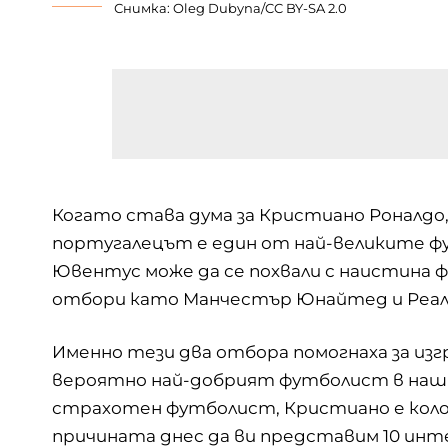
Снимка:
Oleg Dubyna
/
CC BY-SA 2.0
Когато става дума за Кристиано Роналдо,
португалецът е един от най-великите ф
Ювентус може да се похвали с наистина ф
отбори като Манчестър Юнайтед и Реал
Именно тези два отбора помогнаха за изг
вероятно най-добрият футболист в наши 
страхотен футболист, Кристиано е колор
причината днес да ви представим 10 инт