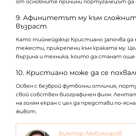
от основните причини португалецът да 
9. Афинитетът му към сложнит
възраст
Като тийнейджър Кристиано започва да т
тежести, прикрепени към краката му. Цел
бързина и техника, които да станат още 
10. Кристиано може да се похвал
Освен с безброй футболни отличия, порту
свой собствен биографичен филм. Лентат
на голям екран с цел да представи по-ясн
живот.
Виктор Любомиров