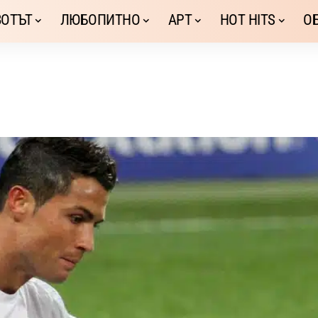
ОТЪТ
ЛЮБОПИТНО
АРТ
HOT HITS
О