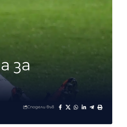
а за
Сподели във