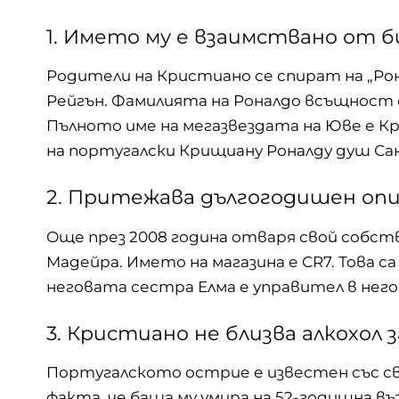
1. Името му е взаимствано от 
Родители на Кристиано се спират на „Ро
Рейгън. Фамилията на Роналдо всъщност 
Пълното име на мегазвездата на Юве е Кр
на португалски Крищиану Роналду душ Са
2. Притежава дългогодишен оп
Още през 2008 година
отваря свой собств
Мадейра. Името на магазина е CR7. Това с
неговата сестра Елма е управител в него
3. Кристиано не близва алкохол 
Португалското острие е известен със своя
факта, че баща му умира на 52-годишна в