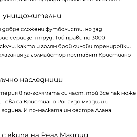
на унищожителни
 добре сложени футболисти, но зад
е сериозен труд. Той прави по 3000
кули, както и голям брой силови тренировки.
алагания за голмайстор
поставят Кристиано
тъчно наследници
терия в по-голямата си част, той все пак може
. Това са Кристиано Роналдо младши и
 година. И по-малката им сестра Алана
о с екипа на Реал Мадрид