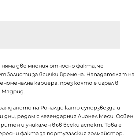
 няма две мнения относно факта, че
утболисти за всички времена. Нападателят на
еноменална кариера, през която е играл в
 Мадрид.
раждането на Роналдо като суперзвезда и
дни, редом с легендарния Лионел Меси. Освен
итен и уникален във всеки аспект. Това е
ересни факта за португалския голмайстор.