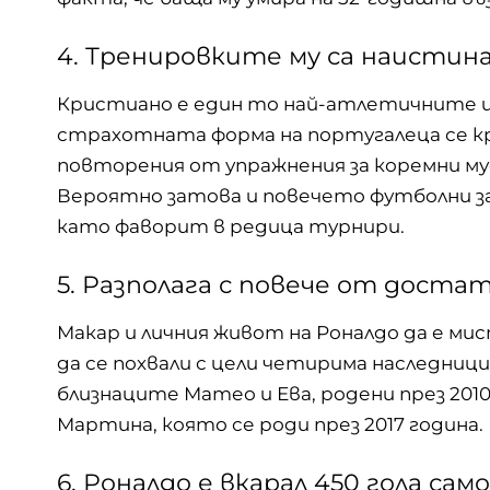
4. Тренировките му са наисти
Кристиано е един то най-атлетичните и
страхотната форма на португалеца се кри
повторения от упражнения за коремни мус
Вероятно затова и повечето
футболни з
като фаворит в редица турнири.
5. Разполага с повече от доста
Макар и личния живот на Роналдо да е мис
да се похвали с цели четирима наследници
близнаците Матео и Ева, родени през 2010
Мартина, която се роди през 2017 година.
6. Роналдо е вкарал 450 гола сам