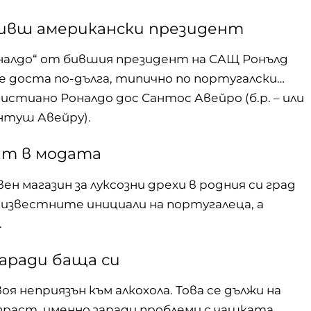
бивш американски президент
налдо“ от бившия президент на САЩ Ронълд
е доста по-дълга, типично по португалски…
истиано Роналдо дос Сантос Авейро (б.р. – или
нтуш Авейру).
ит в модата
ен магазин
за луксозни дрехи в родния си град
а известните инициали на португалеца, а
.
заради баща си
 неприязън към алкохола. Това се дължи на
ъзраст, именно заради проблеми с чашката.