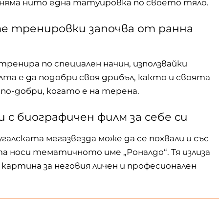
няма нито една татуировка по своето тяло.
е тренировки започва от ранна
ренира по специален начин, използвайки
та е да подобри своя дрибъл, както и своята
по-добри, когато е на терена.
и с биографичен филм за себе си
галската мегазвезда може да се похвали и със
а носи тематичното име „Роналдо“. Тя излиза
а картина за неговия личен и професионален