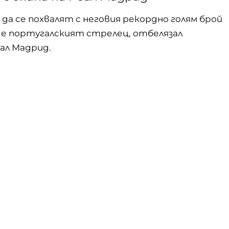
а се похвалят с неговия рекордно голям брой
о е португалският стрелец,
отбелязал
еал Мадрид.