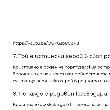
https://youtu.be/OUKGsb8CpF8
7. Той е истински герой в своя р
Кристиано е роден на португалския остр
вероятно се намират най-ревностните п
считан за истински герой в родното си г
8. Роналдо е редовен кръводари
Кристиано обожава да е в помощ на остан