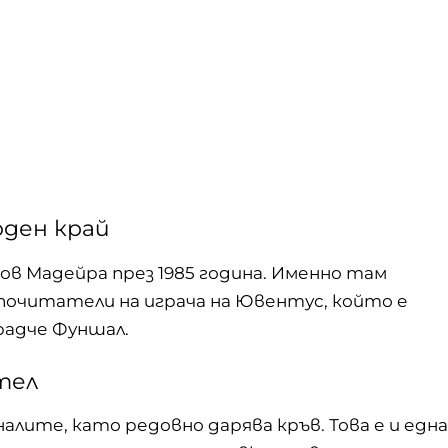
оден край
ов Мадейра през 1985 година. Именно там
очитатели на играча на Ювентус, който е
радче Фуншал.
тел
алите, като редовно дарява кръв. Това е и една