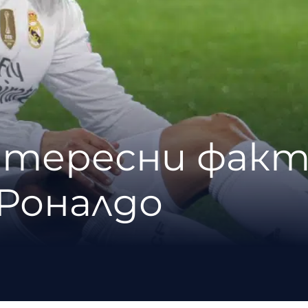
нтересни факт
Роналдо