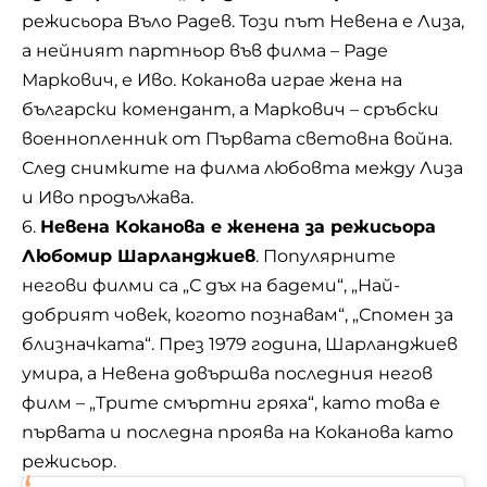
режисьора Въло Радев. Този път Невена е Лиза,
а нейният партньор във филма – Раде
Маркович, е Иво. Коканова играе жена на
български комендант, а Маркович – сръбски
военнопленник от Първата световна война.
След снимките на филма любовта между Лиза
и Иво продължава.
6.
Невена Коканова е женена за режисьора
Любомир Шарланджиев
. Популярните
негови филми са „С дъх на бадеми“, „Най-
добрият човек, когото познавам“, „Спомен за
близначката“. През 1979 година, Шарланджиев
умира, а Невена довършва последния негов
филм – „Трите смъртни гряха“, като това е
първата и последна проява на Коканова като
режисьор.