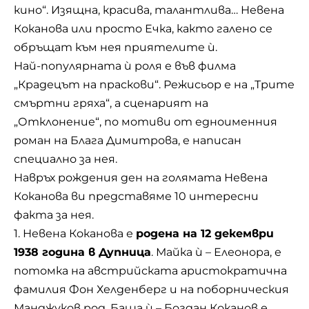
кино“. Изящна, красива, талантлива… Невена
Коканова или просто Ечка, както галено се
обръщат към нея приятелите ѝ.
Най-популярната ѝ роля е във филма
„Крадецът на праскови“. Режисьор е на „Трите
смъртни гряха“, а сценарият на
„Отклонение“, по мотиви от едноименния
роман на Блага Димитрова, е написан
специално за нея.
Навръх рождения ден на голямата Невена
Коканова ви представяме 10 интересни
факта за нея.
1. Невена Коканова е
родена на 12 декември
1938 година в Дупница
. Майка ѝ – Елеонора, е
потомка на австрийската аристократична
фамилия Фон Хелденберг и на поборническия
Манджуков род. Баща ѝ – Богдан Коканов е