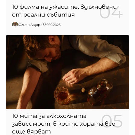
10 филма на ужасите, вдъхновени
от реални събития
Юлиян Лазаров
30.10.2023
10 мита за алкохолната
зависимост, в които хората все
още вярват