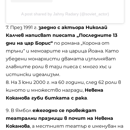
A post shared by Jahny Radary (@soviet_actor)
7. През 1991 г.
заедно с актьора Николай
Калчев написват пиесата „Последните 13
дни на цар Борис“
по романа „Корона от
тръни“ и мемоарите на царица Йоана. Като
убедени монархисти двамата изпълняват
главните роли в тази пиеса с много хъс и
истински идеализъм.
8. На 3 юни 2000 г. на 60 години, след 62 роли в
киното и множество награди,
Невена
Коканова губи битката с рака
.
9. В Ямбол
ежегодно се провеждат
театрални празници в почит на Невена
Коканова
, а местният театър е именуван на