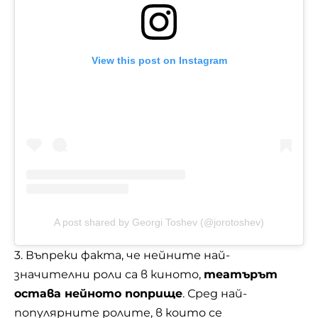
View this post on Instagram
A post shared by Georgi Toshev (@jorotoshev)
3. Въпреки факта, че нейните най-
значителни роли са в киното,
театърът
остава нейното поприще
. Сред най-
популярните ролите, в които се