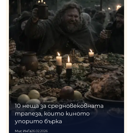
10 неща за средновековната
трапеза, които киното
упорито бърка
Мис ИнГа
26.02.2026