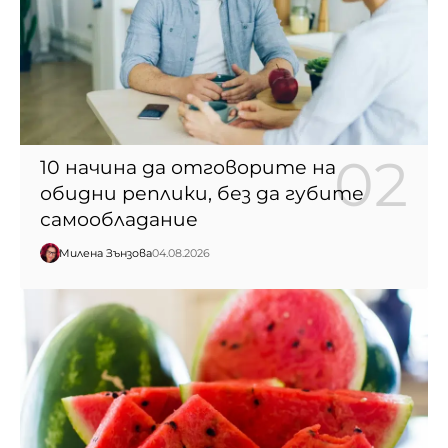
10 начина да отговорите на
обидни реплики, без да губите
самообладание
Милена Зънзова
04.08.2026