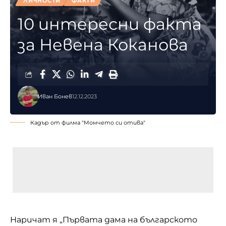
ЛИЧНОСТИ
ФАКТИ
10 интересни факта
за Невена Коканова
Иван Бонев
12.12.2023
Кадър от филма "Момчето си отива"
Наричат я „Първата дама на българското