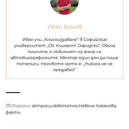
Иван Бонев
Иван учи „Книгоиздаване“ в Софийския
университет „Св. Климент Охридски“. Обича
книгите, а любимият му жанр са
автобиографичните. Мечтае един ден да пише
пътеписи. Неговото мото е: „Никога не се
предавай!“
Свързани:
актриси
любопитно
Невена Коканова
факти