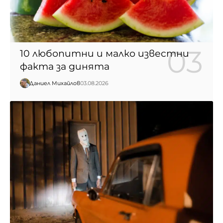
10 любопитни и малко известни
факта за динята
Даниел Михайлов
03.08.2026