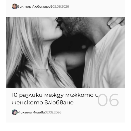
Виктор Любомиров
02.08.2026
10 разлики между мъжкото и
женското влюбване
Микаела Илиева
02.08.2026