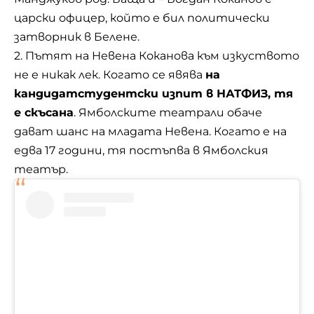
царски офицер, който е бил политически
затворник в Белене.
2. Пътят на Невена Коканова към изкуството
не е никак лек. Когато се явява
на
кандидатстудентски изпит в НАТФИЗ, тя
е скъсана
. Ямболските театрали обаче
дават шанс на младата Невена. Когато е на
едва 17 години, тя постъпва в Ямболския
театър.