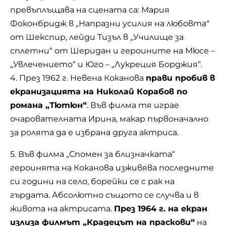
превъплъщава на сцената са: Мария
Фоконбридж в „Напразни усилия на любовта“
от
Шекспир
, лейди Тизъл в „Училище за
сплетни“ от Шеридан и героините на Мюсе –
„Увлечението“ и Юго – „Лукреция Борджия“.
4. През 1962 г. Невена Коканова
прави пробив в
екранизацията на Николай Корабов по
романа „Тютюн“
. Във филма тя играе
очарователната Ирина, макар първоначално
за ролята да е избрана друга актриса.
5. Във филма „Спомен за близначката“
героинята на Коканова изживява последните
си години на село, борейки се с рак на
гърдата. Абсолютно същото се случва и в
живота на актрисата.
През 1964 г. на екран
излиза филмът „Крадецът на праскови“
на