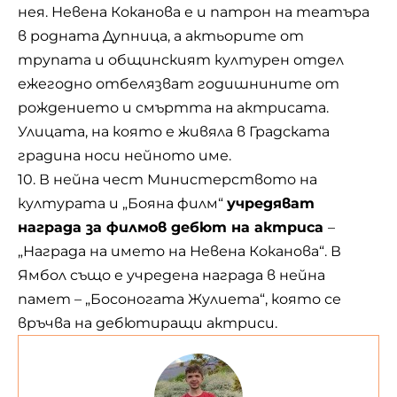
нея. Невена Коканова е и патрон на театъра
в родната
Дупница
, а актьорите от
трупата и общинският културен отдел
ежегодно отбелязват годишнините от
рождението и смъртта на актрисата.
Улицата, на която е живяла в Градската
градина носи нейното име.
10. В нейна чест Министерството на
културата и „Бояна филм“
учредяват
награда за филмов дебют на актриса
–
„Награда на името на Невена Коканова“. В
Ямбол също е учредена награда в нейна
памет – „Босоногата Жулиета“, която се
връчва на дебютиращи актриси.