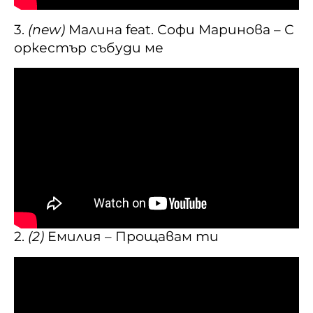
3.
(new)
Малина feat. Софи Маринова – С
оркестър събуди ме
2.
(2)
Емилия – Прощавам ти