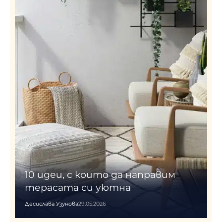
10 идеи, с които да направим
терасата си уютна
Десислава Узунова
29.05.2026