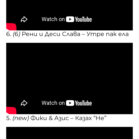
6.
(6)
Рени и Деси Слава – Утре пак ела
5.
(new)
Фики & Азис – Казах “Не”