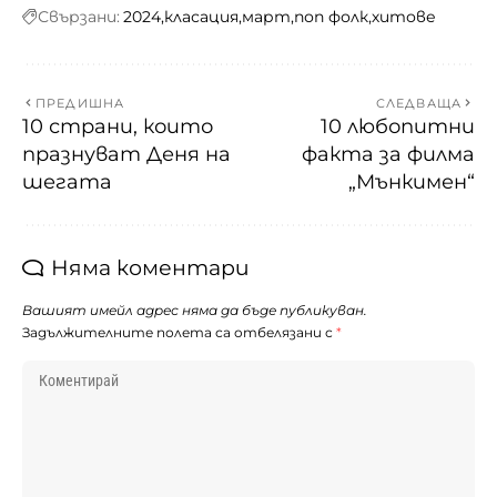
Свързани:
2024
класация
март
поп фолк
хитове
ПРЕДИШНА
СЛЕДВАЩА
10 страни, които
10 любопитни
празнуват Деня на
факта за филма
шегата
„Мънкимен“
Няма коментари
Вашият имейл адрес няма да бъде публикуван.
Задължителните полета са отбелязани с
*