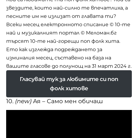
звездите, които най-силно те впечатлиха, а
песните им не излизат от главата ти?
Всеки месец електронното списание
© 10-те
най
и музикалният портал © Меломан.бг
търсят 10-те най-горещи поп фолк хита.
Ето как изглежда подреждането за
изминалия месец, съставено на база на
вашите гласове до полунощ на 31 март 2024 г.
Гласувай тук за любимите си поп
фолк хитове
10.
(new)
Ая – Само мен обичаш