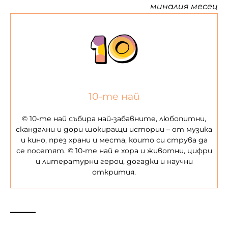
миналия месец
10-те най
© 10-те най събира най-забавните, любопитни,
скандални и дори шокиращи истории – от музика
и кино, през храни и места, които си струва да
се посетят. © 10-те най е хора и животни, цифри
и литературни герои, догадки и научни
открития.