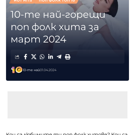
HOT HITS
ПОП ФОЛК ТОП 10
10-те най-горещи
поп фолк хита за
март 2024
10-те най
01.04.2024
Кои са любимите ти поп фолк хитове? Кои са