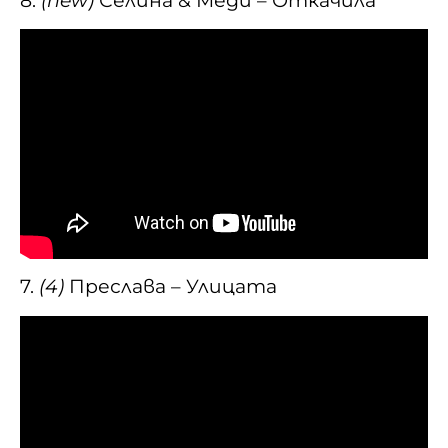
8.
(new)
Селина & Меди – Откачила
7.
(4)
Преслава – Улицата