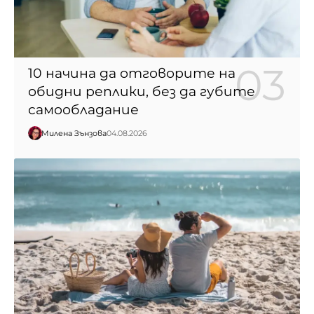
10 начина да отговорите на
обидни реплики, без да губите
самообладание
Милена Зънзова
04.08.2026