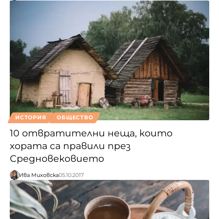
ИСТОРИЯ
ОБЩЕСТВО
10 отвратителни неща, които
хората са правили през
Средновековието
Ива Миховска
05.10.2017