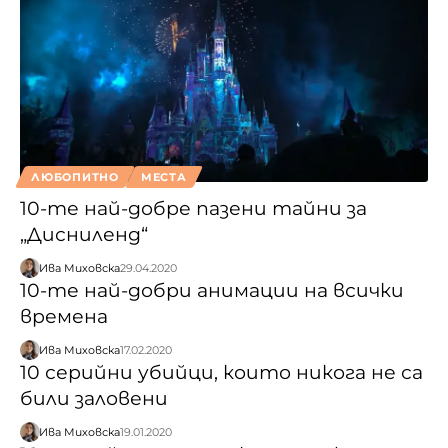
ЛЮБОПИТНО
МЕСТА
10-те най-добре пазени тайни за
„Дисниленд“
Ива Миховска
29.04.2020
10-те най-добри анимации на всички
времена
Ива Миховска
17.02.2020
10 серийни убийци, които никога не са
били заловени
Ива Миховска
19.01.2020