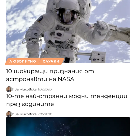
ЛЮБОПИТНО
СЛУЧКИ
10 шокиращи признания от
астронавти на NASA
Ива Миховска
11.07.2020
10-те най-странни модни тенденции
през годините
Ива Миховска
17.05.2020