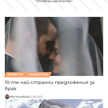
"Отявлен мечтател".
ЖИВОТЪТ
СЕМЕЙСТВО
10-те най-странни предложения за
брак
Ива Миховска
02.08.2020