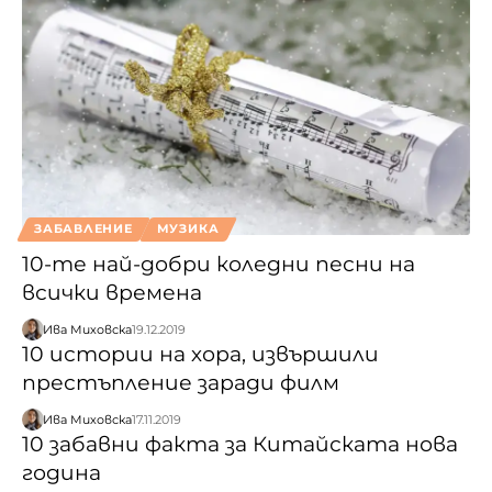
ЗАБАВЛЕНИЕ
МУЗИКА
10-те най-добри коледни песни на
всички времена
Ива Миховска
19.12.2019
10 истории на хора, извършили
престъпление заради филм
Ива Миховска
17.11.2019
10 забавни факта за Китайската нова
година