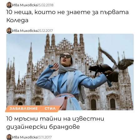
Ива Миховска
15.02.2018
10 неща, които не знаете за първата
Коледа
Ива Миховска
25.12.2017
ЗАБАВЛЕНИЕ
СТИЛ
10 мръсни тайни на известни
дизайнерски брандове
Ива Миховска
13.11.2017