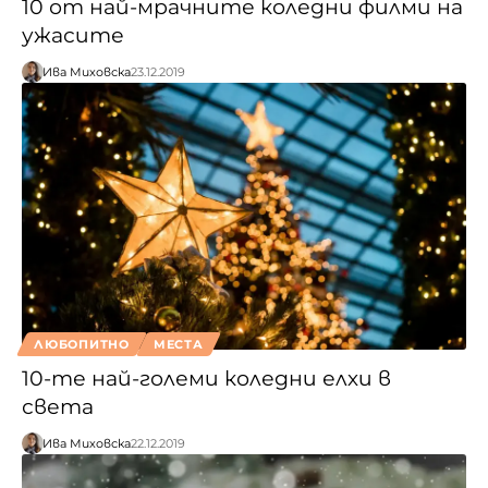
10 от най-мрачните коледни филми на
ужасите
Ива Миховска
23.12.2019
ЛЮБОПИТНО
МЕСТА
10-те най-големи коледни елхи в
света
Ива Миховска
22.12.2019