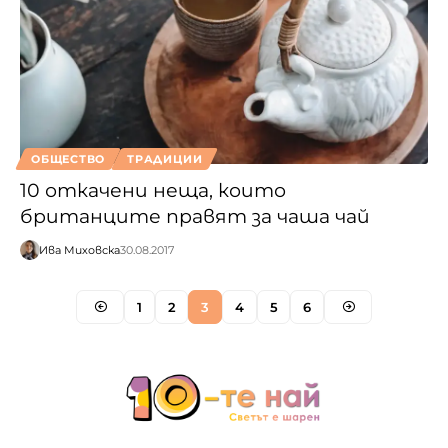
ОБЩЕСТВО
ТРАДИЦИИ
10 откачени неща, които
британците правят за чаша чай
Ива Миховска
30.08.2017
1
2
3
4
5
6