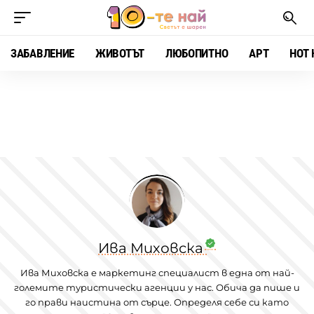
ЗАБАВЛЕНИЕ
ЖИВОТЪТ
ЛЮБОПИТНО
АРТ
HOT 
Ива Миховска
Ива Миховска е маркетинг специалист в една от най-
големите туристически агенции у нас. Обича да пише и
го прави наистина от сърце. Определя себе си като