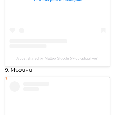
A post shared by Matteo Stucchi (@idolcidigulliver)
9. Мъфини