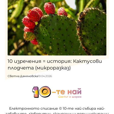
10 изречения = история: Кактусови
плодчета (микроразказ)
Светла Дамяновска
19.04.2026
Електронното списание © 10-те най събира най-
забавните, любопитни, скандални и дори шокиращи