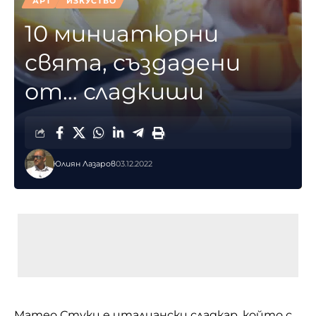
АРТ
ИЗКУСТВО
10 миниатюрни
свята, създадени
от… сладкиши
Юлиян Лазаров
03.12.2022
Матео Стуки е италиански сладкар, който с