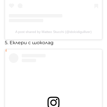
A post shared by Matteo Stucchi (@idolcidigulliver)
5. Еклери с шоколад