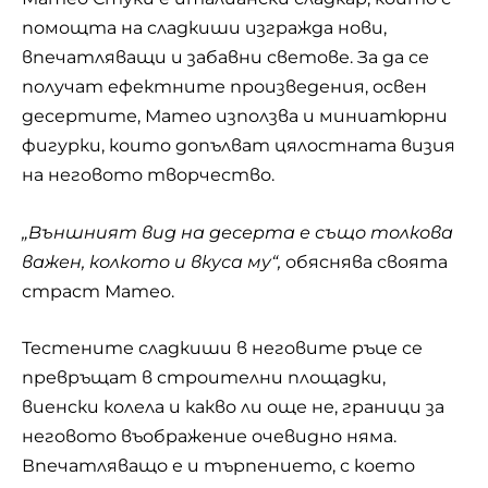
помощта на сладкиши изгражда нови,
впечатляващи и забавни светове. За да се
получат ефектните произведения, освен
десертите, Матео използва и миниатюрни
фигурки, които допълват цялостната визия
на неговото творчество.
„Външният вид на десерта е също толкова
важен, колкото и вкуса му“,
обяснява своята
страст Матео.
Тестените сладкиши в неговите ръце се
превръщат в строителни площадки,
виенски колела и какво ли още не, граници за
неговото въображение очевидно няма.
Впечатляващо
е и търпението, с което