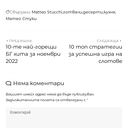
Свързани:
Matteo Stucchi
готвачи
десерти
кухня
Матео Стуки
ПРЕДИШНА
СЛЕДВАЩА
10-те най-горещи
10 топ стратегии
БГ хита за ноември
за успешна игра на
2022
слотове
Няма коментари
Вашият имейл адрес няма да бъде публикуван.
Задължителните полета са отбелязани с
*