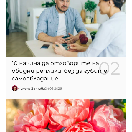
10 начина да отговорите на
обидни реплики, без да губите
самообладание
Милена Зънзова
04.08.2026