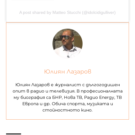
A post shared by Matteo Stucchi (@idolcidigulliver)
Юлиян Лазаров
Юлиян Лазаров е журналист с дългогодишен
опит в радио и телевизия. В професионалната
му биография са БНР, Нова ТВ, Радио Energy, ТВ
Европа и др. Обича спорта, музиката и
стойностното кино.