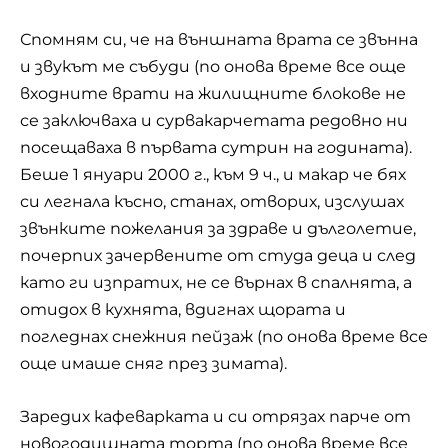
Спомням си, че на външната врата се звънна
и звукът ме събуди (по онова време все още
входните врати на жилищните блокове не
се заключваха и сурвакарчетата редовно ни
посещаваха в първата сутрин на годината).
Беше 1 януари 2000 г., към 9 ч., и макар че бях
си легнала късно, станах, отворих, изслушах
звънките пожелания за здраве и дълголетие,
почерпих зачервените от студа деца и след
като ги изпратих, не се върнах в спалнята, а
отидох в кухнята, вдигнах щората и
погледнах снежния пейзаж (по онова време все
още имаше
сняг през зимата
).
Заредих кафеварката и си отрязах парче от
новогодишната торта (по онова време все