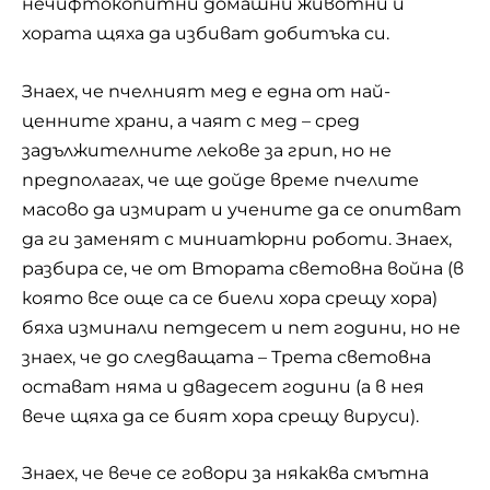
нечифтокопитни домашни животни и
хората щяха да избиват добитъка си.
Знаех, че пчелният мед е една от най-
ценните храни, а чаят с мед – сред
задължителните лекове за грип, но не
предполагах, че ще дойде време
пчелите
масово да измират и учените да се опитват
да ги заменят с миниатюрни роботи. Знаех,
разбира се, че от Втората световна война (в
която все още са се биели хора срещу хора)
бяха изминали петдесет и пет години, но не
знаех, че до следващата – Трета световна
остават няма и двадесет години (а в нея
вече щяха да се бият хора срещу вируси).
Знаех, че вече се говори за някаква смътна