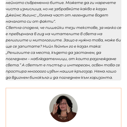
нейното съвременно битие. Можете да ги наречете
чиста измислица, но не забравяйте какво е казал
Джеймс Хъгинс: „Голяма част от легендите водят
началото си от факти“.
Светла споделя, че пишейки тези текстове, за малко се
е превърнала в гид на читателите в света на
религиите и митологиите. Защо е нужно това, може би
ще се запитате? Нийл Геймън го е казал така:
„Религиите са места, където да застанем, да
погледнем – наблюдателници, от които разглеждаме
света.” А светът е пъстър и интересен, освен това се
простира мноооого извън нашия кръгозор. Няма лошо
да вдигнем бинокъла и да погледнем към хоризонта.