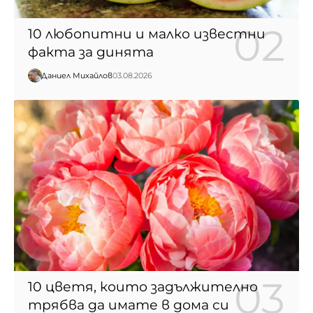
10 любопитни и малко известни
факта за динята
Даниел Михайлов
03.08.2026
10 цветя, които задължително
трябва да имате в дома си