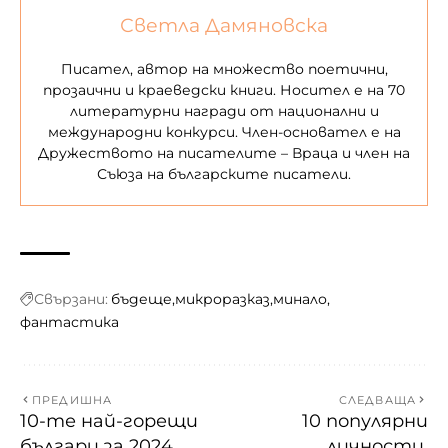
Светла Дамяновска
Писател, а
втор на множество поетични,
прозаични и краеведски книги. Носител е на 70
литературни награди от национални и
международни конкурси. Член-основател е на
Дружеството на писателите – Враца и член на
Съюза на българските писатели.
Свързани:
бъдеще
микроразказ
минало
фантастика
ПРЕДИШНА
СЛЕДВАЩА
10-те най-горещи
10 популярни
българи за 2024
личности,