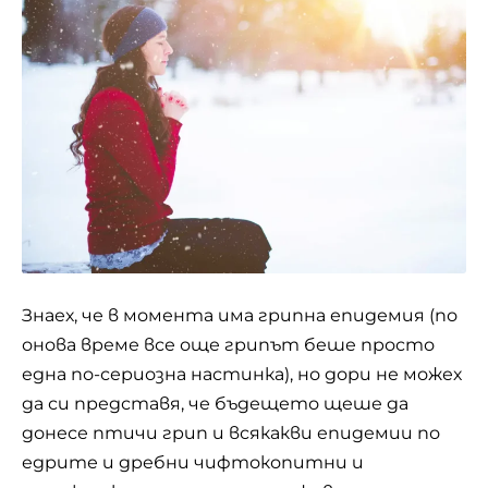
Знаех, че в момента има грипна епидемия (по
онова време все още грипът беше просто
една по-сериозна настинка), но дори не можех
да си представя, че бъдещето щеше да
донесе птичи грип и всякакви епидемии по
едрите и дребни чифтокопитни и