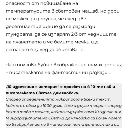
опасност от повишаване на
температурите в световен мащаб, но дори
не можех да допусна, че след две
десетилетия щеше да се размрази
тундрата, да се изпарят 2/3 от ледниците
на планетата и че белите мечки ще
останат без лед за обитаване…
Чак толкова буйно въображение нямах дори аз
– писателката на фантастични разкази…
„10 изречения = история“ e проект на © 10-те най и
писателката Светла Дамяновска.
Според определенията микропроза е всеки текст,
който е с обем до 1000 думи. Има и друга теория, според
която това е текст, който съдържа само 10 изречения.
Микроразказите на Светла Дамяновска са волен полет
на въображението в митологичната фантастика и…