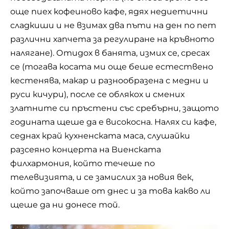
още пиех кофеиново кафе, ядях недиетични
сладкиши и не взимах два пъти на ден по пет
различни хапчета за регулиране на кръвното
налягане). Отидох в банята, измих се, сресах
се (тогава косата ми още беше естествено
кестенява, макар и разнообразена с медни и
руси кичури), после се облякох и смених
златните си пръстени със сребърни, защото
годината щеше да е високосна. Налях си кафе,
седнах край кухненската маса, слушайки
разсеяно концерта на Виенската
филхармония, който течеше по
телевизията, и се замислих за новия век,
който започваше от днес и за това какво ли
щеше да ни донесе той.