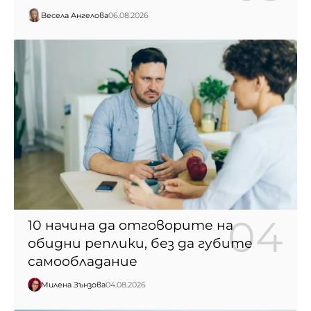
Весела Ангелова
06.08.2026
10 начина да отговорите на
обидни реплики, без да губите
самообладание
Милена Зънзова
04.08.2026