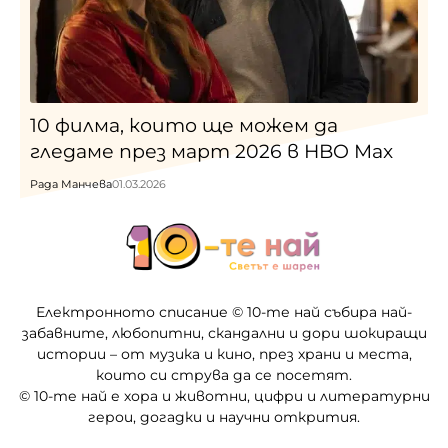
10 филма, които ще можем да
гледаме през март 2026 в HBO Max
Рада Манчева
01.03.2026
Електронното списание © 10-те най събира най-
забавните, любопитни, скандални и дори шокиращи
истории – от музика и кино, през храни и места,
които си струва да се посетят.
© 10-те най е хора и животни, цифри и литературни
герои, догадки и научни открития.