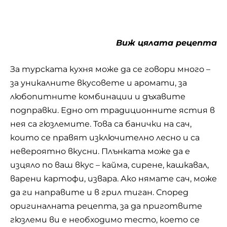
които се правят изключително лесно и са
невероятно вкусни. Плънката може да е
изцяло по ваш вкус – кайма, сирене, кашкавал,
варени картофи, извара. Ако нямате сач, може
да ги направите и в грил тиган. Според
оригиналната рецепта, за да приготвите
гюзлеми ви е необходимо тесто, което се
разточва на тънки кори. В тях се слага
плънката и готовите банички се изпичат
от двете страни за няколко минути.
Рецептата, която ви предлагаме тук обаче е
в пъти по-лесна, а превъзходния резултат ще
е готов за сервиране буквално за минути.
4. Торта с пандишпанов блат и
сметанов мус от Радка Стоянова