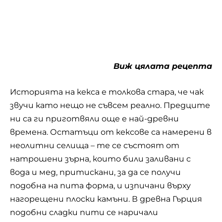
Виж цялата рецепта
Историята на кекса е толкова стара, че чак
звучи като нещо не съвсем реално. Предците
ни са ги приготвяли още е най-древни
времена. Остатъци от кексове са намерени в
неолитни селища – те се състоят от
натрошени зърна, които били заливани с
вода и мед, притискани, за да се получи
подобна на пита форма, и изпичани върху
нагорещени плоски камъни. В древна Гърция
подобни сладки пити се наричали
„плакус“(„плосък“). Римляните пък приготвяли
друг вид плосък кекс, които се наричал
„сатура“ – той се състоял от пшеничено
брашно и зехтин и бил много по-вкусен и
засищащ. Със сирене се приготвяли два вида