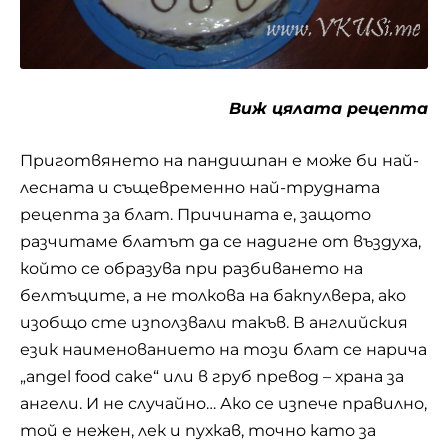
който се образува при разбиването на
белтъците, а не толкова на бакпулвера, ако
изобщо сте използвали такъв. В английския
език наименованието на този блат се нарича
„angel food cake“ или в груб превод – храна за
ангели. И не случайно… Ако се изпече правилно,
той е нежен, лек и пухкав, точно като за
ангелска трапеза. Пандишпановия блат се
употребява широко в сладкарството. Той
служи за основа на много торти, кексове и
сладкиши. Блат от пандишпаново тесто
може да се приготви предварително и да се
замрази за период до 3 месеца.
5. Лесна бисквитена торта с шоколад
от Вихра Георгиева