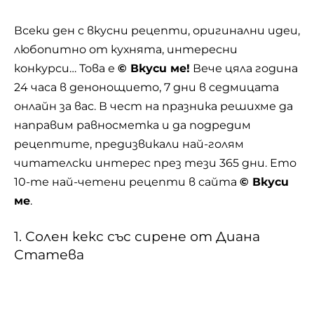
Всеки ден с вкусни рецепти, оригинални идеи,
любопитно от кухнята, интересни
конкурси… Това е
© Вкуси ме!
Вече цяла година
24 часа в денонощието, 7 дни в седмицата
онлайн
за вас. В чест на празника решихме да
направим равносметка и да подредим
рецептите, предизвикали най-голям
читателски интерес през тези 365 дни. Ето
10-те най-четени рецепти в сайта
© Вкуси
ме
.
1. Солен кекс със сирене от Диана
Статева