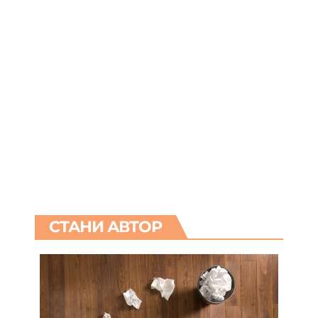
ПОСЛЕДВАЙ НИ
Facebook
Like
X
Follow
Instagram
Follow
Threads
Follow