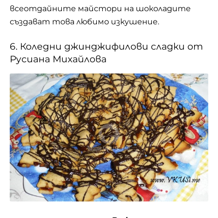
Виж цялата рецепта
Още старите гърци и римляни са прилагали
джинджифила като подправка и лекарство.
Джинджифилът е коренище, което се добива
от тропическо растение. Корените му са
плоски, белезникави, със силен и приятен
аромат и лют вкус. Съдържат смоли,
полизахариди, флавоноиди, етерично масло
зингиберон и др. На зингиберона се дължи
парливият (лют) вкус на джинджифила.
Коренището на джинджифила и етеричното
масло стимулират стомашните жлези,
действат противомикробно и служат като