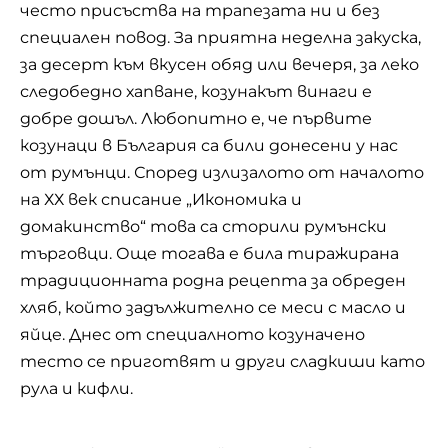
Виж цялата рецепта
Един от най-популярните, бързи и не много
сложни за приготвяне в домашни условия
сладкиши носи женственото име „Агнеса“.