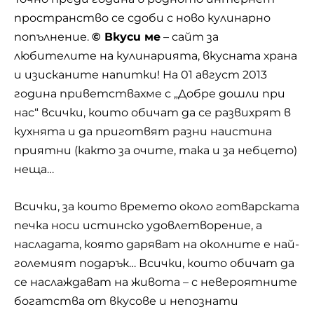
пространство се сдоби с ново кулинарно
попълнение.
© Вкуси ме
– сайт за
любителите на кулинарията, вкусната храна
и изисканите напитки! На 01 август 2013
година приветствахме с „Добре дошли при
нас“ всички, които обичат да се развихрят в
кухнята и да приготвят разни наистина
приятни (както за очите, така и за небцето)
неща…
Всички, за които времето около готварската
печка носи истинско удовлетворение, а
насладата, която даряват на околните е най-
големият подарък… Всички, които обичат да
се наслаждават на живота – с невероятните
богатства от вкусове и непознати