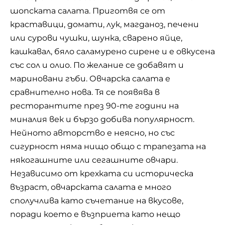
След 5
© След 5 е твоето място за всичко, което
обичаш! Кино, музика, пътешествия, хоби,
забавление, вкусна храна… Вдъхновение, което
превръща свободното време в незабравимо
преживяване! Защото истинският живот
започва © След 5!
www.SLED5.bg