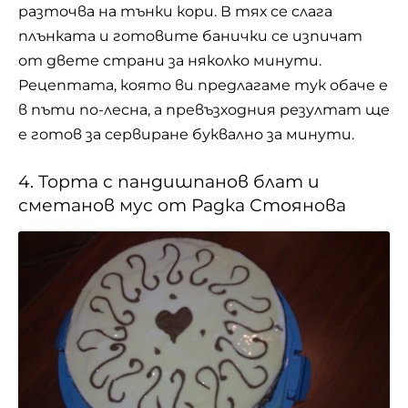
Виж цялата рецепта
Приготвянето на пандишпан е може би най-
лесната и същевременно най-трудната
рецепта за блат. Причината е, защото
разчитаме блатът да се надигне от въздуха,