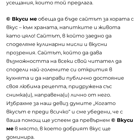
усещания, които той предлага.
© Вкуси ме
обеща да бъде сайтът за хората с
вкус – към храната, напитките и живота
като цяло! Сайтът, в който заедно да
споделяме кулинарни мисли и вкусни
прозрения. Сайтът, който да дава
възможността на всеки свой читател да
сподели най-големите си открития в
кухнята и да направи публично достояние
своя любима рецепта, придружена със
снимка(и), направена(и) лично от него.
Избрахме за наш девиз думите „Когато
вкусът е преди всичко“ и сме убедени, че с
ваша помощ ще успеем да превърнем
© Вкуси
ме
в място, в което добрият вкус ще
доминира.