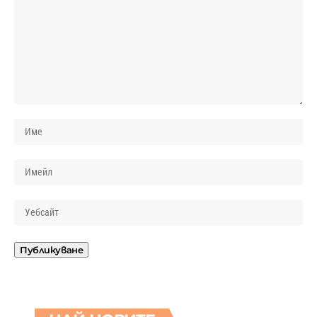
10 проблема с косата, с
които се сблъскват
жените, и как да се
справите с тях
08.08.2026
10 забележителности,
които са заплашени от
изчезване
08.08.2026
10 полезни съвета за
компактно опакован багаж
при самолетен полет
08.08.2026
10 признака, че връзката ви
е токсична
07.08.2026
10 неща, които можем да