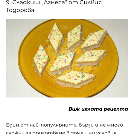
Това прекрасно сладко изкушение има
многогодишна история и се радва на
световна популярност. Сладкишът е
кръстен на Света Агнеса, родена в Рим през
III в. Съвсем млада Агнеса, взема решение да
посвети изцяло живота си на Бога. Когато
навършва дванадесет години, започва
поредното преследване на християните,
организирано от римските власти.
Изправена пред съда по несправедливи
обвинения, тя е подложена на мъчения и
унижения заради вярата си, но е опазена от
всичко по чуден начин. Накрая е посечена с
меч. Знак на Света Агнеса е агнето – символ
на чистота и жертва.
10. Класическа овчарска салата