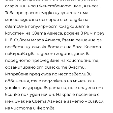
Виж цялата рецепта
Овчарската салата е ястие, характерно за
България. Тя е обогатена модификация на
шопската салата. Приготвя се от