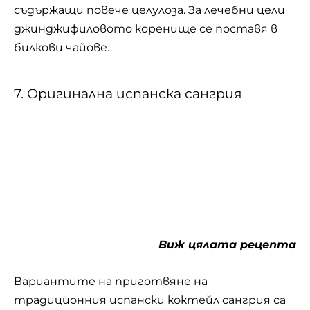
Според историята първи за това да
комбинират вино и плодове се сещат
жителите на област Андалусия, най-
горещата част от Иберийския полуостров.
При традиционната сангрия се избира младо
вино с наситен червен цвят. Оттам идва и
името. Вкусът се подобрява с капки бял или
кафяв ром, бренди, шери, френски ликьор от
червен грейпфрут или испански ликьор от
билки. Бялата сангрия пък има друг финес.
Тази с шампанско има също все повече фенове,
но е по-непредвидима. За детско парти
алкохолът се изключва и вместо вино
основата е от натурален гроздов сок.
8. Козунак „Галя“ от Галя Парашкевова