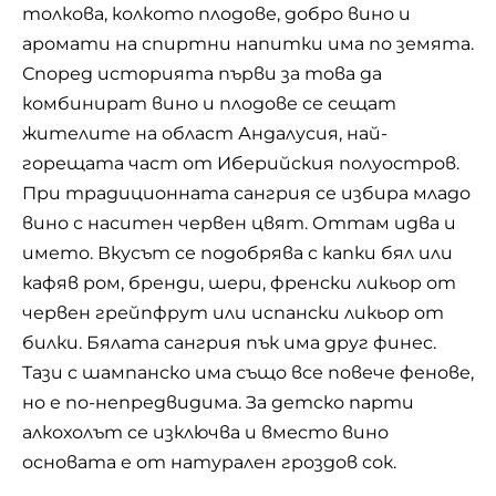
Виж цялата рецепта
Въпреки че често асоциираме козунака с
празника Великден, факт е, че той доста
често присъства на трапезата ни и без
специален повод. За приятна неделна закуска,