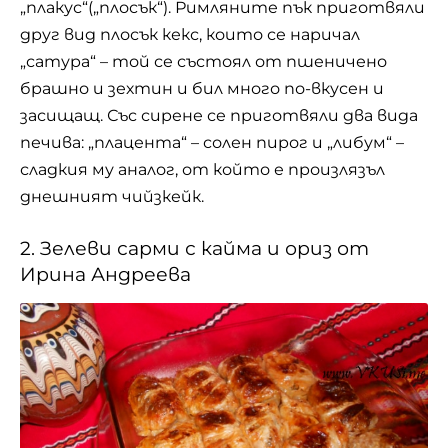
печива: „плацента“ – солен пирог и „либум“ –
сладкия му аналог, от който е произлязъл
днешният чийзкейк.
2. Зелеви сарми с кайма и ориз от
Ирина Андреева