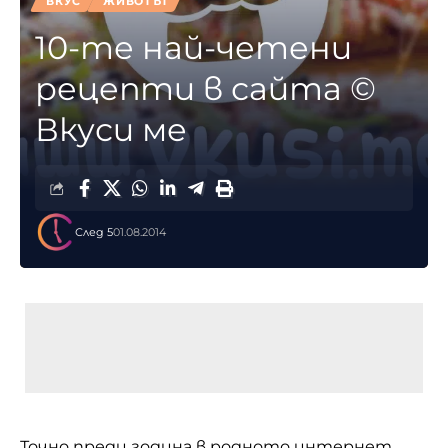
ВКУС
ЖИВОТЪТ
10-те най-четени
рецепти в сайта ©
Вкуси ме
След 5
01.08.2014
Точно преди година в родното интернет