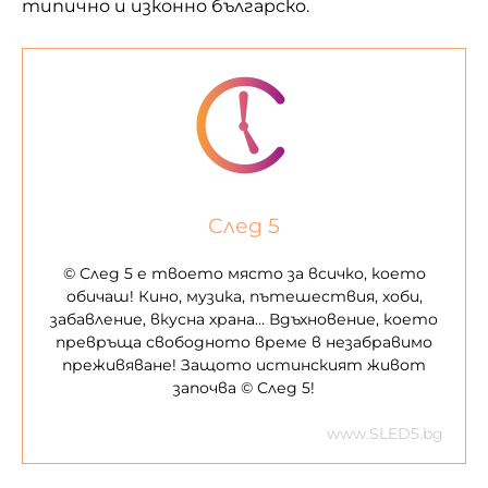
Свързани:
вкусно
интернет
рецепти
храна
ПРЕДИШНА
СЛЕДВАЩА
10
10-те най-
световноизвестни
влиятелни поп фолк
личности с
изпълнители на
български корени
2014 г.
Няма коментари
Вашият имейл адрес няма да бъде публикуван.
Задължителните полета са отбелязани с
*