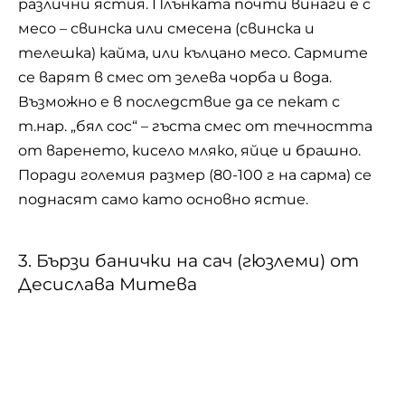
т.нар. „бял сос“ – гъста смес от течността
от варенето, кисело мляко, яйце и брашно.
Поради големия размер (80-100 г на сарма) се
поднасят само като основно ястие.
3. Бързи банички на сач (гюзлеми) от
Десислава Митева
Виж цялата рецепта
За турската кухня може да се говори много –
за уникалните вкусовете и аромати, за
любопитните комбинации и дъхавите
подправки. Едно от традиционните ястия в
нея са гюзлемите. Това са банички на сач,