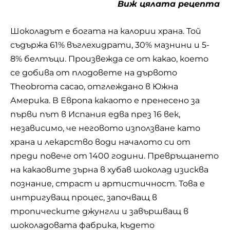
интригуващ процес, започващ в
тропическите джунгли и завършващ в
шоколадовата фабрика, където
всеотдайните майстори на шоколадите
създават това любимо изкушение.
6. Коледни джинджифилови сладки от
Русиана Михайлова