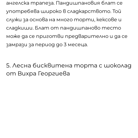
Виж цялата рецепта
Шоколадът е богата на калории храна. Той
съдържа 61% въглехидрати, 30% мазнини и 5-
8% белтъци. Произвежда се от какао, което
се добива от плодовете на дървото
Theobroma cacao, отглеждано в Южна
Америка. В Европа какаото е пренесено за
първи път в Испания едва през 16 век,
независимо, че неговото използване като
храна и лекарство води началото си от
преди повече от 1400 години. Превръщането
на какаовите зърна в хубав шоколад изисква
познание, страст и артистичност. Това е