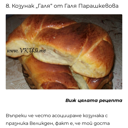
за десерт към вкусен обяд или вечеря, за леко
следобедно хапване, козунакът винаги е
добре дошъл. Любопитно е, че първите
козунаци в България са били донесени у нас
от румънци. Според излизалото от началото
на ХХ век списание „Икономика и
домакинство“ това са сторили румънски
търговци. Още тогава е била тиражирана
традиционната родна рецепта за обреден
хляб, който задължително се меси с масло и
яйце. Днес от специалното козуначено
тесто се приготвят и други сладкиши като
рула и кифли.
9. Сладкиш „Агнеса“ от Силвия
Тодорова