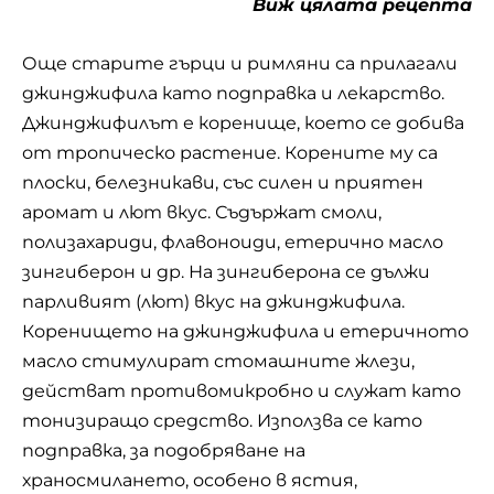
тонизиращо средство. Използва се като
подправка, за подобряване на
храносмилането, особено в ястия,
съдържащи повече целулоза. За лечебни цели
джинджифиловото коренище се поставя в
билкови чайове.
7. Оригинална испанска сангрия
Виж цялата рецепта
Вариантите на приготвяне на
традиционния испански коктейл сангрия са
толкова, колкото плодове, добро вино и
аромати на спиртни напитки има по земята.