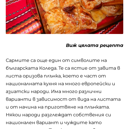
Виж цялата рецепта
Сармите са още един от символите на
българската Коледа. Те са ястие от завита в
листа оризова плънка, което е част от
националната кухня на много европейски и
азиатски народи. Има много различни
варианти в зависимост от вида на листата
и от начина на приготвяне на плънката.
Някои народи разглеждат собствения си
национален вариант и чуждите като
различни ястия. Плънката почти винаги е с
месо – свинска или смесена (свинска и
телешка) кайма, или кълцано месо. Сармите
се варят в смес от зелева чорба и вода.
Възможно е в последствие да се пекат с