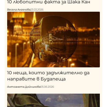
10 любопитни факта за Шака Кан
Весела Ангелова
23.03.2026
10 неща, които задължително да
направите в Будапеща
Антоанета Дойчинова
05.06.2026