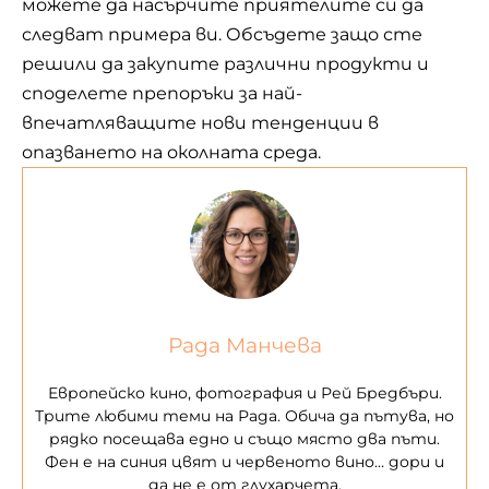
можете да насърчите приятелите си да
следват примера ви. Обсъдете защо сте
решили да закупите различни продукти и
споделете препоръки за най-
впечатляващите нови тенденции в
опазването на околната среда.
Рада Манчева
Европейско кино, фотография и Рей Бредбъри.
Трите любими теми на Рада. Обича да пътува, но
рядко посещава едно и също място два пъти.
Фен е на синия цвят и червеното вино… дори и
да не е от глухарчета.