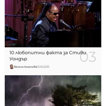
10 любопитни факта за Стиви
Уондър
Весела Ангелова
13.05.2025