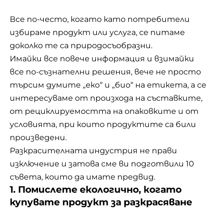
Все по-често, когато като потребители
избираме продукт или услуга, се питаме
доколко те са природосъобразни.
Имайки все повече информация и взимайки
все по-съзнателни решения, вече не просто
търсим думите „еко“ и „био“ на етикета, а се
интересуваме от произхода на съставките,
от рециклируемостта на опаковките и от
условията, при които продуктите са били
произведени.
Разкрасителната индустрия не прави
изключение и затова сме ви подготвили 10
съвета, които да имате предвид.
1. Помислете екологично, когато
купувате продукт за разкрасяване