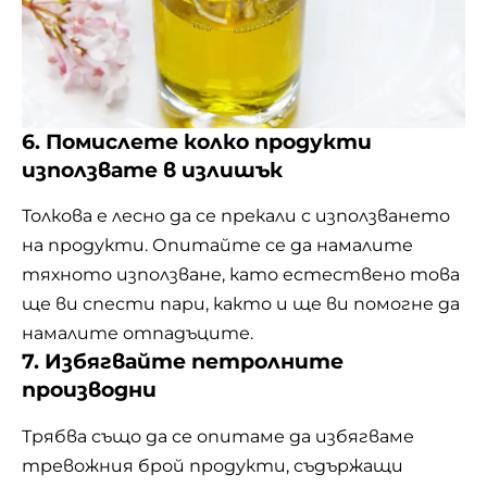
6. Помислете колко продукти
използвате в излишък
Толкова е лесно да се прекали с използването
на продукти. Опитайте се да намалите
тяхното използване, като естествено това
ще ви
спести пари
, както и ще ви помогне да
намалите отпадъците.
7. Избягвайте петролните
производни
Трябва също да се опитаме да избягваме
тревожния брой продукти, съдържащи