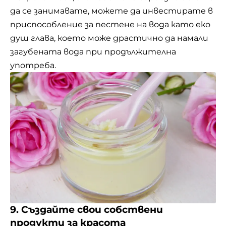
да се занимавате, можете да инвестирате в
приспособление за пестене на вода като еко
душ глава, което може драстично да намали
загубената вода при продължителна
употреба.
9. Създайте свои собствени
продукти за красота