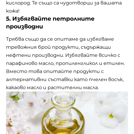
кислород. Те също са чудотворци за вашата
кожа!
5. Избягвайте петролните
производни
Трябва също да се опитаме да избягваме
тревожния брой продукти, съдържащи
нефтени производни. Избягвайте всичко с
парафиново масло, пропиленгликол и етилен.
Вместо това опитайте продукти с
алтернативни съставки като пчелен восък,
какаово масло и растителни масла.