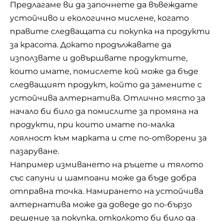
Предлагаме ви да започнете да въвеждате
устойчиво и екологично мислене, когато
правите следващата си покупка на продукти
за красота. Докато продължавате да
използвате и довършвате продуктите,
които имате, помислете кой може да бъде
следващият продукт, който да замените с
устойчива алтернатива. Отлично място за
начало би било да помислите за промяна на
продукти, при които имате по-малка
лоялност към марката и сте по-отворени за
пазаруване.
Например
измиването на ръцете
и тялото
със сапуни и шампоани може да бъде добра
отправна точка. Намирането на устойчива
алтернатива може да доведе до по-бързо
решение за покупка, отколкото би било да