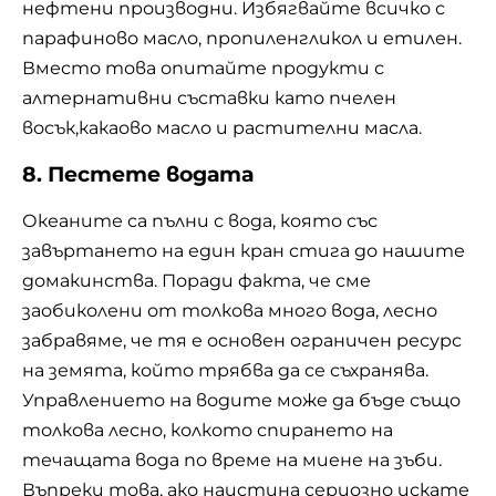
нефтени производни. Избягвайте всичко с
парафиново масло, пропиленгликол и етилен.
Вместо това опитайте продукти с
алтернативни съставки като пчелен
восък,какаово масло и растителни масла.
8. Пестете водата
Океаните са пълни с вода, която със
завъртането на един кран стига до нашите
домакинства. Поради факта, че сме
заобиколени от толкова много вода, лесно
забравяме, че тя е основен ограничен ресурс
на земята, който трябва да се съхранява.
Управлението на водите може да бъде също
толкова лесно, колкото спирането на
течащата вода по време на миене на зъби.
Въпреки това, ако наистина сериозно искате