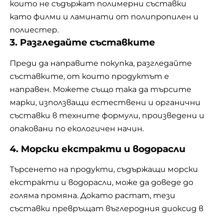
които не съдържат полимерни съставки
като филми и ламинати от полипропилен и
полиестер.
3. Разгледайте съставките
Преди да направите покупка, разгледайте
съставките, от които продуктът е
направен. Можете също така да търсите
марки, използващи естествени и органични
съставки в техните формули, произведени и
опаковани по екологичен начин.
4. Морски екстракти и водорасли
Търсенето на продукти, съдържащи морски
екстракти и водорасли, може да доведе до
голяма промяна. Докато растат, тези
съставки превръщат въглеродния диоксид в