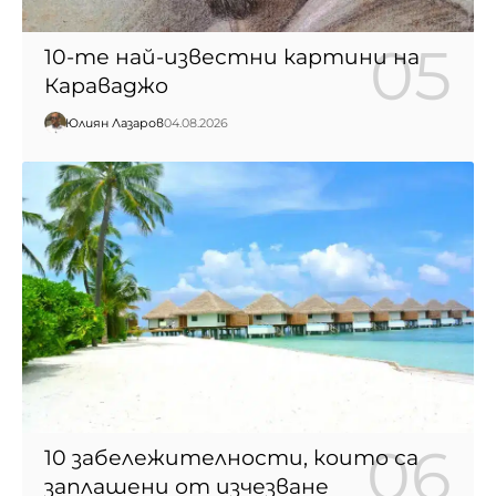
10-те най-известни картини на
Караваджо
Юлиян Лазаров
04.08.2026
10 забележителности, които са
заплашени от изчезване