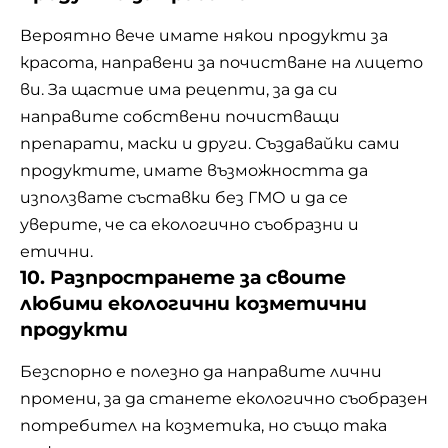
Вероятно вече имате някои продукти за
красота, направени за почистване на лицето
ви. За щастие има рецепти, за да си
направите собствени почистващи
препарати, маски и други. Създавайки сами
продуктите, имате възможността да
използвате съставки без ГМО и да се
уверите, че са екологично съобразни и
етични.
10. Разпространете за своите
любими екологични козметични
продукти
Безспорно е полезно да направите лични
промени, за да станете екологично съобразен
потребител на козметика, но също така