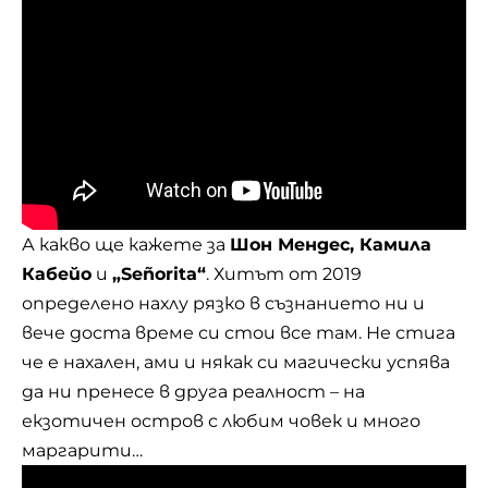
А какво ще кажете за
Шон Мендес, Камила
Кабейо
и
„Señorita“
. Хитът от 2019
определено нахлу рязко в съзнанието ни и
вече доста време си стои все там. Не стига
че е нахален, ами и някак си магически успява
да ни пренесе в друга реалност – на
екзотичен остров с любим човек и много
маргарити…