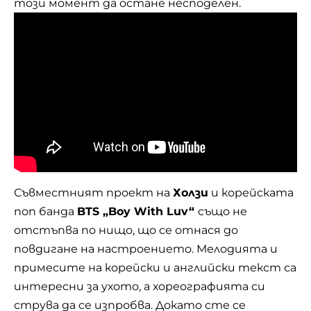
този момент да остане несподелен.
Съвместният проект на
Холзи
и корейската
поп банда
BTS „Boy With Luv“
също не
отстъпва по нищо, що се отнася до
повдигане на настроението. Мелодията и
примесите на корейски и английски текст са
интересни за ухото, а хореографията си
струва да се изпробва. Докато сте се