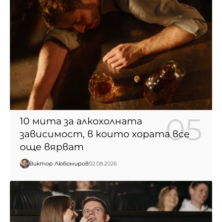
10 мита за алкохолната
зависимост, в които хората все
още вярват
Виктор Любомиров
02.08.2026