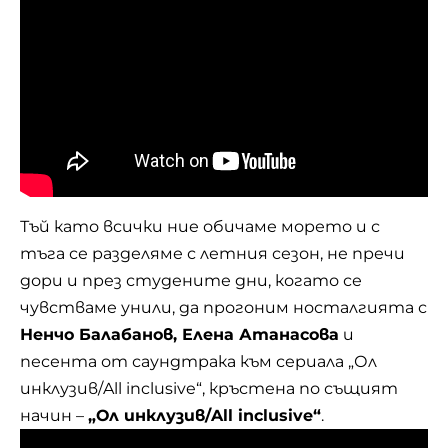
Тъй като всички ние обичаме морето и с
тъга се разделяме с летния сезон, не пречи
дори и през студените дни, когато се
чувстваме унили, да прогоним носталгията с
Ненчо Балабанов, Елена Атанасова
и
песента от саундтрака към сериала „Ол
инклузив/All inclusive“, кръстена по същият
начин –
„Ол инклузив/All inclusive“
.