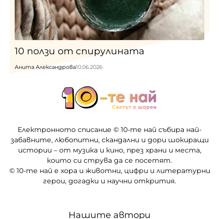
10 ползи от спирулината
Анита Александрова
10.06.2026
Електронното списание © 10-те най събира най-
забавните, любопитни, скандални и дори шокиращи
истории – от музика и кино, през храни и места,
които си струва да се посетят.
© 10-те най е хора и животни, цифри и литературни
герои, догадки и научни открития.
Нашите автори