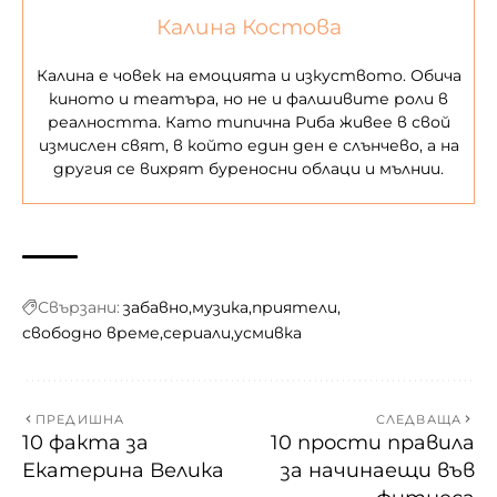
Калина Костова
Калина е човек на емоцията и изкуството. Обича
киното и театъра, но не и фалшивите роли в
реалността. Като типична Риба живее в свой
измислен свят, в който един ден е слънчево, а на
другия се вихрят буреносни облаци и мълнии.
Свързани:
забавно
музика
приятели
свободно време
сериали
усмивка
ПРЕДИШНА
СЛЕДВАЩА
10 факта за
10 прости правила
Екатерина Велика
за начинаещи във