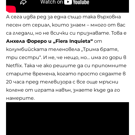
А сега идва ред за една също така върховна
песен от сериал, които знаем – много от вас
са гледали, но не всички си признавате. Това е
Анхела Фореро и „Fiera Inquieta“
от
колумбийската теленовела „Трима братя,
три сестри“. И не, че нещо, но… има го дори в
Netflix. Така че ако решите да си припомните
старите времена, когато просто сядахте в
20 часа пред телевизора с все още мръсни
колене от играта навън, знаете къде да го
намерите.