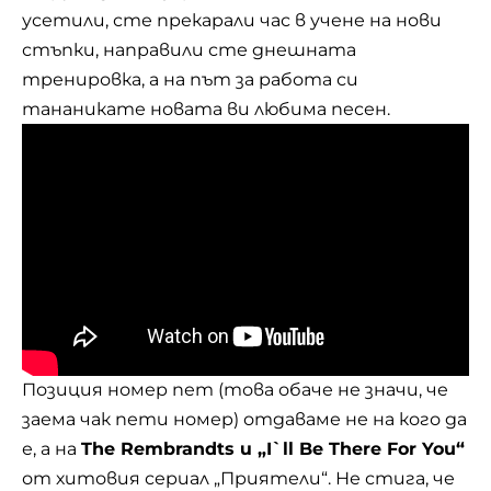
усетили, сте прекарали час в учене на нови
стъпки, направили сте днешната
тренировка, а на път за работа си
тананикате новата ви любима песен.
Позиция номер пет (това обаче не значи, че
заема чак пети номер) отдаваме не на кого да
е, а на
The Rembrandts и „I`ll Be There For You“
от хитовия сериал „
Приятели
“. Не стига, че