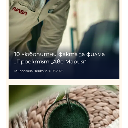
10 любопитни факта за филма
„Проектът „Аве Мария“
Мирослава Ненкова
20.03.2026