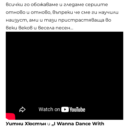
всички го обожаваме и гледаме сериите
отново и отново, въпреки че сме ги научили
наизуст, ами и тази пристрастяваща во
веки веков и весела песен…
Уитни Хюстън
и
„I Wanna Dance With