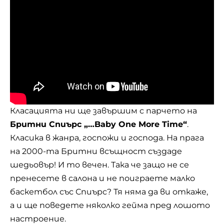
Класацията ни ще завършим с парчето на
Бритни Спиърс „…Baby One More Time“
.
Класика в жанра, госпожи и господа. На прага
на 2000-та Бритни всъщност създаде
шедьовър! И то вечен. Така че защо не се
пренесете в салона и не поиграете малко
баскетбол със Спиърс? Тя няма да ви откаже,
а и ще поведете няколко гейма пред лошото
настроение.