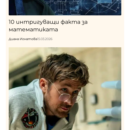
10 интригуващи факта за
математиката
Диана Игнатова
15.03.2026