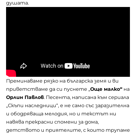
душата.
Преминаваме рязко на българска земя и ви
приветстваме да си пуснете „
Още малко“
на
Орлин Павлов
. Песента, написана към сериала
„Скъпи наследници“, е не само със заразителна
и ободряваща мелодия, но и текстът ни
навява прекрасни спомени за дома,
детството и приятелите, с които трупаме