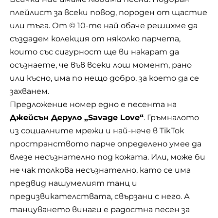
плейлист за всеки повод, породен от щастие
или тъга. От © 10-те най обаче решихме да
създадем колекция от няколко парчета,
които със сигурност ще ви накарат да
осъзнаете, че във всеки лош момент, рано
или късно, има по нещо добро, за което да се
захванем.
Предложение номер едно е песента на
Джейсън Деруло „Savage Love“
. Гръмналото
из социалните мрежи и най-нече в TikTok
пространството парче определено умее да
влезе несъзнателно под кожата. Или, може би
не чак толкова несъзнателно, като се има
предвид нашумелият танц и
предизвикателствата, свързани с него. А
танцуването винаги е радостна песен за