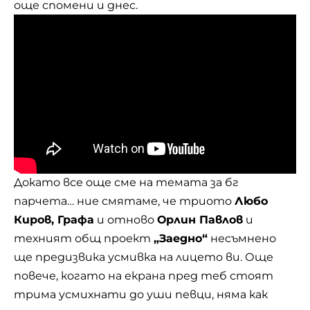
още спомени и днес.
Докато все още сме на темата за бг
парчета… ние смятаме, че триото
Любо
Киров, Графа
и отново
Орлин Павлов
и
техният общ проект
„Заедно“
несъмнено
ще предизвика усмивка на лицето ви. Още
повече, когато на екрана пред теб стоят
трима усмихнати до уши певци, няма как