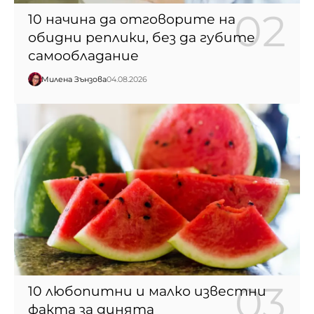
10 начина да отговорите на
обидни реплики, без да губите
самообладание
Милена Зънзова
04.08.2026
10 любопитни и малко известни
факта за динята