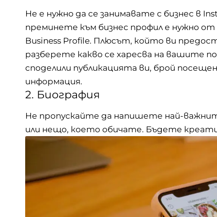
Не е нужно да се занимавате с бизнес в Ins
преминете към бизнес профил е нужно от
Business Profile. Плюсът, който ви предост
разберете какво се харесва на вашите
п
споделили публикацията ви, брой посещен
информация.
2. Биография
Не пропускайте да напишете най-важнит
или нещо, което обичате. Бъдете креати