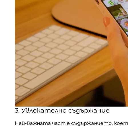
3. Увлекателно съдържание
Най-важната част е съдържанието, коет