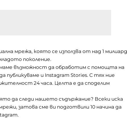
иална мрежа, която се използва от над 1 милиар
младото поколение.
 имаме възможност да обработим с помощта на
публикуваме и Instagram Stories. С тях ние
лжителност 24 часа. Целта е да споделим
оято да следи нашето съдържание? Всеки иска
 мрежи, затова сме ви подготвили 10 начина да
tagram.