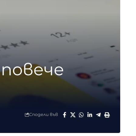
 повече
Сподели във