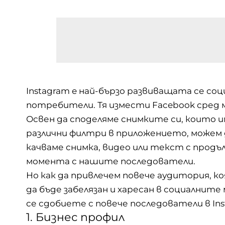
Instagram e най-бързо развиващата се соц
потребители. Тя измести Facebook сред 
Освен да споделяме снимките си, които
различни филтри в приложението, можем да 
качваме снимка, видео или текст с продъ
момента с нашите последователи.
Но как да привлечем повече аудитория, к
да бъде забелязан и харесан в социалните
се сдобиете с повече последователи в Ins
1. Бизнес профил