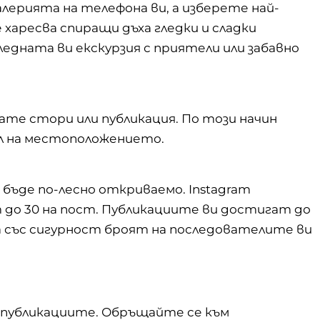
алерията на телефона ви, а изберете най-
не харесва спиращи дъха гледки и сладки
едната ви екскурзия с приятели или забавно
ате стори или публикация. По този начин
ал на местоположението.
ъде по-лесно откриваемо. Instagram
до 30 на пост. Публикациите ви достигат до
ка със сигурност броят на последователите ви
 публикациите. Обръщайте се към