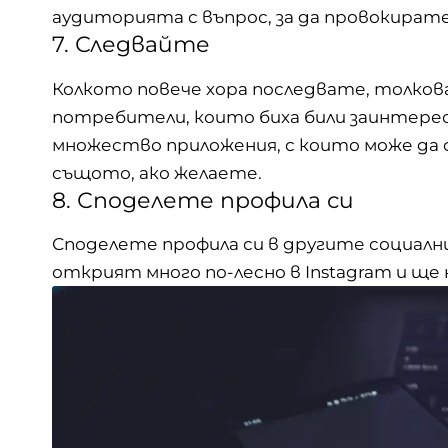
аудиторията с въпрос, за да провокират
7. Следвайте
Колкото повече хора последвате, толков
потребители, които биха били заинтер
множество приложения, с които може да 
същото, ако желаете.
8. Споделете профила си
Споделете профила си в другите социални
открият много по-лесно в Instagram и щ