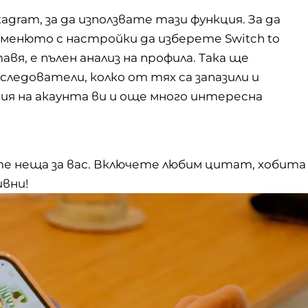
tagram, за да използвате тази функция. За да
 менюто с настройки да изберете Switch to
авя, е пълен анализ на профила. Така ще
оследователи
, колко от тях са запазили и
ия на акаунта ви и още много интересна
е неща за вас. Включете любим цитат, хобита
вни!