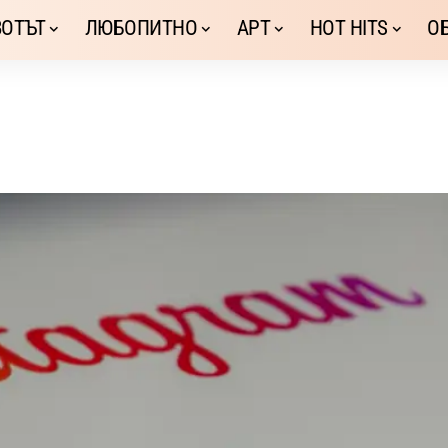
ОТЪТ
ЛЮБОПИТНО
АРТ
HOT HITS
О