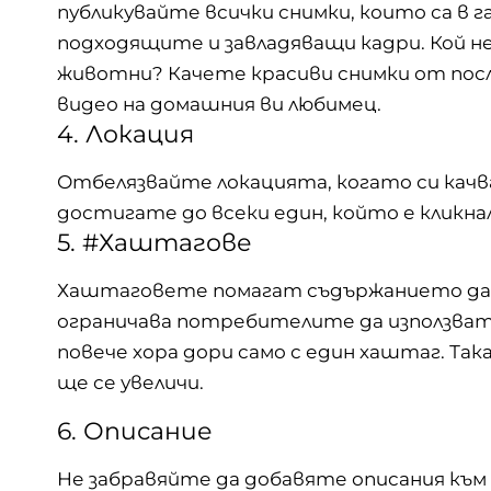
публикувайте всички снимки, които са в г
подходящите и завладяващи
кадри
. Кой 
животни? Качете красиви снимки от посл
видео на домашния ви любимец.
4. Локация
Отбелязвайте локацията, когато си качв
достигате до всеки един, който е кликн
5. #Хаштагове
Хаштаговете помагат съдържанието да б
ограничава потребителите да използват 
повече хора дори само с един хаштаг. Та
ще се увеличи.
6. Описание
Не забравяйте да добавяте описания към