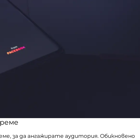
време
еме, за да ангажирате аудитория. Обикновено