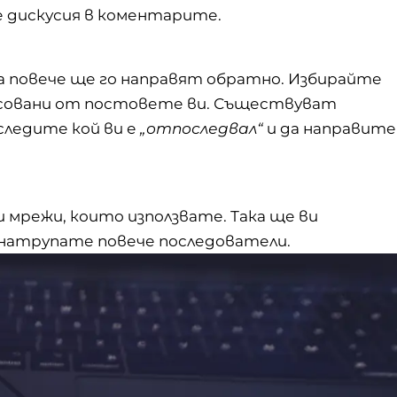
е дискусия в коментарите.
а повече ще го направят обратно. Избирайте
есовани от постовете ви. Съществуват
следите кой ви е
„отпоследвал“
и да направите
 мрежи, които използвате. Така ще ви
е натрупате повече последователи.