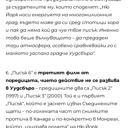
за създателите му, които споделят:
„Ню
Йорк носи енергията на многомилионния
град, където може да си сред стотици хора
и пак да няма кой да чуе твоя писък. Именно
това беше вълнуващото – да предадем
тази атмосфера, особено сравнявайки го с
малкото заспало градче Уудсбъро“
.
6. „Писък 6“ е
третият филм от
поредицата, чието действие не се развива
в Уудсбъро
– предишните два са „Писък 2“
(1997) и „Писък 3“ (2000). Той е и първият
„Писък“, който е заснет извън Съединените
щати – по-голямата част от снимките
протича в Канада и по-конкретно в Монреал,
който „изиграва ролята“ на Ню Йорк.