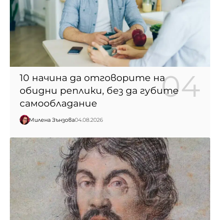
10 начина да отговорите на
обидни реплики, без да губите
самообладание
Милена Зънзова
04.08.2026