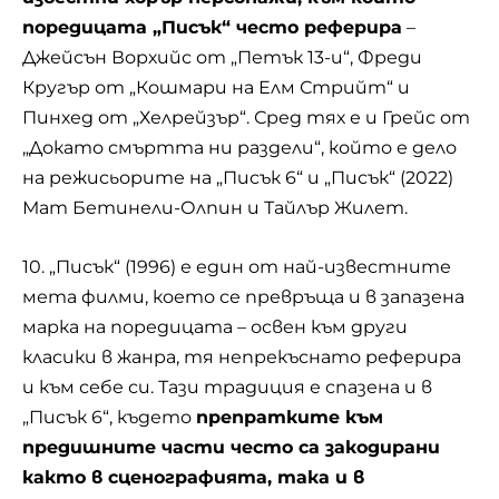
поредицата „Писък“ често реферира
–
Джейсън Ворхийс от „Петък 13-и“, Фреди
Кругър от „Кошмари на Елм Стрийт“ и
Пинхед от „Хелрейзър“. Сред тях е и Грейс от
„Докато смъртта ни раздели“, който е дело
на режисьорите на „Писък 6“ и „
Писък
“ (2022)
Мат Бетинели-Олпин и Тайлър Жилет.
10. „Писък“ (1996) е един от най-известните
мета филми, което се превръща и в запазена
марка на поредицата – освен към други
класики в жанра, тя непрекъснато реферира
и към себе си. Тази традиция е спазена и в
„Писък 6“, където
препратките към
предишните части често са закодирани
както в сценографията, така и в