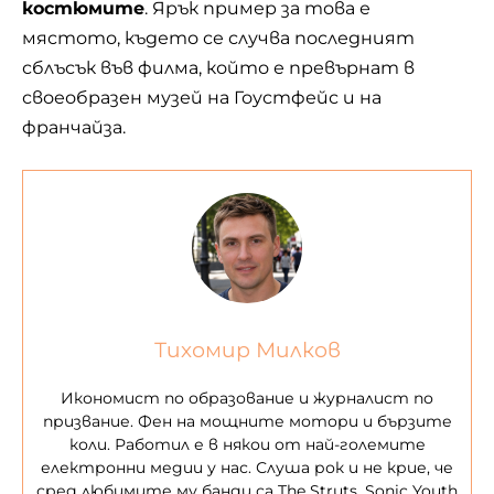
костюмите
. Ярък пример за това е
мястото, където се случва последният
сблъсък във филма, който е превърнат в
своеобразен музей на Гоустфейс и на
франчайза.
Тихомир Милков
Икономист по образование и журналист по
призвание. Фен на мощните мотори и бързите
коли. Работил е в някои от най-големите
електронни медии у нас. Слуша рок и не крие, че
сред любимите му банди са The Struts, Sonic Youth