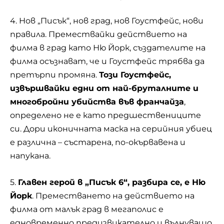
4. Нов „Писък“, нов град, нов Гоустфейс, нови
правила. Премествайки действието на
филма в град като Ню Йорк, създателите на
филма осъзнават, че и Гоустфейс трябва да
претърпи промяна.
Този Гоустфейс,
извършвайки едни от най-бруталните и
многобройни убийства във франчайза
,
определено не е като предшествениците
си. Дори иконичната маска на серийния убиец
е различна – състарена, по-окървавена и
напукана.
5.
Главен герой в „Писък 6“, разбира се, е Ню
Йорк
. Преместването на действието на
филма от малък град в мегаполис е
едновременно предизвикателно и вълнуващо