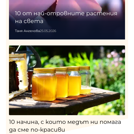
10 от най-отровните растения
на света
Таня Ангелова
25.05.2026
10 начина, с които медът ни помага
да сме по-красиви