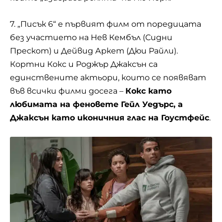
7. „Писък 6“ е първият филм от поредицата
без участието на Нев Кембъл (Сидни
Прескот) и Дейвид Аркет (Дюи Райли).
Кортни Кокс и Роджър Джаксън са
единствените актьори, които се появяват
във всички филми досега –
Кокс като
любимата на феновете Гейл Уедърс, а
Джаксън като иконичния глас на Гоустфейс
.