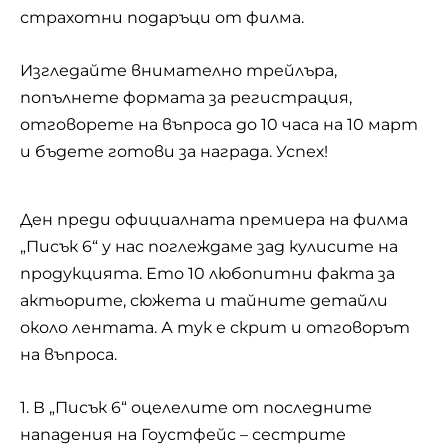
страхотни подаръци от филма.
Изгледайте внимателно трейлъра,
попълнете формата за регистрация,
отговорете на въпроса до 10 часа на 10 март
и бъдете готови за награда. Успех!
Ден преди официалната премиера на филма
„Писък 6“ у нас поглеждаме зад кулисите на
продукцията. Ето 10 любопитни факта за
актьорите, сюжета и тайните детайли
около лентата. А тук е скрит и отговорът
на въпроса.
1. В „Писък 6“ оцелелите от последните
нападения на Гоустфейс – сестрите