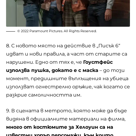
© 2022 Paramount Pictures. All Rights Reserved.
8. С новото място на действие в „Писък 6“
идват и нови правила, а част от старите са
нарушени. Едно от тях е, че
Гоустфейс
използва пушка, докато е с маска
– до този
момент, предишните въплъщения на убиеца
използват огнестрелно оръжие, чак когато се
разкрие самоличността им.
9. В сцената в метрото, която може да бъде
видяна в официалните материали на филма,
много от костюмите за Хелоуин са на
известни хорър персонажи, към които