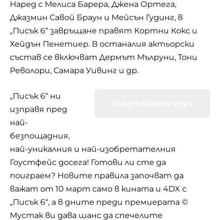
Наред с Мелиса Барера, Джена Ортега,
Джазмин Савой Браун и Мейсън Гудинг, в
„Писък 6“ завръщане правят Кортни Кокс и
Хейдън Пенетиер. В останалия актьорски
състав се включват Дермът Мълруни, Тони
Револори, Самара Уивинг и др.
„Писък 6“ ни
Участвайте тук
изправя пред
най-
безпощадния,
най-уникалния и най-изобретателния
Гоустфейс досега! Готови ли сте да
поиграем? Новите правила започват да
важат от 10 март само в кината и 4DX с
„Писък 6“, а в дните преди премиерата ©
Мустак ви дава шанс да спечелите