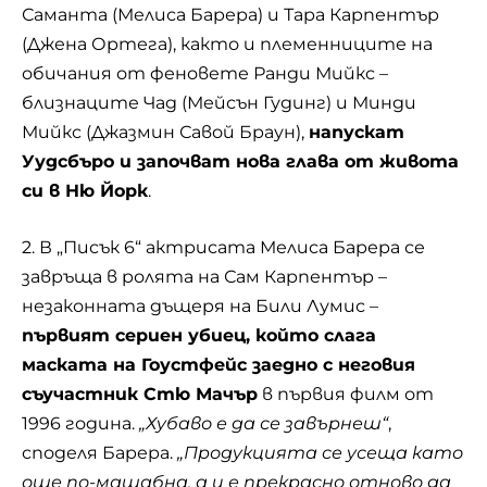
Саманта (Мелиса Барера) и Тара Карпентър
(Джена Ортега), както и племенниците на
обичания от феновете Ранди Мийкс –
близнаците Чад (Мейсън Гудинг) и Минди
Мийкс (Джазмин Савой Браун),
напускат
Уудсбъро и започват нова глава от живота
си в Ню Йорк
.
2. В „Писък 6“ актрисата Мелиса Барера се
завръща в ролята на Сам Карпентър –
незаконната дъщеря на Били Лумис –
първият сериен убиец, който слага
маската на Гоустфейс заедно с неговия
съучастник Стю Мачър
в първия филм от
1996 година.
„Хубаво е да се завърнеш“
,
споделя Барера.
„Продукцията се усеща като
още по-мащабна, а и е прекрасно отново да