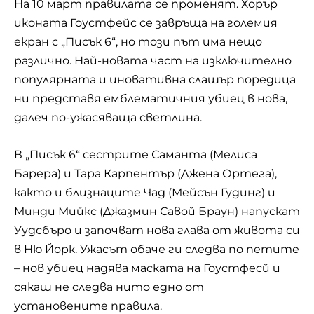
На 10 март правилата се променят. Хорър
иконата Гоустфейс се завръща на големия
екран с „Писък 6“, но този път има нещо
различно. Най-новата част на изключително
популярната и иновативна слашър поредица
ни представя емблематичния убиец в нова,
далеч по-ужасяваща светлина.
В „Писък 6“ сестрите Саманта (Мелиса
Барера) и Тара Карпентър (Джена Ортега),
както и близнаците Чад (Мейсън Гудинг) и
Минди Мийкс (Джазмин Савой Браун) напускат
Уудсбъро и започват нова глава от живота си
в Ню Йорк. Ужасът обаче ги следва по петите
– нов убиец надява маската на Гоустфесй и
сякаш не следва нито едно от
установените правила.