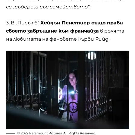
се „събереш със семейството“
.
3. В „Писък 6“
Хейдън Пенетиер също прави
своето завръщане към франчайза
в ролята
на любимата на феновете Кърби Рийд.
© 2022 Paramount Pictures. All Rights Reserved.