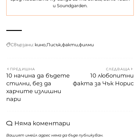
и Soundgarden.
Свързани:
кино
Писък
факти
филми
ПРЕДИШНА
СЛЕДВАЩА
10 начина да бъдете
10 любопитни
стилни, без да
факта за Чък Норис
харчите излишни
пари
Няма коментари
Вашият имейл адрес няма да бъде публикуван.