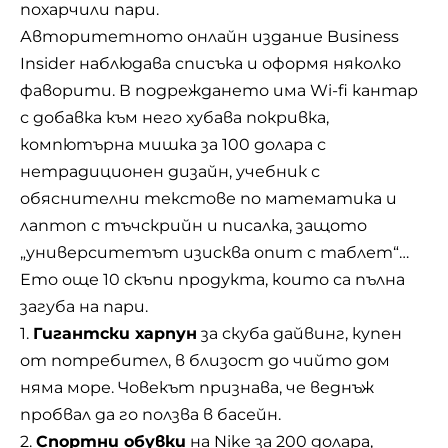
похарчили пари.
Авторитетното онлайн издание Business
Insider наблюдава списъка и оформя няколко
фаворити. В подреждането има Wi-fi кантар
с добавка към него хубава покривка,
компютърна мишка за 100 долара с
нетрадиционен дизайн, учебник с
обяснителни текстове по математика и
лаптоп с тъчскрийн и писалка, защото
„университетът изисква опит с таблет“…
Ето още 10 скъпи продукта, които са пълна
загуба на пари.
1.
Гигантски харпун
за скуба дайвинг, купен
от потребител, в близост до чийто дом
няма море. Човекът признава, че веднъж
пробвал да го ползва в басейн.
2.
Спортни обувки
на Nike за 200 долара,