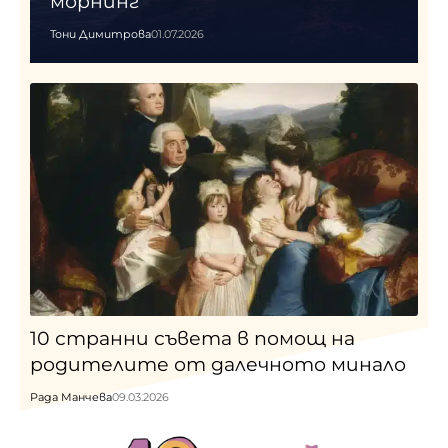
морнинг
Тони Димитрова
01.07.2026
10 странни съвета в помощ на
родителите от далечното минало
Рада Манчева
09.03.2026