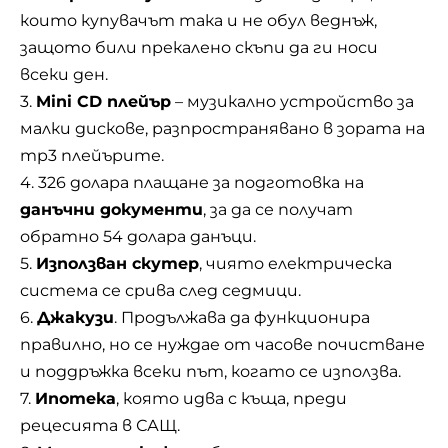
които купувачът така и не обул веднъж,
защото били прекалено скъпи да ги носи
всеки ден.
3.
Mini CD плейър
– музикално устройство за
малки дискове, разпространявано в зората на
mp3 плейърите.
4. 326 долара плащане за подготовка на
данъчни документи
, за да се получат
обратно 54 долара данъци.
5.
Използван скутер
, чиято електрическа
система се срива след седмици.
6.
Джакузи
. Продължава да функционира
правилно, но се нуждае от часове почистване
и поддръжка всеки път, когато се използва.
7.
Ипотека
, която идва с къща, преди
рецесията в САЩ.