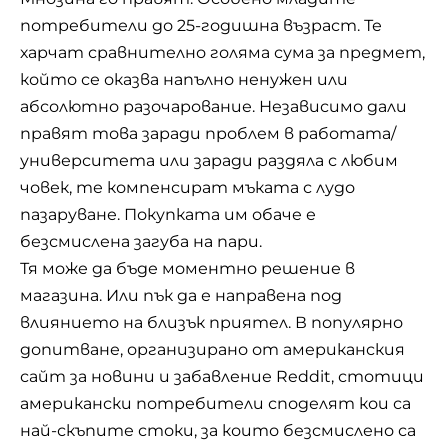
потребители до 25-годишна възраст. Те
харчат сравнително голяма сума за предмет,
който се оказва напълно ненужен или
абсолютно разочарование. Независимо дали
правят това заради проблем в работата/
университета или заради раздяла с любим
човек, те компенсират мъката с лудо
пазаруване. Покупката им обаче е
безсмислена загуба на пари.
Тя може да бъде моментно решение в
магазина. Или пък да е направена под
влиянието на близък приятел. В популярно
допитване, организирано от американския
сайт за новини и забавление Reddit, стотици
американски потребители споделят кои са
най-скъпите стоки, за които безсмислено са