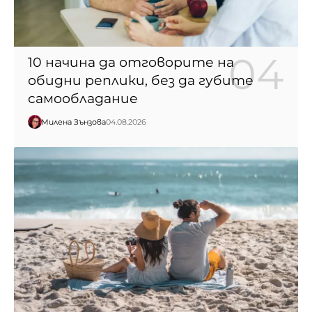
10 начина да отговорите на
обидни реплики, без да губите
самообладание
Милена Зънзова
04.08.2026