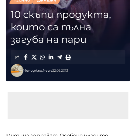
TΞCHNO
ДЖАДЖИ
10 скъпи продукта,
които са пълна
загуба на пари
Мениджър.News
22.03.2013
Мнозина го правят. Особено младите