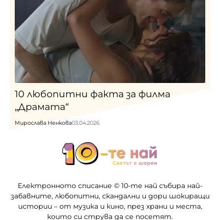
10 любопитни факта за филма
„Драмата“
Мирослава Ненкова
03.04.2026
Електронното списание © 10-те най събира най-
забавните, любопитни, скандални и дори шокиращи
истории – от музика и кино, през храни и места,
които си струва да се посетят.