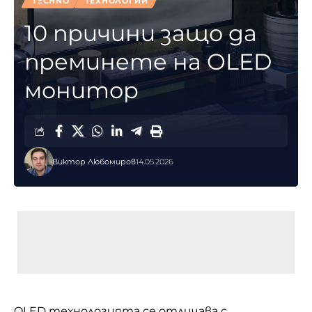
TΞCHNO
ТЕХНОЛОГИИ
10 причини защо да
преминете на OLED
монитор
Виктор Любомиров
14.05.2026
OLED технологията се отличава с