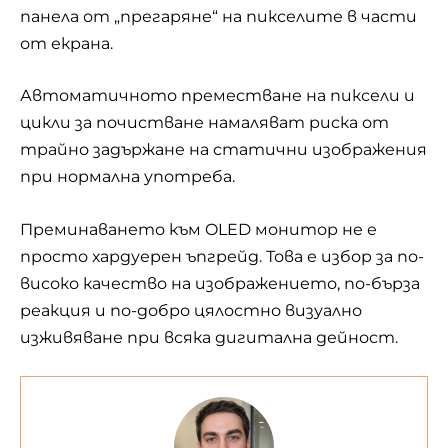
панела от „прегаряне“ на пикселите в части
от екрана.
Автоматичното преместване на пиксели и
цикли за почистване намаляват риска от
трайно задържане на статични изображения
при нормална употреба.
Преминаването към OLED монитор не е
просто хардуерен ъпгрейд. Това е избор за по-
високо качество на изображението, по-бърза
реакция и по-добро цялостно визуално
изживяване при всяка дигитална дейност.