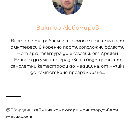
Виктор Любомиров
Виктор е микробиолог и космополитна личност
с интереси в коренно противоположни области
– от архитектура до екология, от Древен
Египет до умните градове на бъдещето, от
самолетни катастрофи до медицина, от музика
до компютърно програмиране…
Свързани:
гейминг
компютри
монитор
съвети
технологии