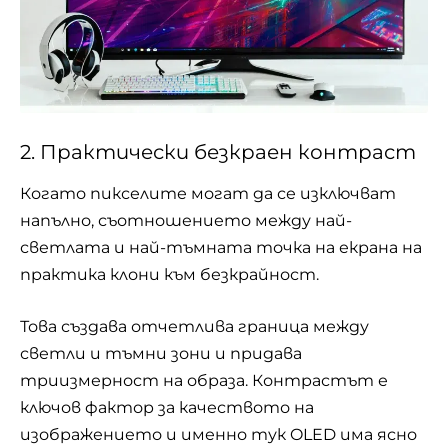
2. Практически безкраен контраст
Когато пикселите могат да се изключват
напълно, съотношението между най-
светлата и най-тъмната точка на екрана на
практика клони към безкрайност.
Това създава отчетлива граница между
светли и тъмни зони и придава
триизмерност на образа. Контрастът е
ключов фактор за качеството на
изображението и именно тук OLED има ясно