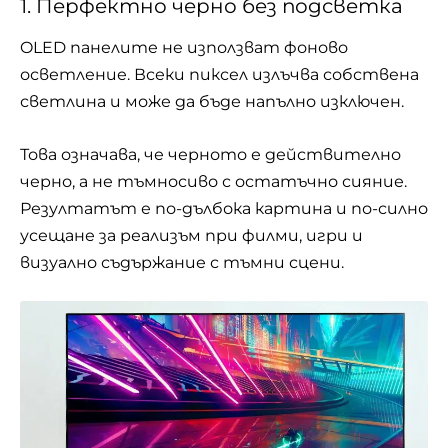
1. Перфектно черно без подсветка
OLED панелите не използват фоново
осветление. Всеки пиксел излъчва собствена
светлина и може да бъде напълно изключен.
Това означава, че черното е действително
черно, а не тъмносиво с остатъчно сияние.
Резултатът е по-дълбока картина и по-силно
усещане за реализъм при филми, игри и
визуално съдържание с тъмни сцени.