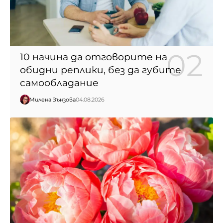
10 начина да отговорите на
обидни реплики, без да губите
самообладание
Милена Зънзова
04.08.2026