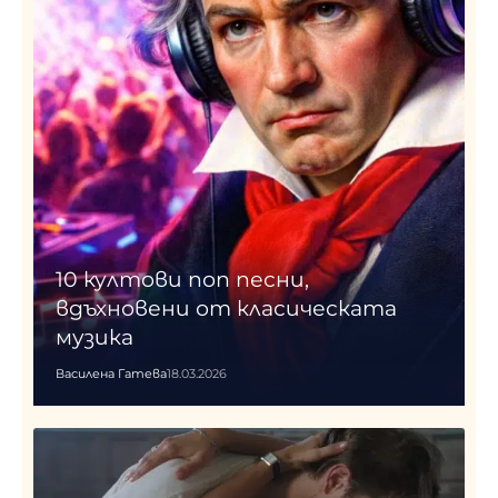
10 култови поп песни,
вдъхновени от класическата
музика
Василена Гатева
18.03.2026