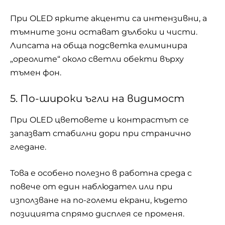
При OLED ярките акценти са интензивни, а
тъмните зони остават дълбоки и чисти.
Липсата на обща подсветка елиминира
„ореолите“ около светли обекти върху
тъмен фон.
5. По-широки ъгли на видимост
При OLED цветовете и контрастът се
запазват стабилни дори при странично
гледане.
Това е особено полезно в работна среда с
повече от един наблюдател или при
използване на по-големи екрани, където
позицията спрямо дисплея се променя.