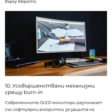
върху бюрото.
10. Усъвършенствани механизми
срещу burn-in
Съвременните OLED монитори разполагат
със софтуерни алгоритми за защита на