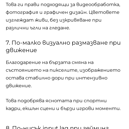
Това ги прави подходящи за видеообработка,
фотография и графичен дизайн. Цветовете
изглеждат живи, без изкривяване при
различни ъгли на гледане.
7. По-малко визуално размазване при
движение
Благодарение на бързата смяна на
състоянието на пикселите, изображението
остава стабилно дори при интензивно
движение.
Това подобрява яснотата при спортни
кадри, екшън сцени и бързи игрови моменти.
8. По-нисък input lag при гейминг