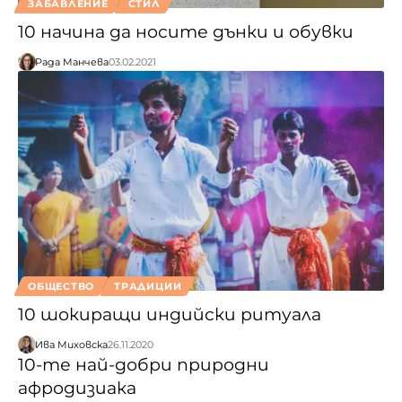
ЗАБАВЛЕНИЕ
СТИЛ
10 начина да носите дънки и обувки
Рада Манчева
03.02.2021
ОБЩЕСТВО
ТРАДИЦИИ
10 шокиращи индийски ритуала
Ива Миховска
26.11.2020
10-те най-добри природни
афродизиака