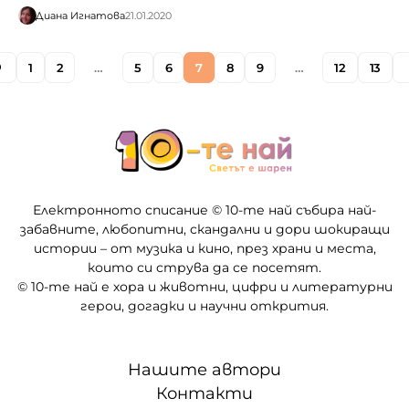
Диана Игнатова
21.01.2020
1
2
…
5
6
7
8
9
…
12
13
Електронното списание © 10-те най събира най-
забавните, любопитни, скандални и дори шокиращи
истории – от музика и кино, през храни и места,
които си струва да се посетят.
© 10-те най е хора и животни, цифри и литературни
герои, догадки и научни открития.
Нашите автори
Контакти