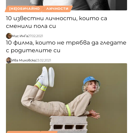
[НЕ]ОБИЧАЙНО
ЛИЧНОСТИ
10 известни личности, които са
сменили пола си
Мис ИнГа
27.02.2021
10 филма, които не трябва да гледате
с родителите си
Ива Миховска
23.02.2021