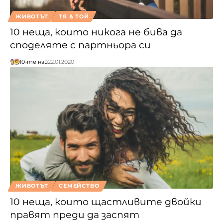
ЖИВОТЪТ
ТЯ & ТОЙ
10 неща, които никога не бива да
споделяте с партньора си
10-те най
22.01.2020
ЖИВОТЪТ
СЕМЕЙСТВО
10 неща, които щастливите двойки
правят преди да заспят