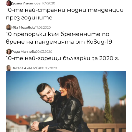
Диана Игнатова
11.07.2020
10-те най-странни модни тенденции
през годините
Ива Миховска
17.05.2020
10 препоръки към бременните по
време на пандемията от Ковид-19
Рада Манчева
20.03.2020
10-те най-горещи българки за 2020 г.
Весела Ангелова
08.03.2020