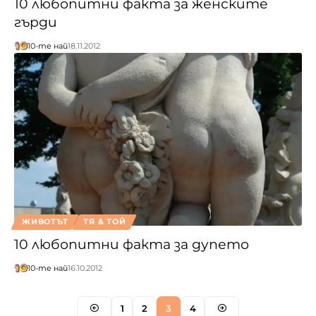
10 любопитни факта за женските
гърди
10-те най
18.11.2012
ЖИВОТЪТ
ТЯ & ТОЙ
10 любопитни факта за дупето
10-те най
16.10.2012
1
2
3
4