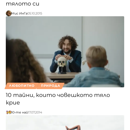
тялото си
Мис ИнГа
05.10.2015
ЛЮБОПИТНО
ПРИРОДА
10 тайни, които човешкото тяло
крие
10-те най
17.07.2014