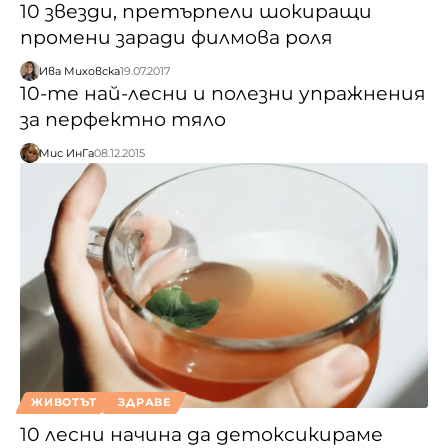
10 звезди, претърпели шокиращи
промени заради филмова роля
Ива Миховска
19.07.2017
10-те най-лесни и полезни упражнения
за перфектно тяло
Мис ИнГа
08.12.2015
ЖИВОТЪТ
ЗДРАВЕ
10 лесни начина да детоксикираме