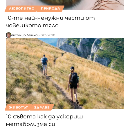
ЛЮБОПИТНО
ПРИРОДА
10-те най-ненужни части от
човешкото тяло
Тихомир Милков
10.05.2020
ЖИВОТЪТ
ЗДРАВЕ
10 съвета как да ускориш
метаболизма си