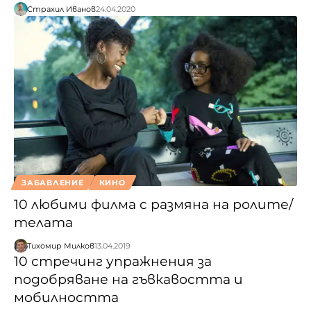
Страхил Иванов
24.04.2020
ЗАБАВЛЕНИЕ
КИНО
10 любими филма с размяна на ролите/
телата
Тихомир Милков
13.04.2019
10 стречинг упражнения за
подобряване на гъвкавостта и
мобилността