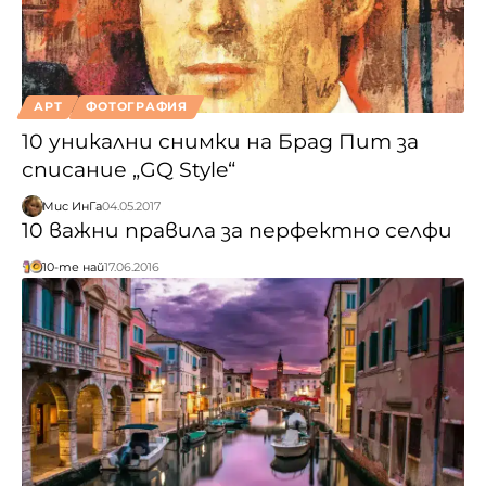
АРТ
ФОТОГРАФИЯ
10 уникални снимки на Брад Пит за
списание „GQ Style“
Мис ИнГа
04.05.2017
10 важни правила за перфектно селфи
10-те най
17.06.2016