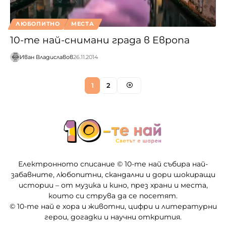
ЛЮБОПИТНО
МЕСТА
10-те най-снимани града в Европа
Иван Владиславов
26.11.2014
1
2
Електронното списание © 10-те най събира най-
забавните, любопитни, скандални и дори шокиращи
истории – от музика и кино, през храни и места,
които си струва да се посетят.
© 10-те най е хора и животни, цифри и литературни
герои, догадки и научни открития.