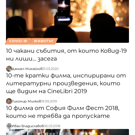
COVID-19
ЖИВОТЪТ
10 чакани събития, от които Ковид-19
ни лиши… засега
Даниел Михайлов
31.03.2020
10-те кратки филма, инспирирани от
литературни произведения, които
ще видим на CineLibri 2019
Тихомир Милков
19.09.2019
10 филма от София Филм Фест 2018,
които не трябва да пропускате
Иван Владиславов
06.03.2018