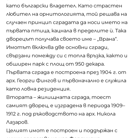
като български владетел. Като страстен
любител на орнитологията, той решава на
случаен принцип сградата да носи името на
първата птица, кацнала в пределите ѝ. Така
дворецът получава своето име – „Врана“.
Имотът включва две основни сгради,
свързани помежду си с топла връзка, както и
обширен парк с площ от 950 декара.
Първата сграда е построена през 1904 г. от
арх. Георги Фингов и първоначално е служила
като ловна резиденция.
Втората – жилищната сграда, тоест
самият дворец, е изградена в периода 1909–
1912 г. под ръководството на арх. Никола
Лазаров.
Целият имот е построен и поддържан с