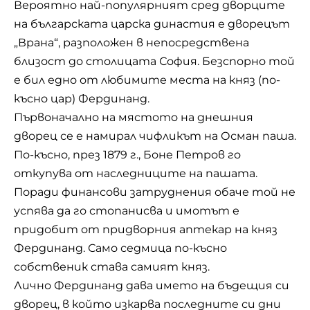
Вероятно най-популярният сред дворците
на българската царска династия е дворецът
„Врана“, разположен в непосредствена
близост до столицата София. Безспорно той
е бил едно от любимите места на княз (по-
късно цар) Фердинанд.
Първоначално на мястото на днешния
дворец се е намирал чифликът на Осман паша.
По-късно, през 1879 г., Боне Петров го
откупува от наследниците на пашата.
Поради финансови затруднения обаче той не
успява да го стопанисва и имотът е
придобит от придворния аптекар на княз
Фердинанд. Само седмица по-късно
собственик става самият княз.
Лично Фердинанд дава името на бъдещия си
дворец, в който изкарва последните си дни