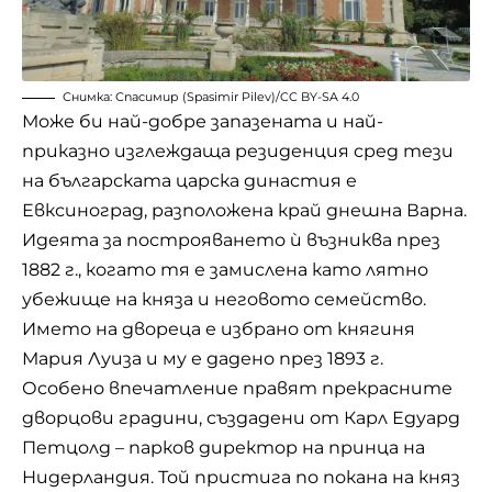
Снимка:
Спасимир (Spasimir Pilev)
/
CC BY-SA 4.0
Може би най-добре запазената и най-
приказно изглеждаща резиденция сред тези
на българската царска династия е
Евксиноград, разположена край днешна Варна.
Идеята за построяването ѝ възниква през
1882 г., когато тя е замислена като лятно
убежище на княза и неговото семейство.
Името на двореца е избрано от княгиня
Мария Луиза и му е дадено през 1893 г.
Особено впечатление правят прекрасните
дворцови градини, създадени от Карл Едуард
Петцолд – парков директор на принца на
Нидерландия. Той пристига по покана на княз