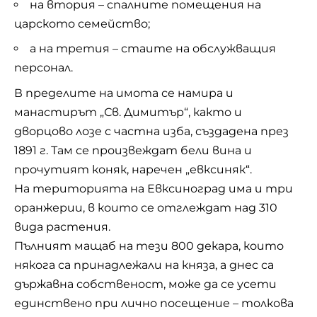
на втория – спалните помещения на
царското семейство;
а на третия – стаите на обслужващия
персонал.
В пределите на имота се намира и
манастирът „Св. Димитър“, както и
дворцово лозе с частна изба, създадена през
1891 г. Там се произвеждат бели вина и
прочутият коняк, наречен „евксиняк“.
На територията на Евксиноград има и три
оранжерии, в които се отглеждат над 310
вида растения.
Пълният мащаб на тези 800 декара, които
някога са принадлежали на княза, а днес са
държавна собственост, може да се усети
единствено при лично посещение – толкова