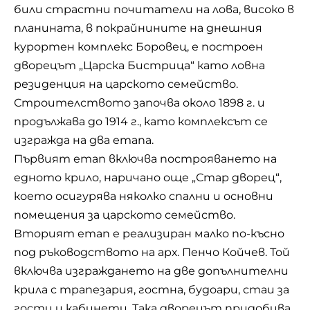
били страстни почитатели на лова, високо в
планината, в покрайнините на днешния
курортен комплекс Боровец, е построен
дворецът „Царска Бистрица“ като ловна
резиденция на царското семейство.
Строителството започва около 1898 г. и
продължава до 1914 г., като комплексът се
изгражда на два етапа.
Първият етап включва построяването на
едното крило, наричано още „Стар дворец“,
което осигурява няколко спални и основни
помещения за царското семейство.
Вторият етап е реализиран малко по-късно
под ръководството на арх. Пенчо Койчев. Той
включва изграждането на две допълнителни
крила с трапезария, гостна, будоари, стаи за
гости и кабинети. Така дворецът придобива