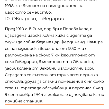
1998 г., е върнат на наследниците на
царското семейство.
10. Овнарско, Говедарци
През 1910 г. в Рила, под връх Попова капа, е
изградена царска ловна хижа с идеята да
служи за ловна база на цар Фердинанд. Намира
се на надморска височина от 1550 м и е
разположена на около 7 км югоизточно от
село Говедарци, в местността Овнарско,
заобиколена от вековни иглолистни гори.
Сградата се състои от три части: една за
столова, друга за спални помещения с няколко
стаи и трета за обслужващия персонал. След
9 септември 1944 г. хижата е използвана като
почивна станция.