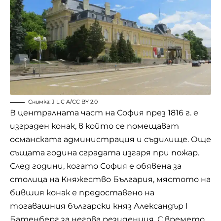
Снимка: J L C A/
CC BY 2.0
В централната част на София през 1816 г. е
изграден конак, в който се помещават
османската администрация и съдилище. Още
същата година сградата изгаря при пожар.
След години, когато София е обявена за
столица на Княжество България, мястото на
бившия конак е предоставено на
тогавашния български княз Александър I
Батенберг за негова резиденция. С времето