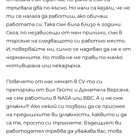
тръгвала два по-късно. Но нали са казали, че не
ти се налага да работиш, ако обичаш
работата си. Така съм била близо 4 години.
Сега, по независещи от мен причини, съм в
търсене на следващото си работно място.
И, повярвайте ми, силно се надявам да не е от
нормалните. Но това не ме прави по-малко
мотивирана или некадърна.
Повечето от нас нямат в CV-то си
препоръки от Бил Гейтс и Донатела Версаче,
не сме работили в NASA или BBC. А и не сме
длъжни!!! Ако някой си позволи да се присмее
на предишните ви длъжности, каквито и да
са те, просто си тръгнете. Бъдещият ви
работодател трябва да уважава вас, това