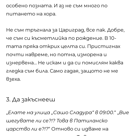
особено позната. И аз не съм много по
питането на хора.
Не съм тръгнала за Цариград, все пак. Добре,
че съм си късметлийка по рождение. В 10-
тата пряка открих целта си. Пристигнах
почти навреме, но потна, изморена и
изнервена… Не искам и да си помислям каква
гледка съм била. Само гадая, защото не ме
взеха.
3. Да закъснееш
„
Елате на улица „Сашо Сладура“ в 09:00.
“ „
Вие
шегувате ли се?!? Това в Патиланско
царство ли е?!?
“ Отново си идваме на