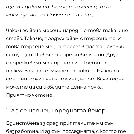
ще ти давам по 2 хиляди на месец. Ти не
мисли за нищо. Просто си пиши.
„
Чакам го вече месеци наред, но това така и не
става. Така че, продължавам с търсенето. И
това търсене ме „натресе“ в доста неловки
ситуации. Повечето преживях лично. Други
са преживели мои приятели. Трети не
пожелавам да се случат на никого. Някои са
смешни, други унизителни, но от всяка една
можете да си извадите ценна поука.
Приятно четене…
1. Да се напиеш предната вечер
Единствена аз сред приятелите ми съм
безработна. И аз съм последната, с която те