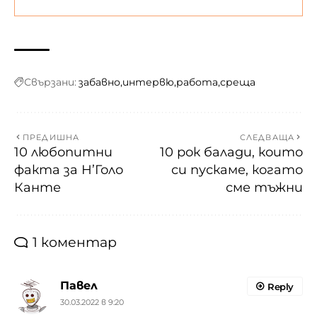
Свързани:
забавно
интервю
работа
среща
ПРЕДИШНА
СЛЕДВАЩА
10 любопитни
10 рок балади, които
факта за Н’Голо
си пускаме, когато
Канте
сме тъжни
1 коментар
Павел
Reply
30.03.2022 в 9:20