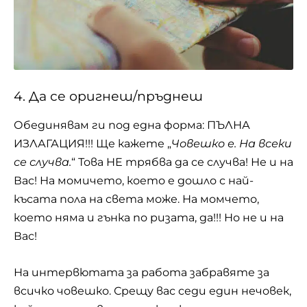
4. Да се оригнеш/пръднеш
Обединявам ги под една форма: ПЪЛНА
ИЗЛАГАЦИЯ!!! Ще кажете „
Човешко е. На всеки
се случва.
“ Това НЕ трябва да се случва! Не и на
Вас! На момичето, което е дошло с най-
късата пола на света може. На момчето,
което няма и гънка по ризата, да!!! Но не и на
Вас!
На интервютата за работа забравяте за
всичко човешко. Срещу вас седи един нечовек,