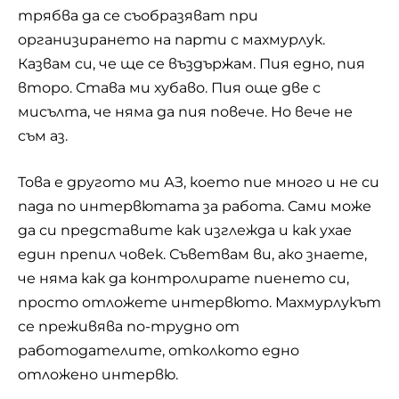
трябва да се съобразяват при
организирането на парти с махмурлук.
Казвам си, че ще се въздържам. Пия едно, пия
второ. Става ми хубаво. Пия още две с
мисълта, че няма да пия повече. Но вече не
съм аз.
Това е другото ми АЗ, което пие много и не си
пада по интервютата за работа. Сами може
да си представите как изглежда и как ухае
един препил човек. Съветвам ви, ако знаете,
че няма как да контролирате пиенето си,
просто отложете интервюто. Махмурлукът
се преживява по-трудно от
работодателите, отколкото едно
отложено интервю.