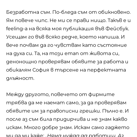
Безработна съм. По-бледа съм от обикновено.
Ям повече чипс. Не ми се прави нищо. Такъв е и
feeling-a на всяка моя публикация във Фейсбук.
Усещам го във всяко редче, което напиша. И
вече почвам да го чувствам като състояние
на духа си. Та, на този етап от живота си,
денонощно проверявам обявите за работа и
обикалям София в търсене на перфектната
длъжност.
Между другото, повечето от фирмите
трябва да ме наемат само, за да проверявам
обявите им за правописни грешки. Пълно е. И
после аз съм била придирчива и не знам какво
искам. Много добре знам. Искам само гаджето
ми да ми каже: „
Няма нужда да работиш. Аз