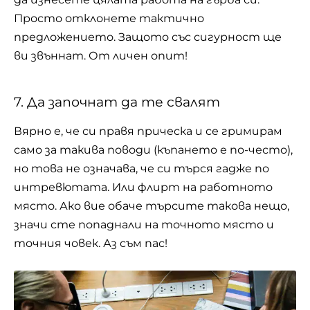
Просто отклонете тактично
предложението. Защото със сигурност ще
ви звъннат. От личен опит!
7. Да започнат да те свалят
Вярно е, че си правя прическа и се гримирам
само за такива поводи (къпането е по-често),
но това не означава, че си търся гадже по
интревютата. Или флирт на работното
място. Ако вие обаче търсите такова нещо,
значи сте попаднали на точното място и
точния човек. Аз съм пас!