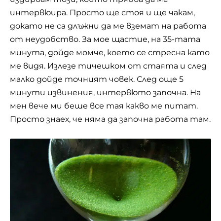
интервюира. Просто ще стоя и ще чакам,
докато не са длъжни да ме вземат на работа
от неудобство. За мое щастие, на 35-тата
минута, дойде момче, което се стресна като
ме видя. Излезе тичешком от стаята и след
малко дойде точният човек. След още 5
минути извинения, интервюто започна. На
мен вече ми беше все тая какво ме питат.
Просто знаех, че няма да започна работа там.