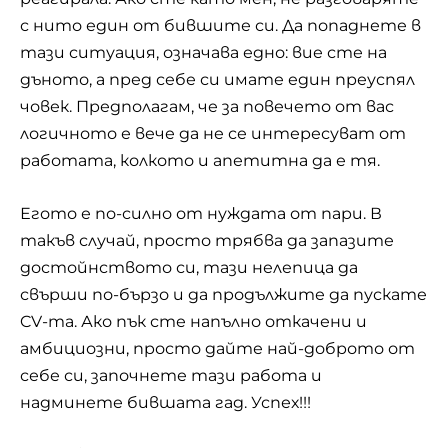
с нито един от бившите си. Да попаднете в
тази ситуация, означава едно: вие сте на
дъното, а пред себе си имате един преуспял
човек. Предполагам, че за повечето от вас
логичното е вече да не се интересуват от
работата, колкото и апетитна да е тя.
Егото е по-силно от нуждата от пари. В
такъв случай, просто трябва да запазите
достойнството си, тази нелепица да
свърши по-бързо и да продължите да пускате
CV-та. Ако пък сте напълно откачени и
амбициозни, просто дайте най-доброто от
себе си, започнете тази работа и
надминете бившата гад. Успех!!!