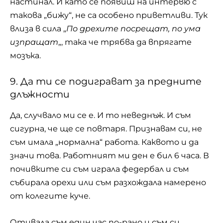
настинал. И като се появиш на интервю с
такова „бижу“, не са особено приветливи. Тук
влиза в сила „
По дрехите посрещат, по ума
изпращат
„, така че трябва да впрягате
мозъка.
9. Да ти се подиграват за предните
длъжности
Да, случвало ми се е. И то неведнъж. И съм
сигурна, че ще се повтаря. Признавам си, не
съм имала „нормална“ работа. Каквото и да
значи това. Работният ми ден е бил 6 часа. В
почивките си съм играла федербал и съм
събирала орехи или съм разхождала намерено
от колегите куче.
Отивала съм един час по-рано и съм си