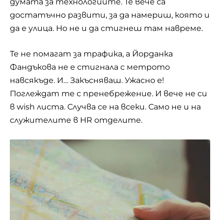
думата за технологиите. Те вече са
достатъчно развити, за да намериш, която и
да е улица. Но не и да стигнеш там навреме.
Те не помагат за трафика, а Йорданка
Фандъкова не е стигнала с метрото
навсякъде. И… Закъсняваш. Ужасно е!
Поглеждат те с пренебрежение. И вече не си
в wish листа. Случва се на всеки. Само не и на
служителите в HR отделите.