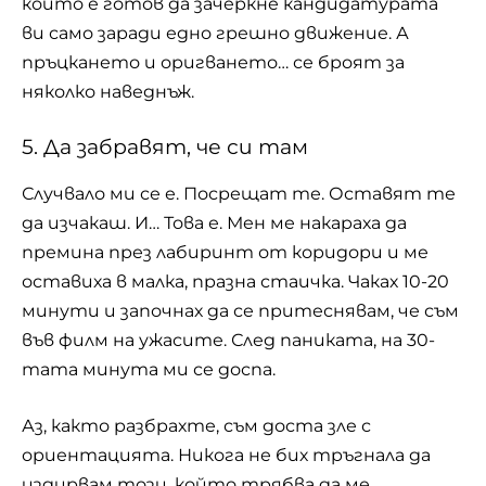
който е готов да зачеркне кандидатурата
ви само заради едно грешно движение. А
пръцкането и оригването… се броят за
няколко наведнъж.
5. Да забравят, че си там
Случвало ми се е. Посрещат те. Оставят те
да изчакаш. И… Това е. Мен ме накараха да
премина през лабиринт от коридори и ме
оставиха в малка, празна стаичка. Чаках 10-20
минути и започнах да се притеснявам, че съм
във филм на ужасите. След паниката, на 30-
тата минута ми се доспа.
Аз, както разбрахте, съм доста зле с
ориентацията. Никога не бих тръгнала да
издирвам този, който трябва да ме