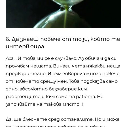
6. Да знаеш повече от този, който те
интервюира
Аха… И това ми се е случвало. Аз обичам да си
проучвам нещата. Винаги чета някакви неща
предварително. И съм говорила много повече
от човечето срещу мен. Това подсказва само
едно: абсолютно безхаберие към
работещите и към самата работа. Не
започвайте на такова място!!!
Да, ще блеснете сред останалите. Но и може
да изнесете цялата работа на гърба си.