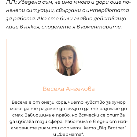
П.П.: Убедена съм, че има много и дори още по-
нелепи ситуации, свързани с интервютата
за работа. Ако сте били главно действащо
лице в някоя, споделете я в коментарите.
Весела Ангелова
Весела е от онези хора, чието чувство за хумор
може да те разсмее до сълзи и да те разплаче до
смях. Завършила е право, но всячески се опитва
да избягва тази сфера. Работила е в едни от най-
гледаните риалити формати като „Big Brother“
и „Фермата“.