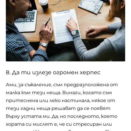
8. Да ти излезе огромен херпес
Ами, за съжаление, съм предразположена от
малка към тези неща. Винаги, когато съм
притеснена или леко настинала, някое от
тези гадни неща решават да се появят
върху устата ми. Да, но последното, което
хората си мислят е, че си стресиран или