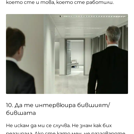
което сте и това, което сте работили.
10. Да те интервюира бившият/
бившата
Не искам да ми се случва. Не знам как бих
реагирала. Ако сте като мен, не разговаряте