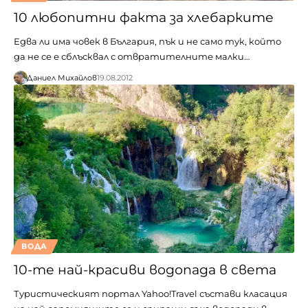
10 любопитни факта за хлебарките
Едва ли има човек в България, пък и не само тук, който
да не се е сблъсквал с отвратителните малки…
Даниел Михайлов
19.08.2012
ВОДА
10-те най-красиви водопада в света
Туристическият портал Yahoo!Travel състави класация