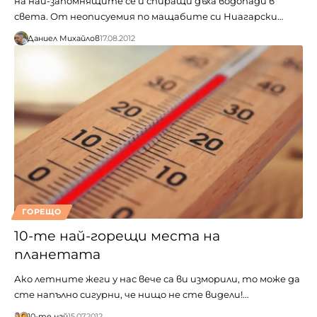
на най-запомнящите се и спиращи дъха водопади в
света. От неописуемия по мащабите си Ниагарски…
Даниел Михайлов
17.08.2012
ГОРЕЩО
10-те най-горещи места на
планетата
Ако летните жеги у нас вече са ви изморили, то може да
сте напълно сигурни, че нищо не сте видели!…
10-те най
15.07.2012