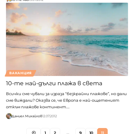
ВАКАНЦИЯ
10-те най-дълги плажа в света
Всички сме чували за израза “безкрайни плажове”, но дали
сме виждали? Оказва се, че Европа е най-ощетеният
откъм плажове континент.…
Даниел Михайлов
12.07.2012
1
2
…
9
10
11