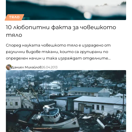
ТЯЛО
10 любопитни факта за човешкото
тяло
Според науката човешкото тяло е изградено от
различни видове тъкани, които са групирани по
определен начин и така изграждат отделните…
Даниел Михайлов
26.04.2013