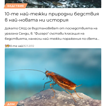
БЕДСТВИЯ
10-те най-тежки природни бедствия
в най-новата ни история
Докато САЩ се възстановяват от последствията на
урагана Санди, в. "Фигаро" състави класация на
бедствията, нанесли най-тежки поражения по света…
10-те най
05.11.2012
ДОМ