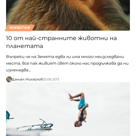
ЖИВОТНИ
10 от най-странните животни на
планетата
Въпреки че на Земята едва ли има много неизследвани
места, все пак живият свят около нас продължава да ни
изненадва…
Даниел Михайлов
20.06.2013