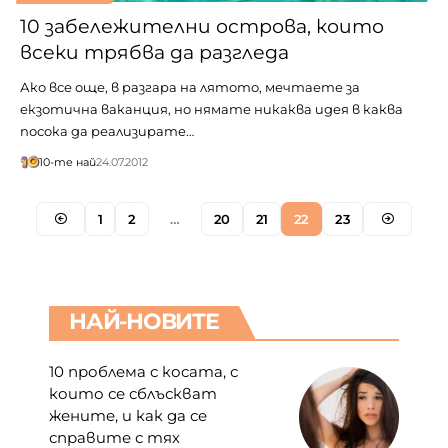
10 забележителни острова, които
всеки трябва да разгледа
Ако все още, в разгара на лятото, мечтаете за
екзотична ваканция, но нямате никаква идея в каква
посока да реализирате…
10-те най
24.07.2012
1
2
…
20
21
22
23
НАЙ-НОВИТЕ
10 проблема с косата, с
които се сблъскват
жените, и как да се
справите с тях