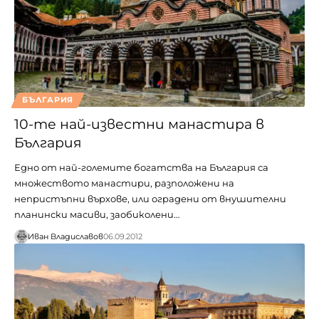
БЪЛГАРИЯ
10-те най-известни манастира в
България
Едно от най-големите богатства на България са
множеството манастири, разположени на
непристъпни върхове, или оградени от внушителни
планински масиви, заобиколени…
Иван Владиславов
06.09.2012