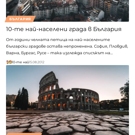
БЪЛГАРИЯ
10-те най-населени града в България
От години челната петица на най-населените
български градове остава непроменена. София, Пловдив,
Варна, Бургас, Русе – така изглежда списъкът на…
10-те най
15.08.2012