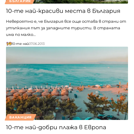
БЪЛГАРИЯ
10-те най-красиви места в България
Невероятно е, че България все още остава в страни от
утъпкания път за западните туристи. В страната
има по малко…
10-те най
07.06.2013
ВАКАНЦИЯ
10-те най-добри плажа в Европа