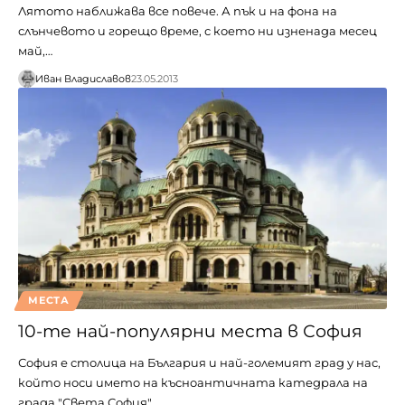
Лятото наближава все повече. А пък и на фона на
слънчевото и горещо време, с което ни изненада месец
май,…
Иван Владиславов
23.05.2013
МЕСТА
10-те най-популярни места в София
София е столица на България и най-големият град у нас,
който носи името на късноантичната катедрала на
града "Света София".…