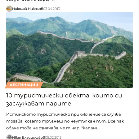
Николай Николов
03.04.2013
ДЕСТИНАЦИИ
10 туристически обекта, които си
заслужават парите
Истинското туристическо приключение се случва
тогава, когато тръгнеш по неутъпкан път. Все пак
обаче това не означава, че т.нар. "капани…
Иван Владиславов
05.02.2013