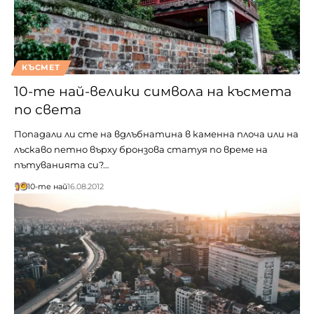
КЪСМЕТ
10-те най-велики символа на късмета
по света
Попадали ли сте на вдлъбнатина в каменна плоча или на
лъскаво петно върху бронзова статуя по време на
пътуванията си?…
10-те най
16.08.2012