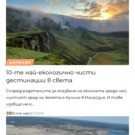
ДЪРЖАВИ
10-те най-екологично чисти
дестинации в света
Според радетелите за опазване на околната среда най-
чистият град на Земята е Кучинг в Малайзия. И това
изобщо не е…
10-те най
06.11.2012