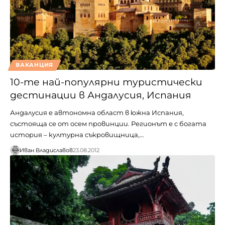
ВАКАНЦИЯ
10-те най-популярни туристически
дестинации в Андалусия, Испания
Андалусия е автономна област в южна Испания,
състояща се от осем провинции. Регионът е с богата
история – културна съкровищница,…
Иван Владиславов
23.08.2012