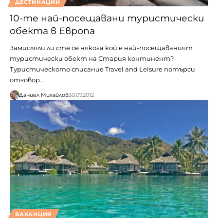
ДЕСТИНАЦИИ
10-те най-посещавани туристически
обекта в Европа
Замисляли ли сте се някога кой е най-посещаваният
туристически обект на Стария континент?
Туристическото списание Travel and Leisure потърси
отговор…
Даниел Михайлов
30.07.2012
ВАКАНЦИЯ