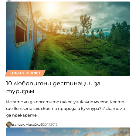
LONELY PLANET
10 любопитни дестинации за
туризъм
Искате ли да посетите някое уникално място, което
ще ви плени със своята природа и култура? Искате ли
да прекарате…
Даниел Михайлов
20.11.2012