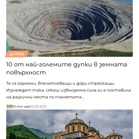
ДУПКИ
10 от най-големите дупки в земната
повърхност
Те са огромни, впечатляващи и дори стряскащи.
Изглеждат така, сякаш извънземна сила ги е поставила
на различни места по планетата…
10-те най
20.09.2012