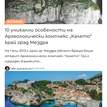
ИСТОРИЯ
10 уникални особености на
Археологически комплекс „Калето“
край град Мездра
На 1 юли 2013 г. край гр. Мездра (област Враца) беше
открит Археологически комплекс "Калето". Той е
изграден в рамките…
Сабя Дамаскиня
25.09.2013