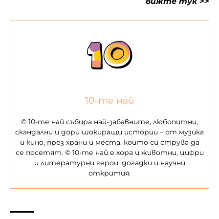
вижте тук >>
10-те най
© 10-те най събира най-забавните, любопитни,
скандални и дори шокиращи истории – от музика
и кино, през храни и места, които си струва да
се посетят. © 10-те най е хора и животни, цифри
и литературни герои, догадки и научни
открития.