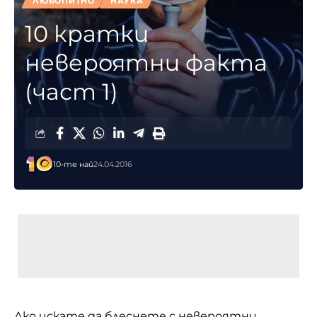
ЛЮБОПИТНО
НАУКА
10 кратки
невероятни факта
(част 1)
10-те най
24.04.2016
Ако искате да блеснете с невероятни