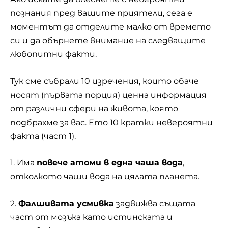
познания пред вашите приятели, сега е
моментът да отделите малко от времето
си и да обърнете внимание на следващите
любопитни факти.
Тук сме събрали 10 изречения, които обаче
носят (първата порция) ценна информация
от различни сфери на живота, която
подбрахме за вас. Ето 10 кратки невероятни
факта (част 1).
1. Има
повече атоми в една чаша вода
,
отколкото чаши вода на цялата планета.
2.
Фалшивата усмивка
задвижва същата
част от мозъка като истинската и