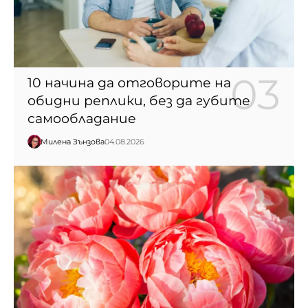
10 начина да отговорите на
обидни реплики, без да губите
самообладание
Милена Зънзова
04.08.2026