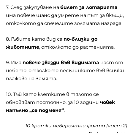
7. След закупуване на
билет за лотарията
има повече шанс да умрете на път за вкъщи,
отколкото да спечелите голямата награда.
8. Гъбите като вид са
по-близки до
животните
, отколкото до растенията.
9. Има
повече звезди във видимата
част от
небето, отколкото песъчинките във всички
плажове на Земята.
10. Тъй като клетките в тялото се
обновяват постоянно, за 10 години
човек
напълно „се подменя“
.
10 кратки невероятни факта (част 2)