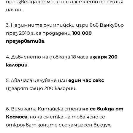
произвежда хормони на щастието по същия
начин.
3. На зимните олимпийски игри във Ванкувър
през 2010 г. са продадени
100 000
презерватива
.
4. Дъвченето на дъвка за 18 часа
изгаря 200
калории
.
5. Два часа целуване или
един час секс
изгарят също 200 калории.
6. Великата Китайска стена
не се вижда от
Космоса
, но за сметка на това ясно се
открояват зоните със замърсен въздух.