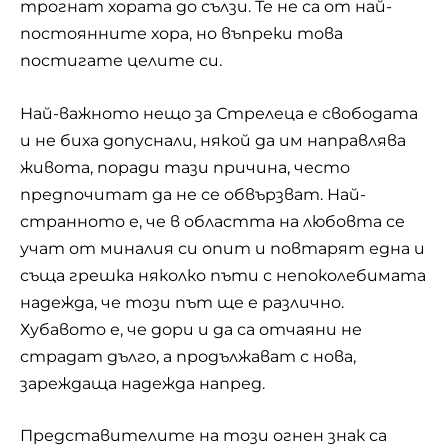
трогнат хората до сълзи. Те не са от най-
постоянните хора, но въпреки това
постигате целите си.
Най-важното нещо за Стрелеца е свободата
и не биха допуснали, някой да им направлява
живота, поради тази причина, често
предпочитат да не се обвързват. Най-
странното е, че в областта на любовта се
учат от миналия си опит и повтарят една и
съща грешка няколко пъти с непоколебимата
надежда, че този път ще е различно.
Хубавото е, че дори и да са отчаяни не
страдат дълго, а продължават с нова,
зареждаща надежда напред.
Представителите на този огнен знак са