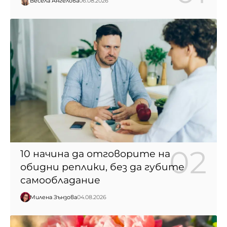
Весела Ангелова
06.08.2026
10 начина да отговорите на
обидни реплики, без да губите
самообладание
Милена Зънзова
04.08.2026