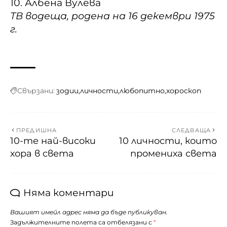
10. Албена Вулева
ТВ водеща, родена на 16 декември 1975
г.
Свързани:
зодии
личности
любопитно
хороскоп
ПРЕДИШНА
СЛЕДВАЩА
10-те най-високи
10 личности, които
хора в света
промениха света
Няма коментари
Вашият имейл адрес няма да бъде публикуван.
Задължителните полета са отбелязани с
*