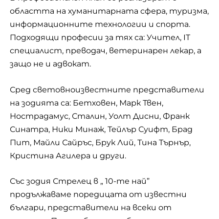
областта на хуманитарната сфера, туризма,
информационните технологии и спорта.
Подходящи професии за тях са: Учител, IT
специалист, преводач, ветеринарен лекар, а
защо не и адвокат.
Сред световноизвестните представители
на зодията са: Бетховен, Марк Твен,
Нострадамус, Сталин, Уолт Дисни, Франк
Синатра, Ники Минаж, Тейлър Суифт,
Брад
Пит
, Майли Сайръс, Брук Лий, Тина Търнър,
Кристина Агилера и други.
Със зодия Стрелец в „ 10-те най”
продължаваме поредицата от известни
българи, представители на всеки от