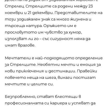
Стрелец. Стрелците са родени между 23
ноември и 21 декември. Представителите на
този зодиакален знак са много жизнена и
търсеща натура. Оръжието им е
прословутото им чувство за хумор,
използват ли го – със сигурност няма да
имат врагове.
Мечтатели е най-подходящото определение
за Стрелците. Необятни мечти и емоция за
нови приключения и дестинации. Правейки
повечето неща на шега, винаги постигат
мечтите и целите си.
Безпроблемно, стават блестящи в
професионалната си кариера и успяват да