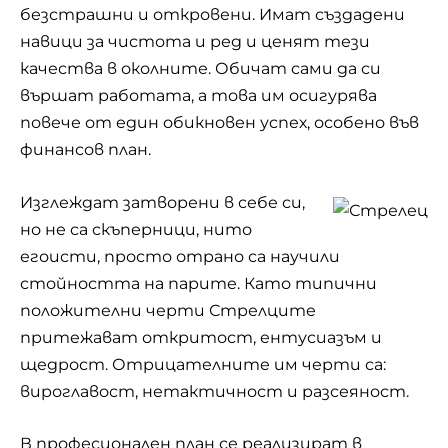
безстрашни и откровени. Имат създадени
навици за чистота и ред и ценят тези
качества в околните. Обичат сами да си
вършат работата, а това им осигурява
повече от един обикновен успех, особено във
финансов план.
Изглеждат затворени в себе си,
но не са скъперници, нито
егоисти, просто отрано са научили
стойността на парите. Като типични
положителни черти Стрелците
притежават откритост, ентусиазъм и
щедрост. Отрицателните им черти са:
вироглавост, нетактичност и разсеяност.
В професионален план се реализират в