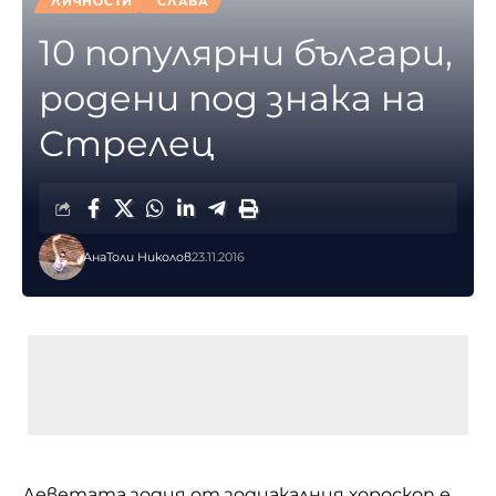
ЛИЧНОСТИ
СЛАВА
10 популярни българи,
родени под знака на
Стрелец
АнаТоли Николов
23.11.2016
Деветата зодия от зодиакалния хороскоп е