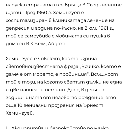
напуска страната и се връща в Съединените
щати. През 1960 г. Хемингуей е
хоспитализиран в клиниката за лечение на
депресия и година по-късно, на 2 юли 1961 г.,
той се самоубива с любимата си пушка в
дома си в Кечъм, Айдахо.
Хемингуей е човекът, който изрича
световноизвестната фраза „Всичко, което е
далече от морето, е провинция“. Всъщност
той е този, на когото светът дължи не една
и две написани истини. Днес, в деня на
годишнината от неговото рождение, ето
още 10 гениални прозрения на Ърнест
Хемингуей.
1. „Ако изпитваш безпокойство по малко