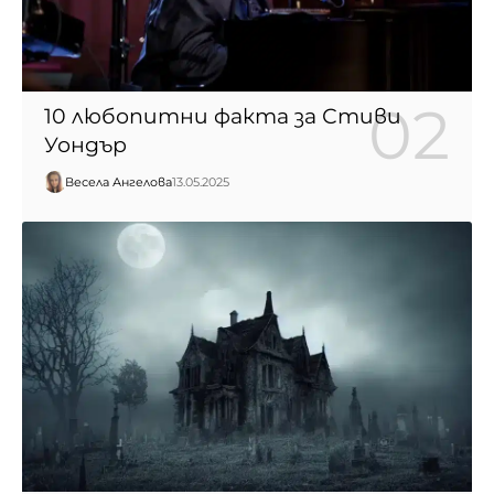
10 любопитни факта за Стиви
Уондър
Весела Ангелова
13.05.2025