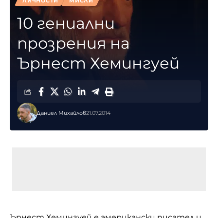
ЛИЧНОСТИ
МИСЛИ
10 гениални
прозрения на
Ърнест Хемингуей
Даниел Михайлов
21.07.2014
Ърнест Хемингуей е американски писател и