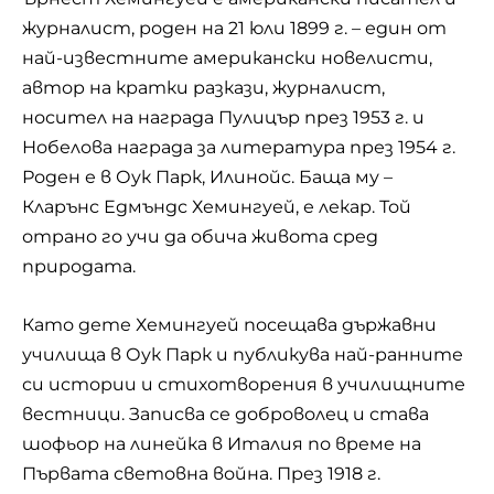
журналист, роден на 21 юли 1899 г. – един от
най-известните американски новелисти,
автор на кратки разкази, журналист,
носител на награда Пулицър през 1953 г. и
Нобелова награда за литература през 1954 г.
Роден е в Оук Парк, Илинойс. Баща му –
Кларънс Едмъндс Хемингуей, е лекар. Той
отрано го учи да обича живота сред
природата.
Като дете Хемингуей посещава държавни
училища в Оук Парк и публикува най-ранните
си истории и стихотворения в училищните
вестници. Записва се доброволец и става
шофьор на линейка в Италия по време на
Първата световна война. През 1918 г.