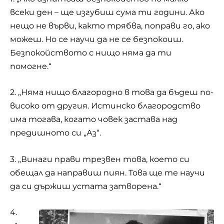
всеки ден – ще изгубиш сума ти години. Ако
нещо не върви, както трябва, поправи го, ако
можеш. Но се научи да не се безпокоиш.
Безпокойството с нищо няма да ти
помогне.“
2. „Няма нищо благородно в това да бъдеш по-
високо от другия. Истинско благородство
има тогава, когато човек застава над
предишното си „Аз“.
3. „Винаги прави трезвен това, което си
обещал да направиш пиян. Това ще те научи
да си държиш устата затворена.“
4.