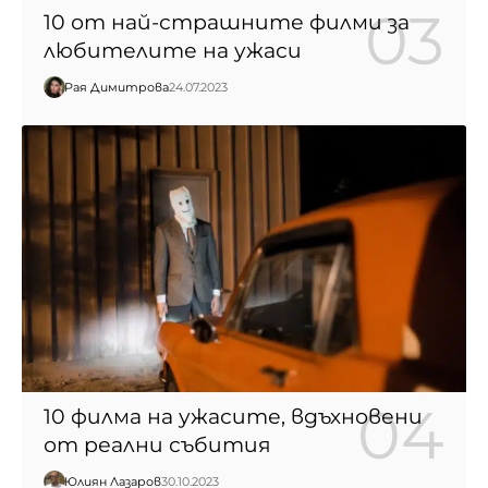
10 от най-страшните филми за
любителите на ужаси
Рая Димитрова
24.07.2023
10 филма на ужасите, вдъхновени
от реални събития
Юлиян Лазаров
30.10.2023