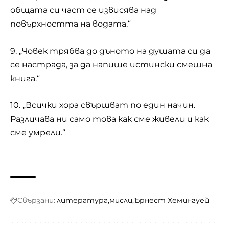
общата си част се извисява над
повърхността на водата.“
9. „Човек трябва до дъното на душата си да
се настрада, за да напише истински смешна
книга.“
10. „Всички хора свършват по един начин.
Различава ни само това как сме живeли и как
сме умрели.“
Свързани:
литература
мисли
Ърнест Хемингуей