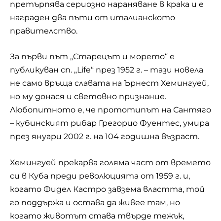
претърпява сериозно нараняване в крака и е
награден два пъти от италианското
правителство.
За първи път „Старецът и морето“ е
публикуван сп. „Life“ през 1952 г. – тази новела
не само връща славата на Ърнест Хемингуей,
но му донася и световно признание.
Любопитното е, че прототипът на Сантяго
– кубинският рибар Грегорио Фуентес, умира
през януари 2002 г. на 104 годишна възраст.
Хемингуей прекарва голяма част от времето
си в Куба преди революцията от 1959 г. и,
когато Фидел Кастро завзема властта, той
го поддържа и остава да живее там, но
когато животът става твърде тежък,