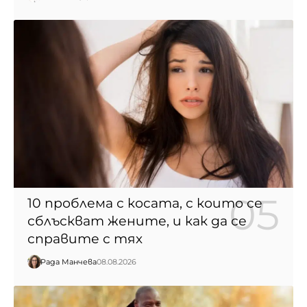
10 проблема с косата, с които се
сблъскват жените, и как да се
справите с тях
Рада Манчева
08.08.2026