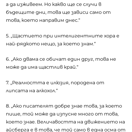
а да изживеем. Но какво ще се случи в
бъдещите дни, това ще зависи само от
това, което направим днес.“
5. „Щастието при интелигентните хора е
най-рядкото нещо, за което знам.“
6. „Ако двама се обичат един друг, това не
може да има щастлив край.“
7. „Реалността е илюзия, породена от
липсата на алкохол.“
8. „Ако писателят добре знае това, за което
пише, той може да изпусне много от това,
което знае. Величавостта на движението на
айсберга е в това, че той само в една осма от