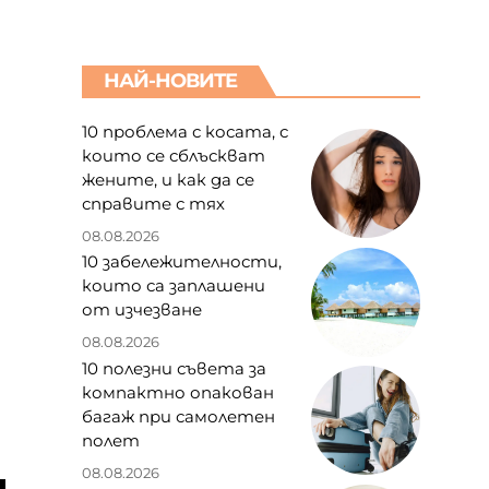
НАЙ-НОВИТЕ
10 проблема с косата, с
които се сблъскват
жените, и как да се
,
справите с тях
08.08.2026
10 забележителности,
които са заплашени
от изчезване
08.08.2026
10 полезни съвета за
компактно опакован
багаж при самолетен
полет
08.08.2026