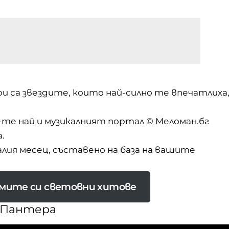
и са звездите, които най-силно те впечатлиха
-те най
и музикалният портал © Меломан.бг
.
лия месец, съставено на база на вашите
бимите си световни хитове
я Пантера