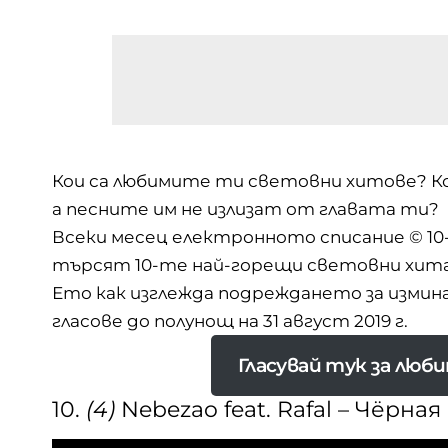
Кои са любимите ти световни хитове? Ко
а песните им не излизат от главата ти?
Всеки месец електронното списание
© 10
търсят 10-те най-горещи световни хита
Ето как изглежда подреждането за измина
гласове до полунощ на 31 август 2019 г.
Гласувай тук за лю
10.
(4)
Nebezao feat. Rafal – Чёрна