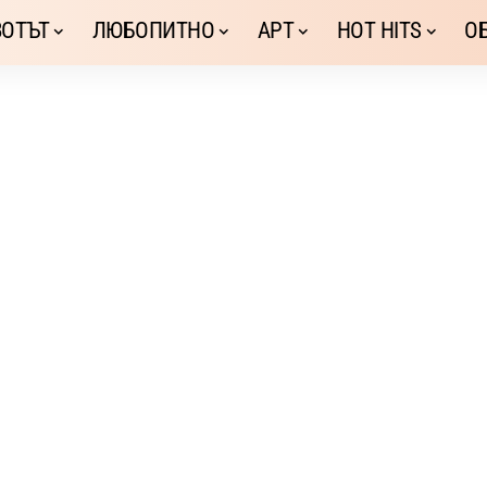
ОТЪТ
ЛЮБОПИТНО
АРТ
HOT HITS
О