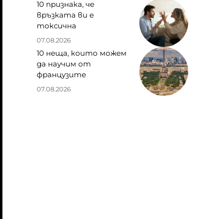
10 признака, че
връзката ви е
токсична
07.08.2026
10 неща, които можем
да научим от
французите
07.08.2026