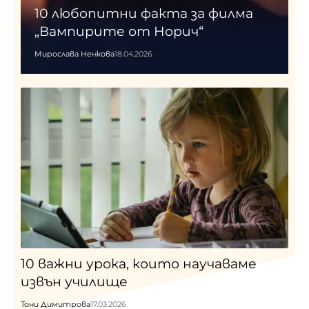
10 любопитни факта за филма
„Вампирите от Норич“
Мирослава Ненкова
18.04.2026
10 важни урока, които научаваме
извън училище
Тони Димитрова
17.03.2026