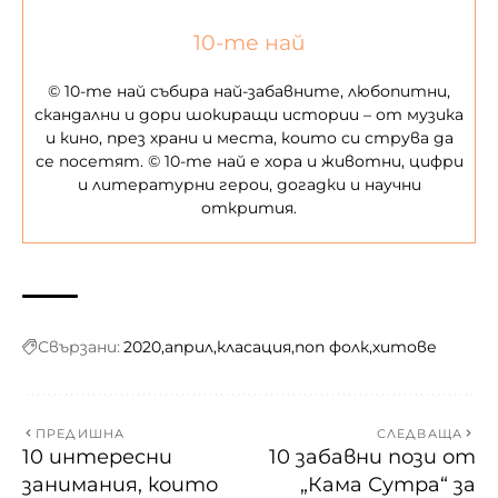
10-те най
© 10-те най събира най-забавните, любопитни,
скандални и дори шокиращи истории – от музика
и кино, през храни и места, които си струва да
се посетят. © 10-те най е хора и животни, цифри
и литературни герои, догадки и научни
открития.
Свързани:
2020
април
класация
поп фолк
хитове
ПРЕДИШНА
СЛЕДВАЩА
10 интересни
10 забавни пози от
занимания, които
„Кама Сутра“ за