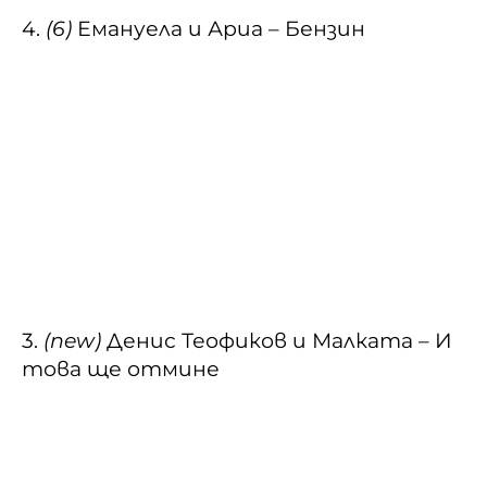
4.
(6)
Емануела и Ариа – Бензин
3.
(new)
Денис Теофиков и Малката – И
това ще отмине