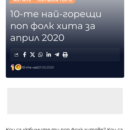
HOT HITS
ПОП ФОЛК ТОП 10
10-те най-горещи
поп фолк хита за
април 2020
10-те най
01.05.2020
Кои са любимите ти поп фолк хитове? Кои са