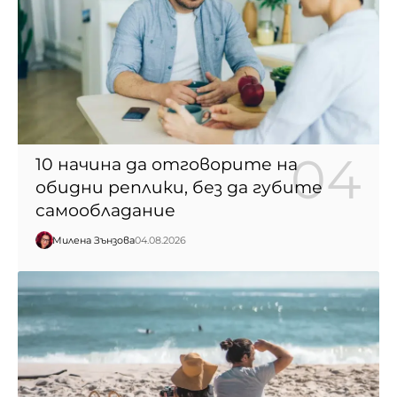
10 начина да отговорите на
обидни реплики, без да губите
самообладание
Милена Зънзова
04.08.2026