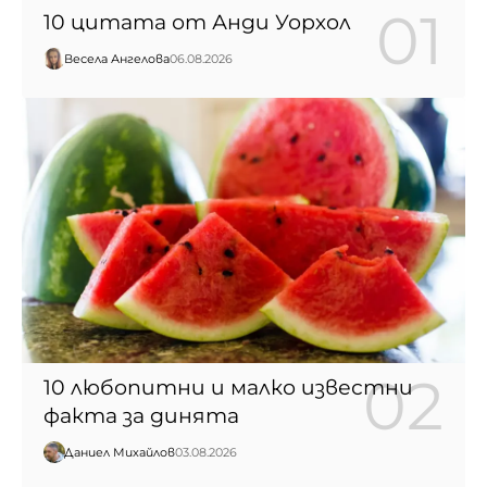
10 цитата от Анди Уорхол
Весела Ангелова
06.08.2026
10 любопитни и малко известни
факта за динята
Даниел Михайлов
03.08.2026