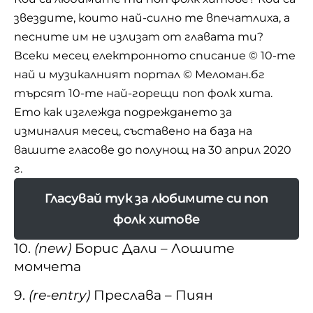
звездите, които най-силно те впечатлиха, а
песните им не излизат от главата ти?
Всеки месец електронното списание
© 10-те
най
и музикалният портал © Меломан.бг
търсят 10-те най-горещи поп фолк хита.
Ето как изглежда подреждането за
изминалия месец, съставено на база на
вашите гласове до полунощ на 30 април 2020
г.
Гласувай тук за любимите си поп
фолк хитове
10.
(new)
Борис Дали – Лошите
момчета
9.
(re-entry)
Преслава – Пиян