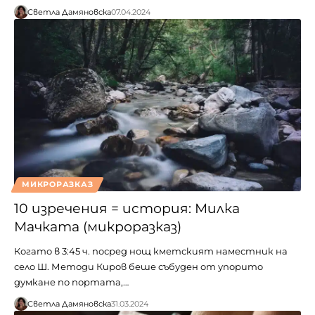
Светла Дамяновска
07.04.2024
МИКРОРАЗКАЗ
10 изречения = история: Милка
Мачката (микроразказ)
Когато в 3:45 ч. посред нощ кметският наместник на
село Ш. Методи Киров беше събуден от упорито
думкане по портата,…
Светла Дамяновска
31.03.2024