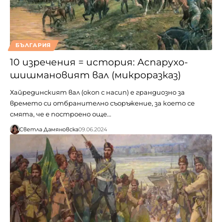
БЪЛГАРИЯ
10 изречения = история: Аспарухо-
шишмановият вал (микроразказ)
Хайрединският вал (окоп с насип) е грандиозно за
времето си отбранително съоръжение, за което се
смята, че е построено още…
Светла Дамяновска
09.06.2024