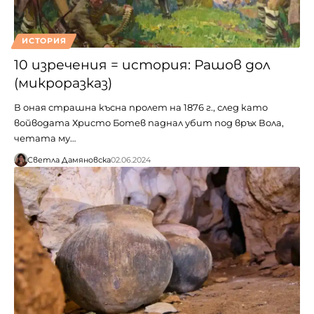
ИСТОРИЯ
10 изречения = история: Рашов дол
(микроразказ)
В оная страшна късна пролет на 1876 г., след като
войводата Христо Ботев паднал убит под връх Вола,
четата му…
Светла Дамяновска
02.06.2024