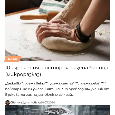
БАБА
10 изречения = история: Газена баница
(микроразказ)
„Дежавю”*, „дежа̀ векю̀”**, „дежа̀ сантѝ”***, „дежа̀ ревѐ”****
повтаряше си ужасеният и силно пребледнял ученик от
Езиковата гимназия, свлякъл се край…
Светла Дамяновска
24.03.2024