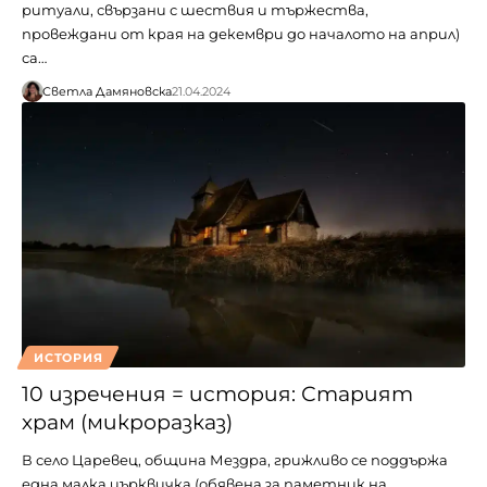
ритуали, свързани с шествия и тържества,
провеждани от края на декември до началото на април)
са…
Светла Дамяновска
21.04.2024
ИСТОРИЯ
10 изречения = история: Старият
храм (микроразказ)
В село Царевец, община Мездра, грижливо се поддържа
една малка църквичка (обявена за паметник на