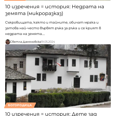
10 изречения = история: Недрата на
земята (микроразказ)
Съкровищата, както и тайните, обичат мрака и
затова най-често вървят ръка за ръка и се крият в
недрата на земята.…
Светла Дамяновска
19.05.2024
БОГОРОДИЦА
10 изречения = история: Дете зад