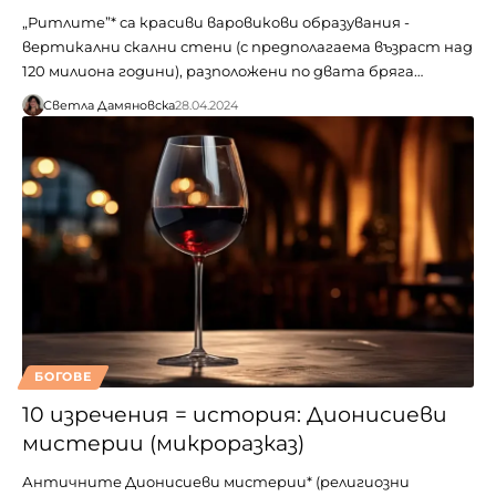
„Ритлите”* са красиви варовикови образувания -
вертикални скални стени (с предполагаема възраст над
120 милиона години), разположени по двата бряга…
Светла Дамяновска
28.04.2024
БОГОВЕ
10 изречения = история: Дионисиеви
мистерии (микроразказ)
Античните Дионисиеви мистерии* (религиозни