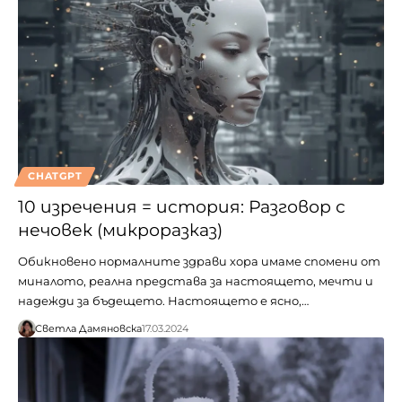
CHATGPT
10 изречения = история: Разговор с
нечовек (микроразказ)
Обикновено нормалните здрави хора имаме спомени от
миналото, реална представа за настоящето, мечти и
надежди за бъдещето. Настоящето е ясно,…
Светла Дамяновска
17.03.2024