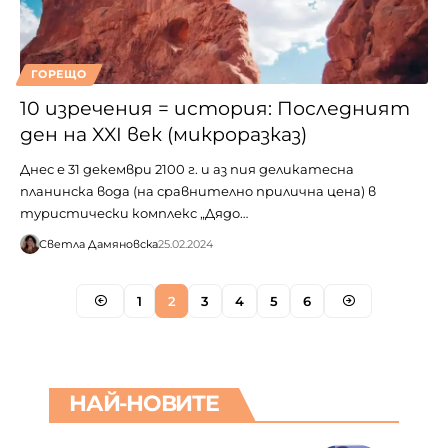
ГОРЕЩО
10 изречения = история: Последният
ден на XXI век (микроразказ)
Днес е 31 декември 2100 г. и аз пия деликатесна
планинска вода (на сравнително прилична цена) в
туристически комплекс „Дядо…
Светла Дамяновска
25.02.2024
1
2
3
4
5
6
НАЙ-НОВИТЕ