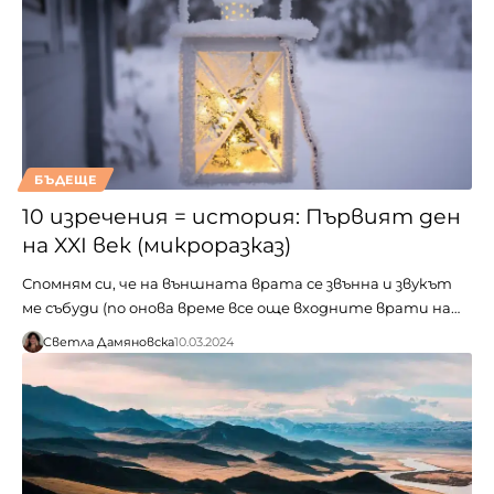
БЪДЕЩЕ
10 изречения = история: Първият ден
на XXI век (микроразказ)
Спомням си, че на външната врата се звънна и звукът
ме събуди (по онова време все още входните врати на…
Светла Дамяновска
10.03.2024