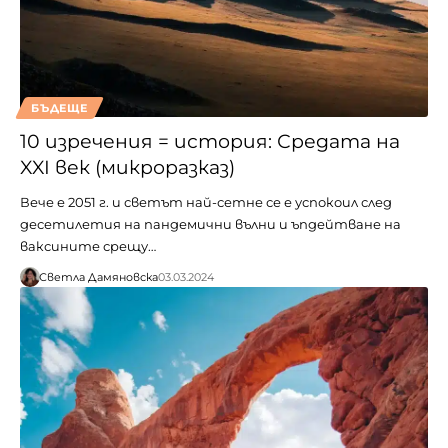
БЪДЕЩЕ
10 изречения = история: Средата на
XXI век (микроразказ)
Вече е 2051 г. и светът най-сетне се е успокоил след
десетилетия на пандемични вълни и ъпдейтване на
ваксините срещу…
Светла Дамяновска
03.03.2024