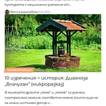
културата с национално значение от…
Светла Дамяновска
14.04.2024
МИКРОРАЗКАЗ
10 изречения = история: Диагноза
„Влачуган“ (микроразказ)
В миналото думите „мома” и „момък” са значели
поотраснало момиче, съответно момче, които още не
са имали интимен допир с…