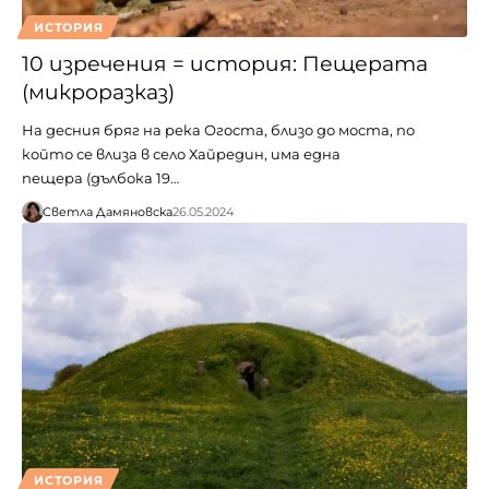
ИСТОРИЯ
10 изречения = история: Пещерата
(микроразказ)
На десния бряг на река Огоста, близо до моста, по
който се влиза в село Хайредин, има една
пещера (дълбока 19…
Светла Дамяновска
26.05.2024
ИСТОРИЯ