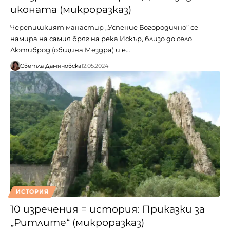
иконата (микроразказ)
Черепишкият манастир „Успение Богородично” се
намира на самия бряг на река Искър, близо до село
Лютиброд (община Мездра) и е…
Светла Дамяновска
12.05.2024
ИСТОРИЯ
10 изречения = история: Приказки за
„Ритлите“ (микроразказ)