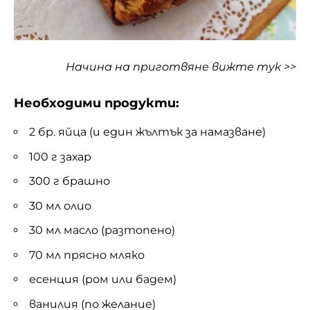
Начина на приготвяне
вижте тук >>
Необходими продукти:
2 бр. яйца (и един жълтък за намазване)
100 г захар
300 г брашно
30 мл олио
30 мл масло (разтопено)
70 мл прясно мляко
есенция (ром или бадем)
ванилия (по желание)