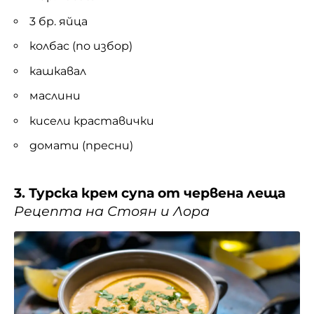
3 бр. яйца
колбас (по избор)
кашкавал
маслини
кисели краставички
домати (пресни)
3. Турска крем супа от червена леща
Рецепта на Стоян и Лора