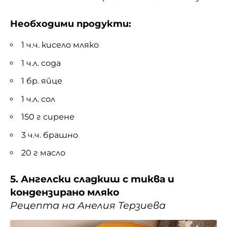
Необходими продукти:
1 ч.ч. кисело мляко
1 ч.л. сода
1 бр. яйце
1 ч.л. сол
150 г сирене
3 ч.ч. брашно
20 г масло
5. Ангелски сладкиш с тиква и
кондензирано мляко
Рецепта на Анелия Терзиева