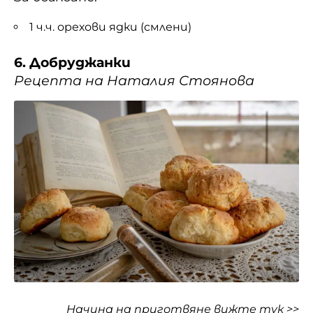
1 ч.ч. орехови ядки (смлени)
6. Добруджанки
Рецепта на Наталия Стоянова
Начина на приготвяне
вижте тук >>