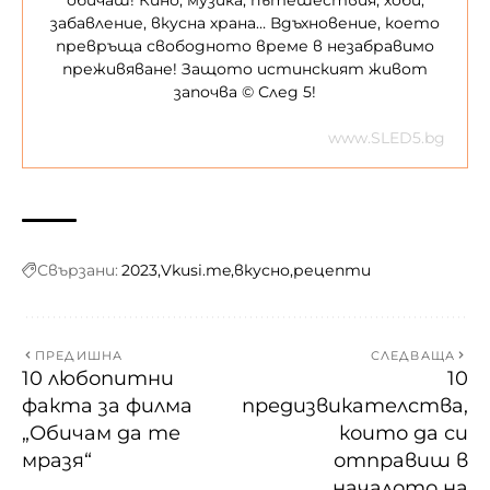
обичаш! Кино, музика, пътешествия, хоби,
забавление, вкусна храна… Вдъхновение, което
превръща свободното време в незабравимо
преживяване! Защото истинският живот
започва © След 5!
www.SLED5.bg
Свързани:
2023
Vkusi.me
вкусно
рецепти
ПРЕДИШНА
СЛЕДВАЩА
10 любопитни
10
факта за филма
предизвикателства,
„Обичам да те
които да си
мразя“
отправиш в
началото на