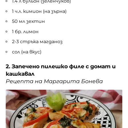
1.4 л бульон (зеленчуков)
1 ч.л. кимион (на зърна)
50 мл зехтин
1 бр. лимон
2-3 стръка магданоз
сол (на вкус)
2. Запечено пилешко филе с домат и
кашкавал
Рецепта на Маргарита Бонева