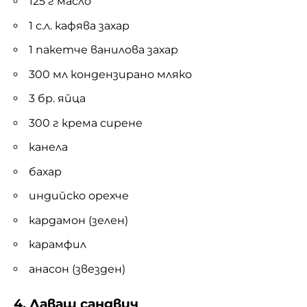
125 г масло
1 с.л. кафява захар
1 пакетче ванилова захар
300 мл кондензирано мляко
3 бр. яйца
300 г крема сирене
канела
бахар
индийско орехче
кардамон (зелен)
карамфил
анасон (звезден)
4. Лаваш сандвич