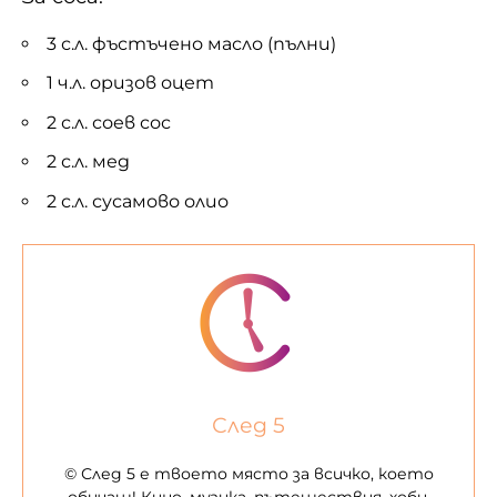
3 с.л. фъстъчено масло (пълни)
1 ч.л. оризов оцет
2 с.л. соев сос
2 с.л. мед
2 с.л. сусамово олио
След 5
© След 5 е твоето място за всичко, което