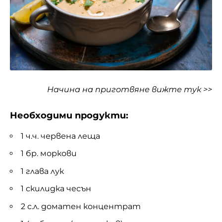
Начина на приготвяне
вижте тук >>
Необходими продукти:
1 ч.ч. червена леща
1 бр. моркови
1 глава лук
1 скилидка чесън
2 с.л. доматен концентрат