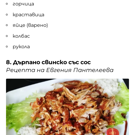
горчица
краставица
яйце (варено)
колбас
рукола
8. Дърпано свинско със сос
Рецепта на Евгения Пантелеева