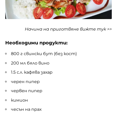
Начина на приготвяне
вижте тук >>
Необходими продукти:
800 г свински бут (без кост)
200 мл бяло вино
1.5 с.л. кафява захар
черен пипер
червен пипер
кимион
чесън на прах