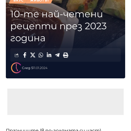
ВКУС
ЖИВОТЪТ
10-те най-четени
рецепти през 2023
година
След 5
11.01.2024
Празниците (в по-голямата си част)