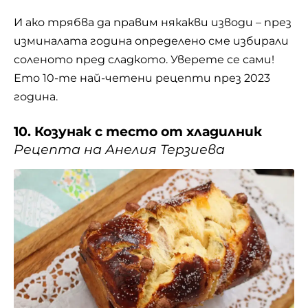
И ако трябва да правим някакви изводи – през
изминалата година определено сме избирали
соленото пред сладкото. Уверете се сами!
Ето 10-те най-четени рецепти през 2023
година.
10. Козунак с тесто от хладилник
Рецепта на Анелия Терзиева