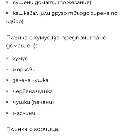
сушени домати (по желание)
кашкавал (или друго твърдо сирене по
избор)
Плънка с хумус (за предпочитане
домашен):
хумус
моркови
зелена чушка
червена чушка
чушки (печени)
маслини
Плънка с горчица: