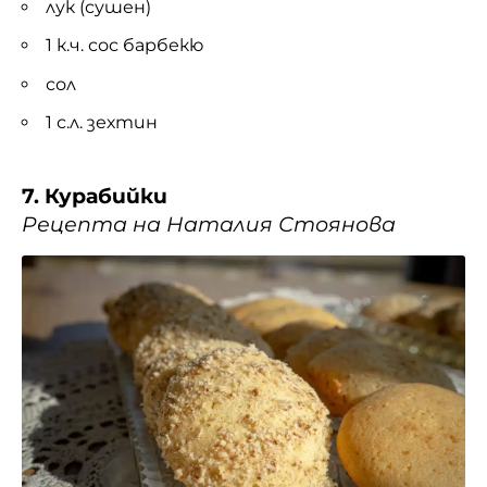
лук (сушен)
1 к.ч. сос барбекю
сол
1 с.л. зехтин
7. Курабийки
Рецепта на Наталия Стоянова