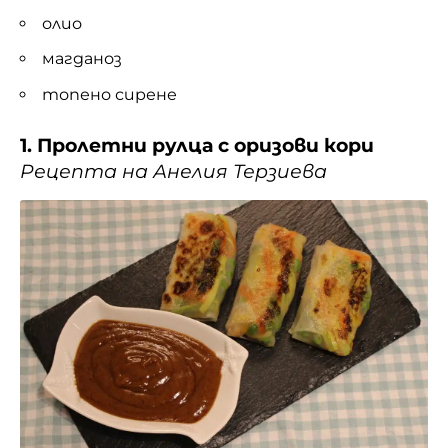
олио
магданоз
топено сирене
1. Пролетни рулца с оризови кори
Рецепта на Анелия Терзиева