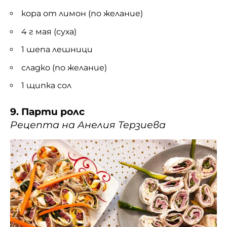
кора от лимон (по желание)
4 г мая (суха)
1 шепа лешници
сладко (по желание)
1 щипка сол
9. Парти ролс
Рецепта на Анелия Терзиева