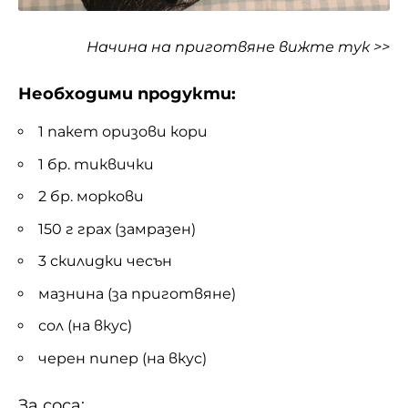
Начина на приготвяне
вижте тук >>
Необходими продукти:
1 пакет оризови кори
1 бр. тиквички
2 бр. моркови
150 г грах (замразен)
3 скилидки чесън
мазнина (за приготвяне)
сол (на вкус)
черен пипер (на вкус)
За соса: