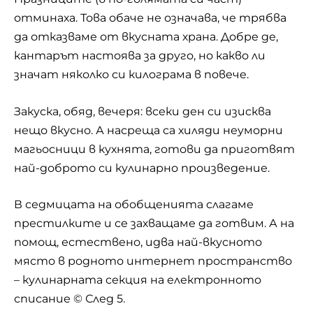
отминаха. Това обаче не означава, че трябва
да отказваме от вкусната храна. Добре де,
кантарът настоява за друго, но какво ли
значат няколко си килограма в повече.
Закуска, обяд, вечеря: всеки ден си изисква
нещо вкусно. А насреща са хиляди неуморни
магьосници в кухнята, готови да приготвят
най-доброто си кулинарно произведение.
В седмицата на обобщенията слагаме
престилките и се захващаме да готвим. А на
помощ, естествено, идва най-вкусното
място в родното интернет пространство
– кулинарната секция на електронното
списание ©
След 5
.