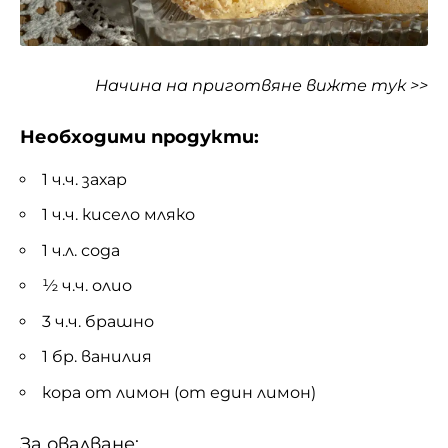
Начина на приготвяне
вижте тук >>
Необходими продукти:
1 ч.ч. захар
1 ч.ч. кисело мляко
1 ч.л. сода
½ ч.ч. олио
3 ч.ч. брашно
1 бр. ванилия
кора от лимон (от един лимон)
За овалване: