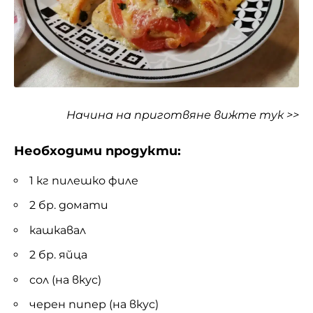
Начина на приготвяне
вижте тук >>
Необходими продукти:
1 кг пилешко филе
2 бр. домати
кашкавал
2 бр. яйца
сол (на вкус)
черен пипер (на вкус)