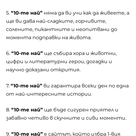
5.
“10-те най”
няма да ви учи как да живеете, а
ще ви дава най-сладките, горчивите,
солените, пикантните и неопитвани до
момента подправки на живота.
6.
“10-те най”
ще събира хора и животни,
цифри и литературни герои, догадки и
научно доказани открития.
7.
“10-те най”
ви гарантира всеки ден по една
от най-интересните истории.
8.
“10-те най”
ще бъде сигурен приятел и
забавно четиво в скучните и сиви моменти.
9.
“10-те най”
е сайтът, който избра 1-вия