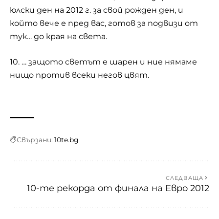
юлски ден на 2012 г. за свой рожден ден, и
който вече е пред вас, готов за подвизи от
тук… до края на света.
10. … защото светът е шарен и ние нямаме
нищо против всеки негов цвят.
Свързани:
10te.bg
СЛЕДВАЩА
10-те рекорда от финала на Евро 2012