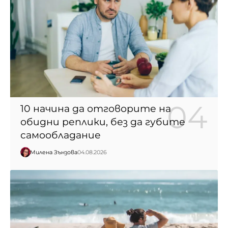
10 начина да отговорите на
обидни реплики, без да губите
самообладание
Милена Зънзова
04.08.2026