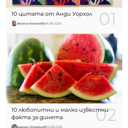
10 цитата от Анди Уорхол
Весела Ангелова
06.08.2026
10 любопитни и малко известни
факта за динята
Даниел Михайлов
03.08.2026