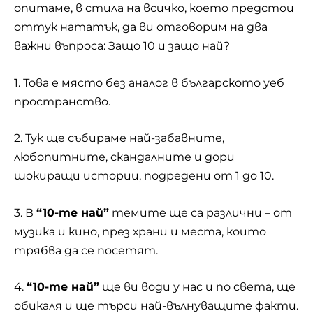
опитаме, в стила на всичко, което предстои
оттук нататък, да ви отговорим на два
важни въпроса: Защо 10 и защо най?
1. Това е място без аналог в българското уеб
пространство.
2. Тук ще събираме най-забавните,
любопитните, скандалните и дори
шокиращи истории, подредени от 1 до 10.
3. В
“10-те най”
темите ще са различни – от
музика и кино, през храни и места, които
трябва да се посетят.
4.
“10-те най”
ще ви води у нас и по света, ще
обикаля и ще търси най-вълнуващите факти.