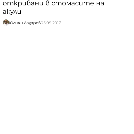
откривани в стомасите на
акули
Юлиян Лазаров
05.09.2017