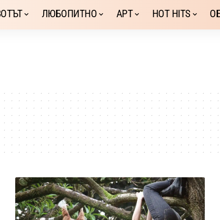
ОТЪТ
ЛЮБОПИТНО
АРТ
HOT HITS
О