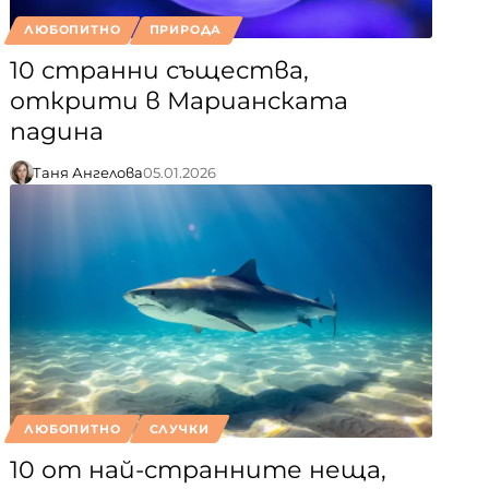
ЛЮБОПИТНО
ПРИРОДА
10 странни същества,
открити в Марианската
падина
Таня Ангелова
05.01.2026
ЛЮБОПИТНО
СЛУЧКИ
10 от най-странните неща,