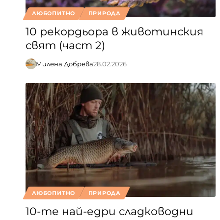
ЛЮБОПИТНО
ПРИРОДА
10 рекордьора в животинския
свят (част 2)
Милена Добрева
28.02.2026
ЛЮБОПИТНО
ПРИРОДА
10-те най-едри сладководни