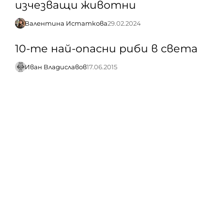
изчезващи животни
Валентина Истаткова
29.02.2024
10-те най-опасни риби в света
Иван Владиславов
17.06.2015