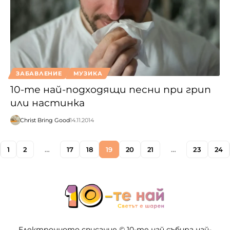
ЗАБАВЛЕНИЕ
МУЗИКА
10-те най-подходящи песни при грип
или настинка
Christ Bring Good
14.11.2014
1
2
…
17
18
19
20
21
…
23
24
Електронното списание © 10-те най събира най-