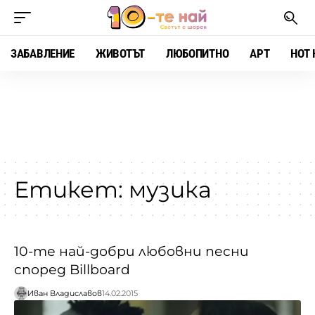
ЗАБАВЛЕНИЕ
ЖИВОТЪТ
ЛЮБОПИТНО
АРТ
HOT 
Етикет:
музика
10-те най-добри любовни песни
според Billboard
Иван Владиславов
14.02.2015