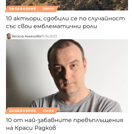
ЗАБАВЛЕНИЕ
КИНО
10 актьори, сдобили се по случайност
със свои емблематични роли
Весела Ангелова
19.04.2023
ЗАБАВЛЕНИЕ
СМЯХ
10 от най-забавните превъплъщения
на Краси Радков