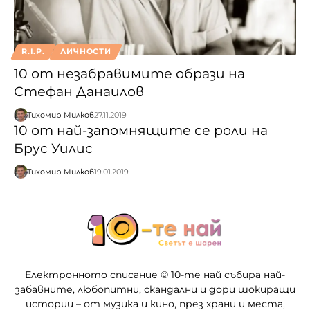
R.I.P.
ЛИЧНОСТИ
10 от незабравимите образи на
Стефан Данаилов
Тихомир Милков
27.11.2019
10 от най-запомнящите се роли на
Брус Уилис
Тихомир Милков
19.01.2019
Електронното списание © 10-те най събира най-
забавните, любопитни, скандални и дори шокиращи
истории – от музика и кино, през храни и места,