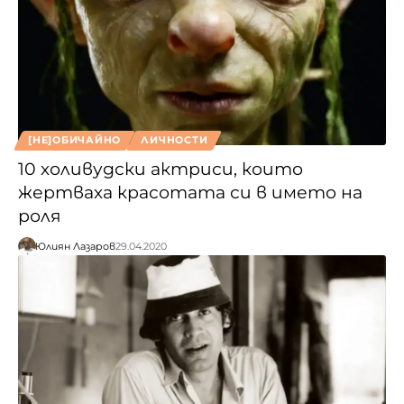
[НЕ]ОБИЧАЙНО
ЛИЧНОСТИ
10 холивудски актриси, които
жертваха красотата си в името на
роля
Юлиян Лазаров
29.04.2020