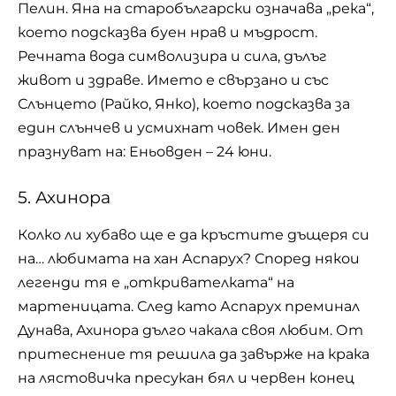
Пелин. Яна на старобългарски означава „река“,
което подсказва буен нрав и мъдрост.
Речната вода символизира и сила, дълъг
живот и здраве. Името е свързано и със
Слънцето (Райко, Янко), което подсказва за
един слънчев и усмихнат човек. Имен ден
празнуват на: Еньовден – 24 юни.
5. Ахинора
Колко ли хубаво ще е да кръстите дъщеря си
на… любимата на хан Аспарух? Според някои
легенди тя е „откривателката“ на
мартеницата. След като Аспарух преминал
Дунава, Ахинора дълго чакала своя любим. От
притеснение тя решила да завърже на крака
на лястовичка пресукан бял и червен конец