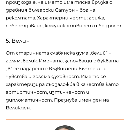
произхода е, че името има тясна връзка с
древния български Сатурн – бог на
реколтата. Характерни черти: грижа,
себеотдаване, комуникативност и бодрост.
5. Велин
От старинната славянска дума „велий“ –
голям, велик. Имената, започващи с буквата
„в“ се надарени с възвишени вътрешни
чувства и голяма духовност. Името се
характеризира със заложба в качества като
артистичност, изтънченост и
дипломатичност. Празнува имен ден на
Великден
.