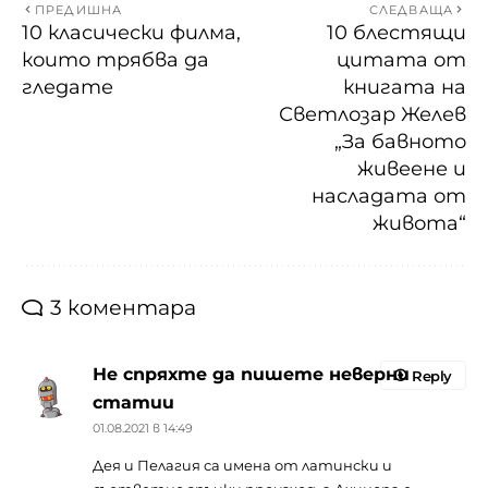
ПРЕДИШНА
СЛЕДВАЩА
10 класически филма,
10 блестящи
които трябва да
цитата от
гледате
книгата на
Светлозар Желев
„За бавното
живеене и
насладата от
живота“
3 коментара
Не спряхте да пишете неверни
Reply
статии
01.08.2021 в 14:49
Дея и Пелагия са имена от латински и