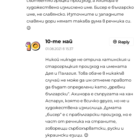
съответно гръцки произход, а Ахинора е
художествено измислено име. Бисер е българско
име, не славянско. Източните и западните
славяни дори нямат такава дума в речника си.
😉
10-те най
Reply
01.08.2021 в 15:37
Никой никъде не отрича латинския и
старогръцкия произход на имената
Дея и Палагия. Това обаче в никакъв
случай не може да им отнеме правото
да бъдат определени като „древни
български“. Ахинора е съпругата на хан
Аспарух, която е всичко друго, но не и
художествена измислица. Думата
„бисер“ е с прабългарски произход, но е
част от речника на страните,
говорещи сърбохърватски, руски и
украински езици. 😉