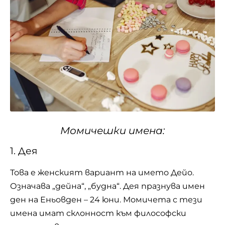
Момичешки
имена:
1. Дея
Това е женският вариант на името Дейо.
Означава „дейна“, „будна“. Дея празнува имен
ден на Еньовден – 24 юни. Момичета с тези
имена имат склонност към философски