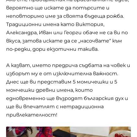
вероятно ще искате да потърсите и
неповторимо име за своята бъдеща рожба.
Традиционни имена като Виктория,
Александра, Иван или Георги обаче не са ви по
вкуса, затова искате да се „насочвате“ към
по-редки, дори екзотични такива.
А казват, името предрича съдбата на човек и
изборът му е от изключителна важност.
Днес ще ви представим 5 момичешки и 5
момчешки древни имена, които
едновременно ще възродят българския дух и
ще ви впечатлят с нетрадиционна
привлекателност!