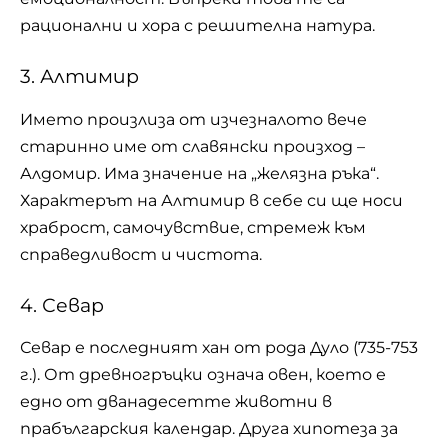
рационални и хора с решителна натура.
3. Алтимир
Името произлиза от изчезналото вече
старинно име от славянски произход –
Алдомир. Има значение на „желязна ръка“.
Характерът на Алтимир в себе си ще носи
храброст, самочувствие, стремеж към
справедливост и чистота.
4. Севар
Севар е последният хан от рода Дуло (735-753
г.). От древногръцки означа овен, което е
едно от дванадесетте животни в
прабългарския календар. Друга хипотеза за