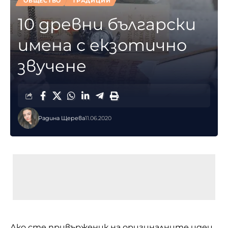
ОБЩЕСТВО
ТРАДИЦИИ
10 древни български
имена с екзотично
звучене
Радина Щерева
11.06.2020
Ако сте привърженик на оригиналните идеи,