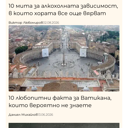
10 мита за алкохолната зависимост,
в които хората все още вярват
Виктор Любомиров
02.08.2026
10 любопитни факта за Ватикана,
които вероятно не знаете
Даниел Михайлов
13.06.2026