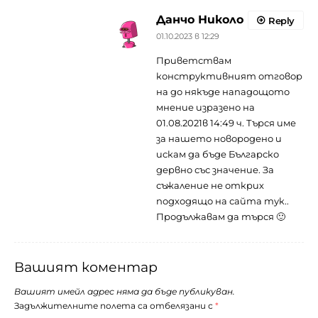
Данчо Николо
Reply
01.10.2023 в 12:29
Приветствам
конструктивният отговор
на до някъде нападощото
мнение изразено на
01.08.2021в 14:49 ч. Търся име
за нашето новородено и
искам да бъде Българско
дервно със значение. За
съжаление не открих
подходящо на сайта тук..
Продължавам да търся 🙂
Вашият коментар
Вашият имейл адрес няма да бъде публикуван.
Задължителните полета са отбелязани с
*