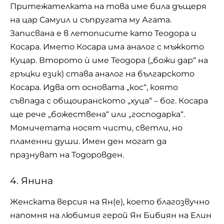
Притежателката на това име била дъщеря
на цар Самуил и съпругата му Агата.
Записвана е в летописите като Теодора и
Косара. Името Косара има аналог с мъжкото
Куцар. Второто ѝ име Теодора („божи дар“ на
гръцки език) става аналог на българското
Косара. Идва от основата „кос“, която
съвпада с общоиранското „хуца“ – бог. Косара
ще рече „божествена“ или „господарка“.
Момичетата носят чисти, светли, но
пламенни души. Имен ден могат да
празнуват на Тодоровден.
4. Янина
Женската версия на Ян(е), което благозвучно
напомня на любимия герой Ян Бибиян на Елин