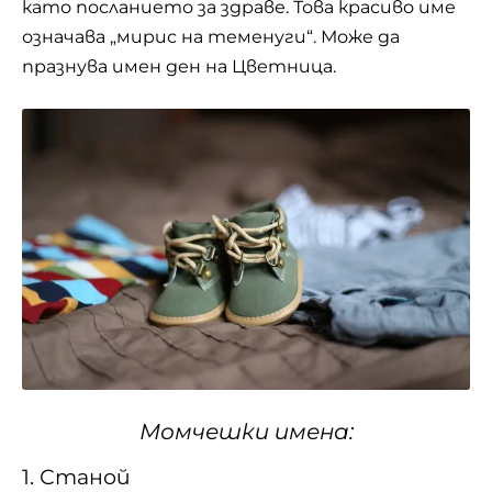
като посланието за здраве. Това красиво име
означава „мирис на теменуги“. Може да
празнува имен ден на Цветница.
Момчешки имена:
1. Станой