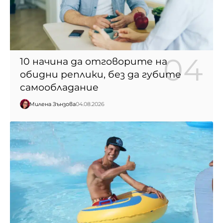
10 начина да отговорите на
обидни реплики, без да губите
самообладание
Милена Зънзова
04.08.2026