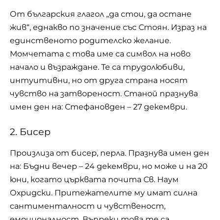
От българския глагол „да стои, да остане
жив“, еднакво по значение със Стоян. Израз на
единственото родителско желание.
Момчетата с това име са символ на ново
начало и възраждане. Те са трудолюбиви,
интуитивни, но от друга страна носят
чувство на затвореност. Станой празнува
имен ден на: Стефановден –
27 декември
.
2. Бисер
Произлиза от бисер, перла. Празнува имен ден
на: Бъдни вечер – 24 декември, но може и на 20
юни, когато църквата почита Св. Наум
Охридски. Притежателите му имат силна
сантименталност и чувственост,
емоционалност. Въпреки това те са