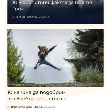
10 любопитни факта за Братя
Грим
Диана Игнатова
24.02.2026
10 начина да подобрим
кръвообращението си
Антоанета Дойчинова
23.03.2026