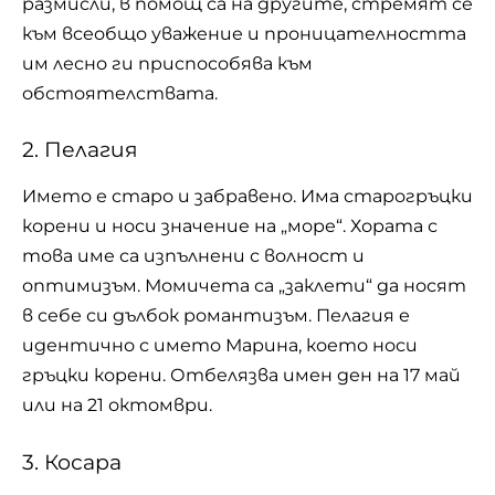
размисли, в помощ са на другите, стремят се
към всеобщо уважение и проницателността
им лесно ги приспособява към
обстоятелствата.
2. Пелагия
Името е старо и забравено. Има старогръцки
корени и носи значение на „море“. Хората с
това име са изпълнени с волност и
оптимизъм. Момичета са „заклети“ да носят
в себе си дълбок романтизъм. Пелагия е
идентично с името Марина, което носи
гръцки корени. Отбелязва имен ден на 17 май
или на 21 октомври.
3. Косара