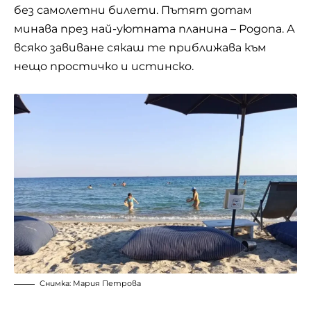
без самолетни билети. Пътят дотам
минава през най-уютната планина – Родопа. А
всяко завиване сякаш те приближава към
нещо простичко и истинско.
Снимка: Мария Петрова