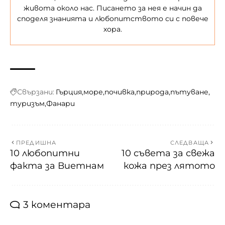
живота около нас. Писането за нея е начин да
споделя знанията и любопитството си с повече
хора.
Свързани:
Гърция
море
почивка
природа
пътуване
туризъм
Фанари
ПРЕДИШНА
СЛЕДВАЩА
10 любопитни
10 съвета за свежа
факта за Виетнам
кожа през лятото
3 коментара