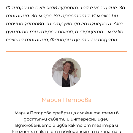
Фанари не е лъскав курорт. Той е усещане. За
тишина. За море. За простота. И може би –
точно затова си струва да го избереш. Ако
душата ти търси покой, а сърцето – малко
солена тишина, Фанари ще ти ги подари.
Мария Петрова
Мария Петрова превръща сложните теми в
достъпни съвети и интересни идеи.
Вдъхновението ѝ идва както от театъра и
книгите, така и от наблюденията на хората и