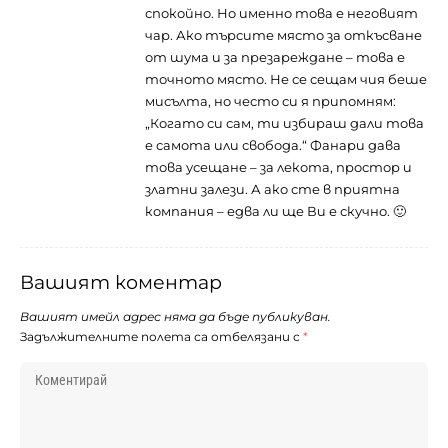
спокойно. Но именно това е неговият
чар. Ако търсите място за откъсване
от шума и за презареждане – това е
точното място. Не се сещам чия беше
мисълта, но често си я припомням:
„Когато си сам, ти избираш дали това
е самота или свобода.“ Фанари дава
това усещане – за лекота, простор и
златни залези. А ако сте в приятна
компания – едва ли ще Ви е скучно. 🙂
Вашият коментар
Вашият имейл адрес няма да бъде публикуван.
Задължителните полета са отбелязани с
*