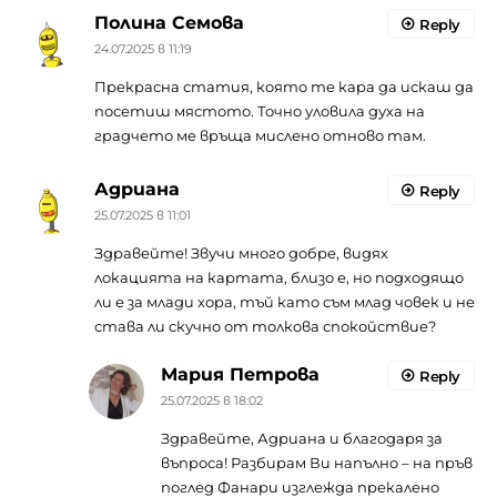
Полина Семова
Reply
24.07.2025 в 11:19
Прекрасна статия, която те кара да искаш да
посетиш мястото. Точно уловила духа на
градчето ме връща мислено отново там.
Адриана
Reply
25.07.2025 в 11:01
Здравейте! Звучи много добре, видях
локацията на картата, близо е, но подходящо
ли е за млади хора, тъй като съм млад човек и не
става ли скучно от толкова спокойствие?
Мария Петрова
Reply
25.07.2025 в 18:02
Здравейте, Адриана и благодаря за
въпроса! Разбирам Ви напълно – на пръв
поглед Фанари изглежда прекалено