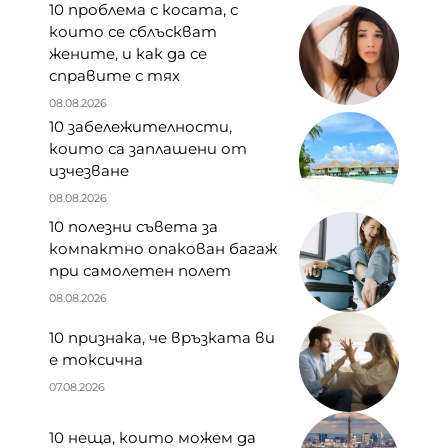
10 проблема с косата, с
които се сблъскват
жените, и как да се
справите с тях
08.08.2026
10 забележителности,
които са заплашени от
изчезване
08.08.2026
10 полезни съвета за
компактно опакован багаж
при самолетен полет
08.08.2026
10 признака, че връзката ви
е токсична
07.08.2026
10 неща, които можем да