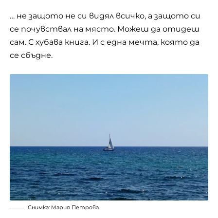
… не защото не си видял всичко, а защото си
се почувствал на място. Можеш да отидеш
сам. С хубава книга. И с една мечта, която да
се сбъдне.
Снимка: Мария Петрова