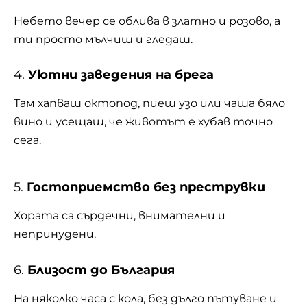
Небето вечер се облива в златно и розово, а
ти просто мълчиш и гледаш.
4.
Уютни заведения на брега
Там
хапваш октопод
, пиеш узо или чаша бяло
вино и усещаш, че животът е хубав точно
сега.
5.
Гостоприемство без преструвки
Хората са сърдечни, внимателни и
непринудени.
6.
Близост до България
На няколко часа с кола, без дълго пътуване и