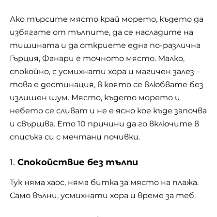
Ако търсите място край морето, където да
избягате от тълпите, да се насладите на
тишината и да откриете една по-различна
Гърция
, Фанари е точното място. Малко,
спокойно, с усмихнати хора и магичен залез –
това е дестинация, в която се влюбвате без
излишен шум. Място, където морето и
небето се сливат и не е ясно кое къде започва
и свършва. Ето 10 причини да го включите в
списъка си с мечтани почивки.
1.
Спокойствие без тълпи
Тук няма хаос, няма битка за място на плажа.
Само вълни, усмихнати хора и време за теб.