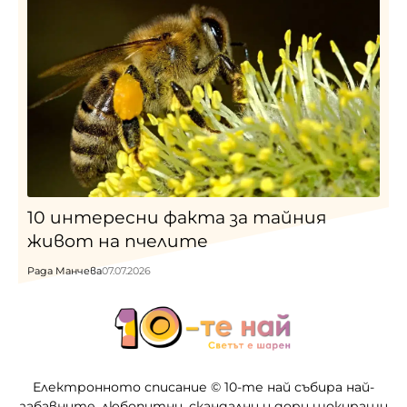
10 интересни факта за тайния
живот на пчелите
Рада Манчева
07.07.2026
Електронното списание © 10-те най събира най-
забавните, любопитни, скандални и дори шокиращи